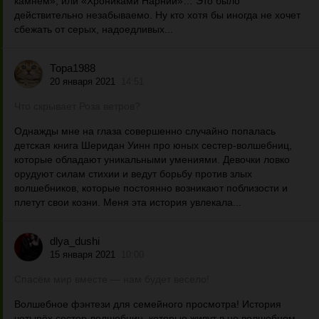
камнем», или «Хрониками Нарнии»… Это было
действительно незабываемо. Ну кто хотя бы иногда не хочет
сбежать от серых, надоедливых...
Тора1988
20 января 2021
14:51
Что скрывает Роза ветров?
Однажды мне на глаза совершенно случайно попалась
детская книга Шеридан Уинн про юных сестер-волшебниц,
которые обладают уникальными умениями. Девочки ловко
орудуют силам стихии и ведут борьбу против злых
волшебников, которые постоянно возникают поблизости и
плетут свои козни. Меня эта история увлекала...
dlya_dushi
15 января 2021
10:00
Спасём мир вместе — нам будет весело!
Волшебное фэнтези для семейного просмотра! История
четырёх сестер-волшебниц, которые живут в не волшебном