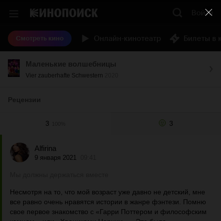
Войти
Онлайн-кинотеатр
Билеты в 
Смотреть кино
Маленькие волшебницы
Vier zauberhafte Schwestern
2020
Рецензии
3
3
100%
Alfirina
9 января 2021
09:41
Мы должны держаться вместе
Несмотря на то, что мой возраст уже давно не детский, мне
все равно очень нравятся истории в жанре фэнтези. Помню
свое первое знакомство с «Гарри Поттером и философским