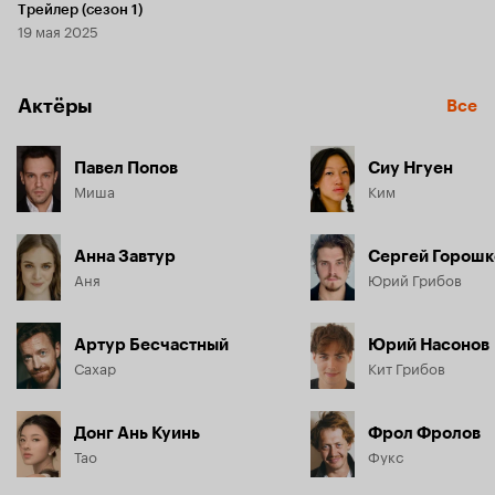
Трейлер (сезон 1)
19 мая 2025
Актёры
Все
Павел Попов
Сиу Нгуен
Миша
Ким
Анна Завтур
Сергей Горошк
Аня
Юрий Грибов
Артур Бесчастный
Юрий Насонов
Сахар
Кит Грибов
Донг Ань Куинь
Фрол Фролов
Тао
Фукс