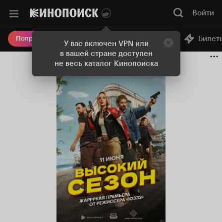
Войти
Онлайн-кинотеатр
Билет
Попробовать Плюс
У вас включен VPN или
в вашей стране доступен
не весь каталог Кинопоиска