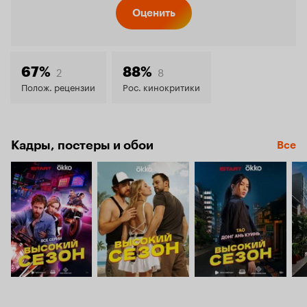
Кинопо
Оценить
7.2
2
8
67%
88%
Полож. рецензии
Рос. кинокритики
Кадры, постеры и обои
Все