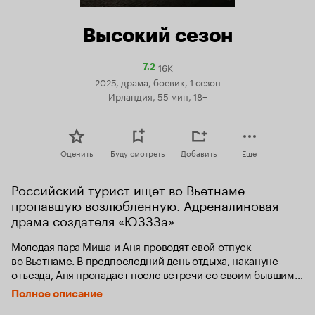
Высокий сезон
16K
Рейтинг
7.2
Кинопоиска
2025, драма, боевик, 1 сезон
7.2
Ирландия, 55 мин, 18+
Оценить
Буду смотреть
Добавить
Еще
Российский турист ищет во Вьетнаме 
пропавшую возлюбленную. Адреналиновая 
драма создателя «ЮЗЗЗа»
Молодая пара Миша и Аня проводят свой отпуск 
во Вьетнаме. В предпоследний день отдыха, накануне 
отъезда, Аня пропадает после встречи со своим бывшим 
бойфрендом Сахаром, которого считала мертвым. 
Полное описание
Столкнувшись с безразличием местной полиции, Миша 