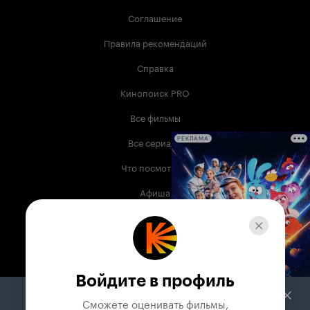
Соглашение
Правила рекомендаций
Справка
Кинопоиск PRO
Все фильмы
Все сериалы
РЕКЛАМА
Что посмотреть
Афиша
Музыка
Телепрограмма
Книги
Войдите в профиль
Служба поддержки
Сможете оценивать фильмы,
