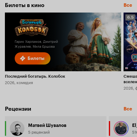
Билеты в кино
Все
Рейт
6.5
Кино
6.5
Гарик Харламов, Дмитрий
Журавлев, Мила Ершова
Билеты
Последний богатырь. Колобок
Смеша
2026, комедия
вселе
2026, 
Рецензии
Все
Матвей Шувалов
El
5 рецензий
51