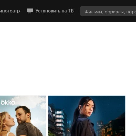
инотеатр
Установить на ТВ