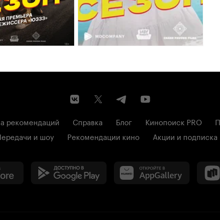
а рекомендаций
Справка
Блог
Кинопоиск PRO
П
Передачи и шоу
Рекомендации кино
Акции и подписка