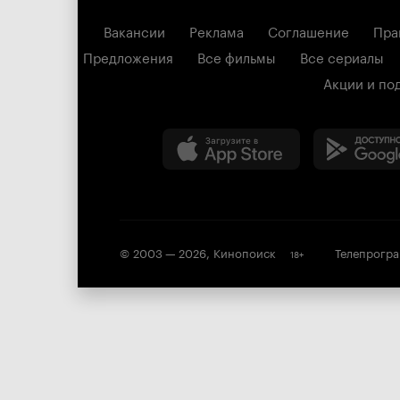
Вакансии
Реклама
Соглашение
Пра
Предложения
Все фильмы
Все сериалы
Акции и по
© 2003 —
2026
,
Кинопоиск
Телепрогр
18
+