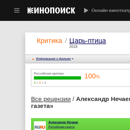
Онлайн-кинотеат
Критика
/
Царь-птица
2018
Информация o фильме
»
Российские критики
100
%
4
+
0
= 4
Все рецензии
/
Александр Нечае
газета»
Александр Нечаев
Российская газета