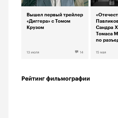
Вышел первый трейлер
«Отечест
«Диггера» с Томом
Павликов
Крузом
Сандра Х
Томаса М
по разъе
Германи
13 июля
14
15 мая
Рейтинг фильмографии