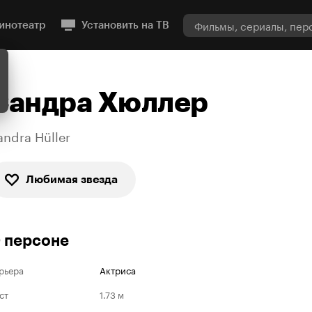
инотеатр
Установить на ТВ
Сандра Хюллер
andra Hüller
Любимая звезда
 персоне
рьера
Актриса
ст
1.73 м