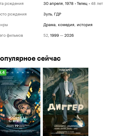
та рождения
30 апреля
,
1978
•
Телец
•
48 лет
сто рождения
Зуль
,
ГДР
анры
драма
,
комедия
,
история
Берлинский кинофес
его фильмов
52
,
1999
—
2026
Победитель
Серебряный Медведь за л
2026
опулярное сейчас
Роза
Серебряный Медведь за л
2006
Рейтинг
8.4
роль
Кинопоиска
Реквием
.4