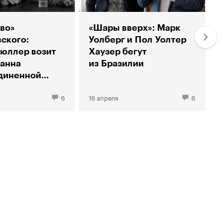
во»
«Шары вверх»: Марк
ского:
Уолберг и Пол Уолтер
юллер возит
Хаузер бегут
анна
из Бразилии
диненной
и
6
16 апреля
6