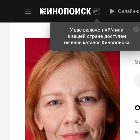
Онлайн-к
У вас включен VPN или
в вашей стране доступен
не весь каталог Кинопоиска
S
О
Ка
Ро