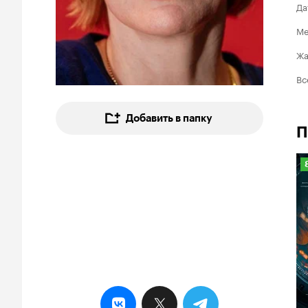
Да
Ме
Ж
Вс
Добавить в папку
П
8