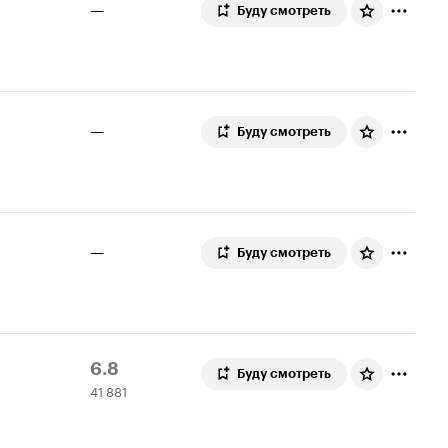
—
Буду смотреть
—
Буду смотреть
—
Буду смотреть
Рейтинг
41
6.8
Буду смотреть
41 881
Кинопоиска
881
6.8
оценка