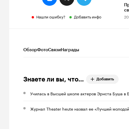
Пр
св
Нашли ошибку?
Добавить инфо
20
Обзор
Фото
Связи
Награды
Знаете ли вы, что…
Добавить
Училась в Высшей школе актеров Эрнста Буша в Б
Журнал Theater heute назвал ее «Лучшей молодой 