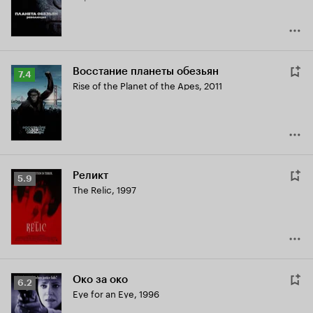
Восстание планеты обезьян
Рейтинг
7.4
Rise of the Planet of the Apes
,
2011
Кинопоиска
7.4
Реликт
Рейтинг
5.9
The Relic
,
1997
Кинопоиска
5.9
Око за око
Рейтинг
6.2
Eye for an Eye
,
1996
Кинопоиска
6.2