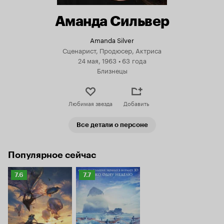
Аманда Сильвер
Amanda Silver
Сценарист, Продюсер, Актриса
24 мая, 1963
•
63 года
Близнецы
Любимая звезда
Добавить
Все детали о персоне
Популярное сейчас
Рейтинг
Рейтинг
7.6
7.7
Кинопоиска
Кинопоиска
7.6
7.7