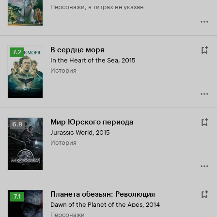
персонажи, в титрах не указан
В сердце моря
Рейтинг
7.2
In the Heart of the Sea
,
2015
Кинопоиска
история
7.2
Мир Юрского периода
Рейтинг
6.9
Jurassic World
,
2015
Кинопоиска
история
6.9
Планета обезьян: Революция
Рейтинг
7.1
Dawn of the Planet of the Apes
,
2014
Кинопоиска
персонажи
7.1