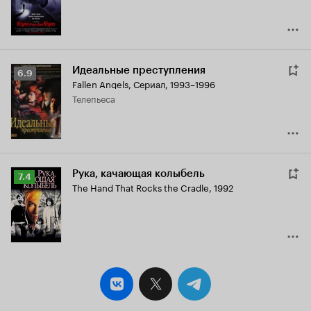
Идеальные преступления
Рейтинг
6.9
Fallen Angels
,
Сериал, 1993–1996
Кинопоиска
телепьеса
6.9
Рука, качающая колыбель
Рейтинг
7.4
The Hand That Rocks the Cradle
,
1992
Кинопоиска
7.4