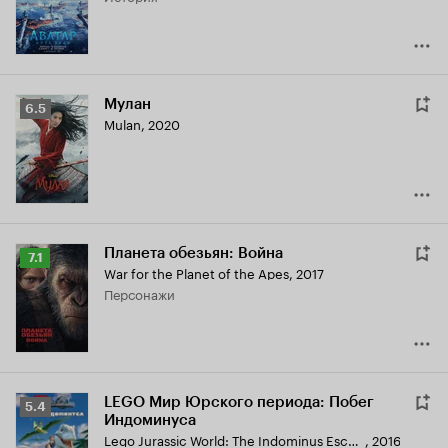
Мулан
Рейтинг
6.5
Mulan
,
2020
Кинопоиска
6.5
Планета обезьян: Война
Рейтинг
7.1
War for the Planet of the Apes
,
2017
Кинопоиска
персонажи
7.1
LEGO Мир Юрского периода: Побег
Рейтинг
5.4
Индоминуса
Кинопоиска
Lego Jurassic World: The Indominus Escape
,
2016
5.4