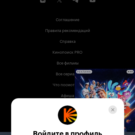
Соглашение
Правила рекомендаций
Справка
Кинопоиск PRO
Все фильмы
Все сериалы
РЕКЛАМА
Что посмотреть
Афиша
Музыка
Телепрограмма
Книги
Войдите в профиль