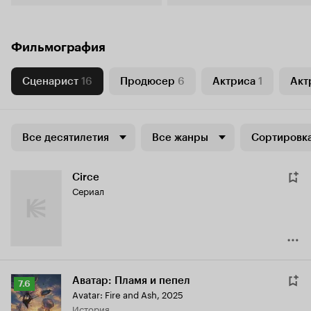
Фильмография
Сценарист
16
Продюсер
6
Актриса
1
Акт
Все десятилетия
Все жанры
Сортировка
Circe
Сериал
Аватар: Пламя и пепел
Рейтинг
7.6
Avatar: Fire and Ash
,
2025
Кинопоиска
история
7.6