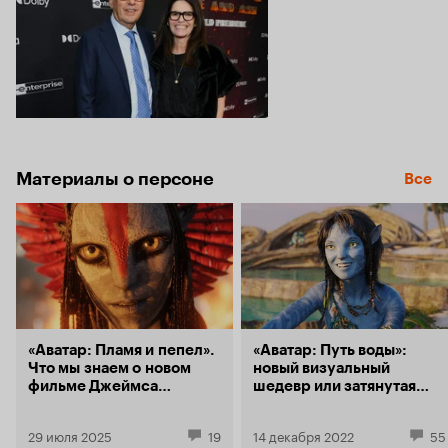
Материалы о персоне
Все
«Аватар: Пламя и пепел».
«Аватар: Путь воды»:
Что мы знаем о новом
новый визуальный
фильме Джеймса
шедевр или затянутая
Кэмерона
вампука? Изучаем
критику блокбастера
29 июля 2025
19
14 декабря 2022
55
Кэмерона