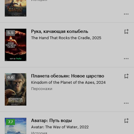
Рука, качающая колыбель
Рейтинг
5.5
The Hand That Rocks the Cradle
,
2025
Кинопоиска
5.5
Планета обезьян: Новое царство
Рейтинг
6.6
Kingdom of the Planet of the Apes
,
2024
Кинопоиска
персонажи
6.6
Аватар: Путь воды
Рейтинг
7.7
Avatar: The Way of Water
,
2022
Кинопоиска
история
7.7