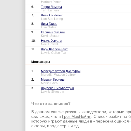
Herbert Pinter
6.
Терри Ламера
Terri Lamera
7.
Лиен Си Леонг
Lien See Leong
8.
Лиза Галеа
Lisa Galea
9.
Келвин Секстон
Kelvin Sexton
10.
Ноэль Хауэлл
Noel Howell
11.
Лори Каллен-Тейт
Lawrie Cullen-Tait
Монтажеры
1.
Мередит Уотсон Джеффри
Meredith Watson Jeffrey
2.
Мерлин Корниш
Merlin Eden
3.
Лоуренс Сильвестрин
Lawrie Silvestrin
Что это за список?
В данном списке указаны кинодеятели, которые пр
фильмах, что и
Грег МакНейлл
. Список разбит на б
которую играют данные люди в «пересекающихся
актеры, продюсеры и т.д.