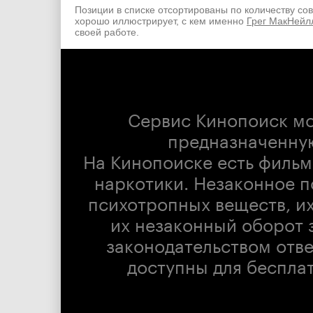
Позиции в списке отсортированы по количеству со
хорошо иллюстрирует, с кем именно
Грег МакНейл
своей работе.
Сервис Кинопоиск м
предназначенну
На Кинопоиске есть фильм
наркотики. Незаконное п
психотропных веществ, их
их незаконный оборот 
законодательством отв
доступны для беспла