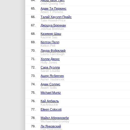
64.
Джош Квон Тарт
Josh Quong Tart
65.
Адам Ти Перкинс
Adam T Perkins
66.
Талай Хауэлл-Прайс
Talei Howell-Price
67.
Джошуа Бреннан
Joshua Brennan
68.
Казимир Шаш
Kazimir Sas
69.
Келтон Пелл
Kelton Pell
70.
Лаура Фэйрклаф
Laura Fairclough
71.
Холли Джонс
Holly Jones
72.
Сара Луэлла
Sarah Louella
73.
Ашер Ясбинчек
Asher Yasbincek
74.
Адам Соллис
Adam Sollis
75.
Michael Muntz
76.
Кай Арбакль
Kai Arbuckle
77.
Eileen Colocott
78.
Майкл Аберкромби
Michael Abercromby
79.
Ли Янковский
Lee Jankowski