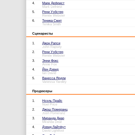
4.
Марк Дефрист
Mark Defriest
5.
Рени Уэбстер
Renée Webster
6.
Теника Смит
Tenika Smith
Сценаристы
1.
Джон Рапси
John Rapsey
2.
Рени Уэбстер
Renée Webster
3.
Энни Фокс
Annie Fox
4.
Йен Дэвид
Ian David
5.
Ванесса Ярдли
Vanessa Yardley
Продюсеры
1.
Ноэль Прайс
Noel Price
2.
Джош Померанц
Josh Pomeranz
3.
Миранда Диар
Miranda Dear
4.
Дэвид Лайтфут
David Lightfoot