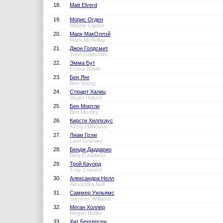
18.
Matt Elverd
19.
Морис Огден
Maurie Ogden
20.
Марк МакОллэй
Mark McAullay
21.
Джон Голдсмит
John Goldsmith
22.
Эмма Бут
Emma Booth
23.
Бен Янг
Ben Young
24.
Стюарт Халиц
Stuart Halusz
25.
Бен Мортли
Ben Mortley
26.
Кирсти Хиллхаус
Kirsty Hillhouse
27.
Лиам Грэм
Liam Graham
28.
Бендж Даддарио
Benj D'Addario
29.
Трой Кауорд
Troy Coward
30.
Александра Нелл
Alexandra Nell
31.
Саммер Уильямс
Summer Williams
32.
Меган Холлер
Megan Hollier
33.
Хит Бергерсен