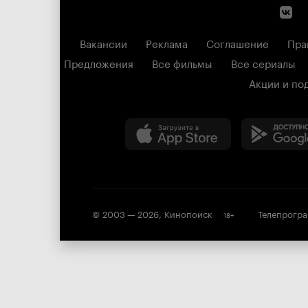
Вакансии
Реклама
Соглашение
Пра
Предложения
Все фильмы
Все сериалы
Акции и по
© 2003 —
2026
,
Кинопоиск
Телепрогр
18
+