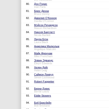
80.
Дэн Пэрис
Dan Paris
81.
Брюс Денни
Bruce Denny
82.
Давилия О’Коннор
Davilia O'Connor
83.
Мэйсон Ричардсон
Mason Richardson
84.
Николя Бартлетт
Nicola Bartlett
85.
Лаура Блэк
Laura Black
86.
Анжелика Малкольм
Angelique Malcolm
87.
Майк Френчам
Mike Frencham
88.
Элвин Эдвардс
Elwyn Edwards
89.
Хелен Дойг
Helen Doig
90.
Саймон Локвуд
Simon Lockwood
91.
Robert Faggetter
92.
Берни Дэвис
Bernie Davis
93.
Eddie Stowers
94.
Боб Брисбейн
Bob Brisbane