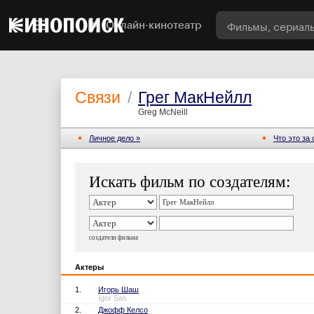
Онлайн-кинотеатр
Связи
/
Грег МакНейлл
Greg McNeill
Личное дело »
Что это за
Искать фильм по создателям:
создатели фильма
Актеры
1.
Игорь Шаш
Igor Sas
2.
Джофф Келсо