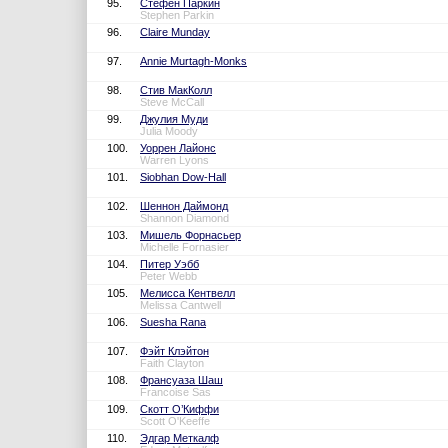
95.
Стефен Паркин
Stephen Parkin
96.
Claire Munday
97.
Annie Murtagh-Monks
98.
Стив МакКолл
Steve McCall
99.
Джулия Муди
Julia Moody
100.
Уоррен Лайонс
Warren Lyons
101.
Siobhan Dow-Hall
102.
Шеннон Даймонд
Shannon Diamond
103.
Мишель Форнасьер
Michelle Fornasier
104.
Питер Уэбб
Peter Webb
105.
Мелисса Кентвелл
Melissa Cantwell
106.
Suesha Rana
107.
Фэйт Клэйтон
Faith Clayton
108.
Франсуаза Шаш
Francoise Sas
109.
Скотт О’Киффи
Scott O'Keeffe
110.
Эдгар Меткалф