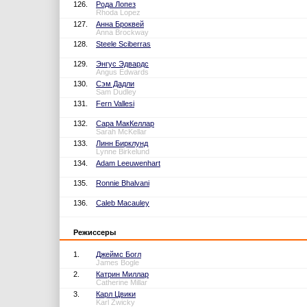
126.
Рода Лопез
Rhoda Lopez
127.
Анна Броквей
Anna Brockway
128.
Steele Sciberras
129.
Энгус Эдвардс
Angus Edwards
130.
Сэм Дадли
Sam Dudley
131.
Fern Vallesi
132.
Сара МакКеллар
Sarah McKellar
133.
Линн Бирклунд
Lynne Birkelund
134.
Adam Leeuwenhart
135.
Ronnie Bhalvani
136.
Caleb Macauley
Режиссеры
1.
Джеймс Богл
James Bogle
2.
Катрин Миллар
Catherine Millar
3.
Карл Цвики
Karl Zwicky