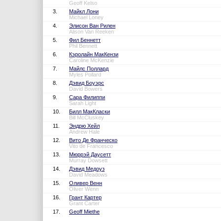
Geoff Kelso
3.
Майкл Лони
Michael Loney
4.
Элисон Ван Рилен
Alison Van Reeken
5.
Фил Беннетт
Phil Bennett
6.
Кэролайн МакКензи
Caroline McKenzie
7.
Майлс Поллард
Myles Pollard
8.
Дэвид Боуэрс
David Bowers
9.
Сара Филиппи
Sarah Light
10.
Билл МакКласки
Bill McCluskey
11.
Эндрю Хейл
Andrew Hale
12.
Вито Де Франческо
Vito de Francesco
13.
Мюррэй Даусетт
Murray Dowsett
14.
Дэвид Медоуз
David Meadows
15.
Оливер Венн
Oliver Wenn
16.
Грант Картер
Grant Carter
17.
Geoff Miethe