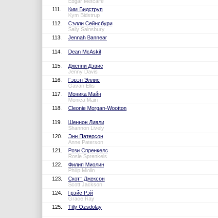
Edgar Metcalfe
111.
Ким Бидструп
Kym Bidstrup
112.
Сэлли Сейнсбури
Sally Sainsbury
113.
Jennah Bannear
114.
Dean McAskil
115.
Дженни Дэвис
Jenny Davis
116.
Гэвэн Эллис
Gavan Ellis
117.
Моника Майн
Monica Main
118.
Cleonie Morgan-Wootton
119.
Шеннон Ливли
Shannon Lively
120.
Энн Патерсон
Anne Paterson
121.
Рози Спренкелс
Rosie Sprenkels
122.
Филип Миолин
Philip Miolin
123.
Скотт Джексон
Scott Jackson
124.
Грэйс Рэй
Grace Ray
125.
Tilly Ozsdolay