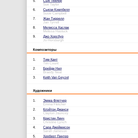
5.
Сью Тейлор
Sue Taylor
6.
Сьюзи Кэмпбелл
Susie Campbell
7.
Жан Тиррелл
Jan Tyrrell
8.
Мелисса Хаслак
Melissa Hasluck
9.
Джо Хорсбур
Jo Horsburgh
Композиторы
1.
Тим Кант
Tim Count
2.
Брейди Нил
Braedy Neal
3.
Keith Van Geyzel
Художники
1.
Эмма Флетчер
Emma Fletcher
2.
Клэйтон Джанси
Clayton Jauncey
3.
Кристин Линч
Christine Lynch
4.
Сара Джеймисон
Sarah Jameson
5.
Херберт Пинтер