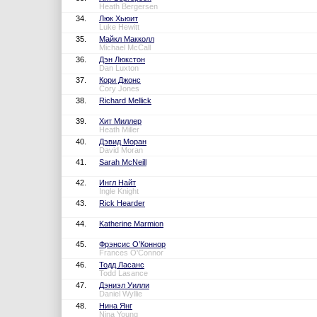
Heath Bergersen
34.
Люк Хьюит
Luke Hewitt
35.
Майкл Макколл
Michael McCall
36.
Дэн Люкстон
Dan Luxton
37.
Кори Джонс
Cory Jones
38.
Richard Mellick
39.
Хит Миллер
Heath Miller
40.
Дэвид Моран
David Moran
41.
Sarah McNeill
42.
Ингл Найт
Ingle Knight
43.
Rick Hearder
44.
Katherine Marmion
45.
Фрэнсис О’Коннор
Frances O'Connor
46.
Тодд Ласанс
Todd Lasance
47.
Дэниэл Уилли
Daniel Wyllie
48.
Нина Янг
Nina Young