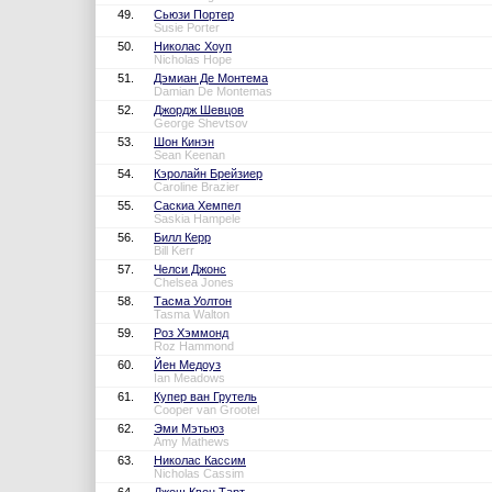
49.
Сьюзи Портер
Susie Porter
50.
Николас Хоуп
Nicholas Hope
51.
Дэмиан Де Монтема
Damian De Montemas
52.
Джордж Шевцов
George Shevtsov
53.
Шон Кинэн
Sean Keenan
54.
Кэролайн Брейзиер
Caroline Brazier
55.
Саскиа Хемпел
Saskia Hampele
56.
Билл Керр
Bill Kerr
57.
Челси Джонс
Chelsea Jones
58.
Тасма Уолтон
Tasma Walton
59.
Роз Хэммонд
Roz Hammond
60.
Йен Медоуз
Ian Meadows
61.
Купер ван Грутель
Cooper van Grootel
62.
Эми Мэтьюз
Amy Mathews
63.
Николас Кассим
Nicholas Cassim