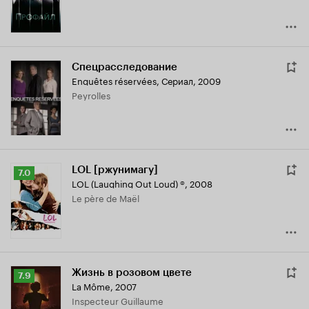
Спецрасследование
Enquêtes réservées
,
Сериал, 2009
Peyrolles
LOL [ржунимагу]
Рейтинг
7.0
LOL (Laughing Out Loud) ®
,
2008
Кинопоиска
Le père de Maël
7.0
Жизнь в розовом цвете
Рейтинг
7.9
La Môme
,
2007
Кинопоиска
Inspecteur Guillaume
7.9