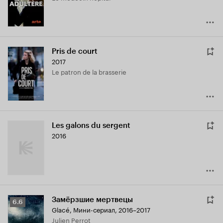
Pris de court
2017
Le patron de la brasserie
Les galons du sergent
2016
Замёрзшие мертвецы
Рейтинг
6.6
Glacé
,
Мини-сериал, 2016–2017
Кинопоиска
Julien Perrot
6.6