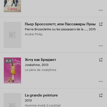
Пьер Броссолетт, или Пассажиры Луны
Pierre Brossolette ou les passagers de la lune
,
2015
André Philip
Хочу как Бриджет
Рейтинг
6.2
Joséphine
,
2013
Кинопоиска
Le père de Joséphine
6.2
La grande peinture
2013
Homme invité 2 cocktail