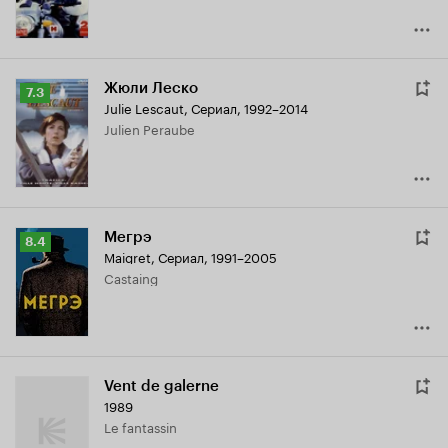
Жюли Леско
Рейтинг
7.3
Julie Lescaut
,
Сериал, 1992–2014
Кинопоиска
Julien Peraube
7.3
Мегрэ
Рейтинг
8.4
Maigret
,
Сериал, 1991–2005
Кинопоиска
Castaing
8.4
Vent de galerne
1989
Le fantassin