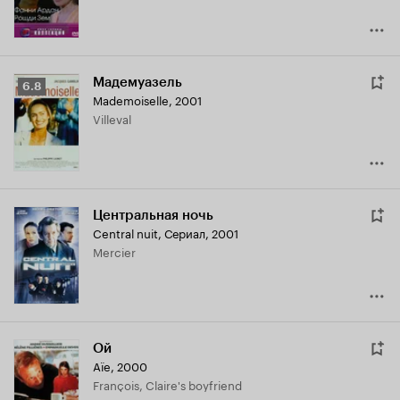
Мадемуазель
Рейтинг
6.8
Mademoiselle
,
2001
Кинопоиска
Villeval
6.8
Центральная ночь
Central nuit
,
Сериал, 2001
Mercier
Ой
Aïe
,
2000
François, Claire's boyfriend