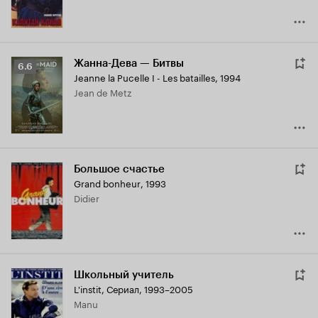
Жанна-Дева — Битвы
Рейтинг
6.6
Jeanne la Pucelle I - Les batailles
,
1994
Кинопоиска
Jean de Metz
6.6
Большое счастье
Grand bonheur
,
1993
Didier
Школьный учитель
L'instit
,
Сериал, 1993–2005
Manu