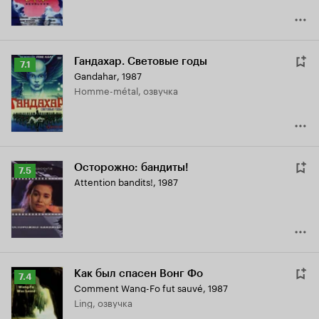
Гандахар. Световые годы
Рейтинг
7.1
Gandahar
,
1987
Кинопоиска
Homme-métal, озвучка
7.1
Осторожно: бандиты!
Рейтинг
7.5
Attention bandits!
,
1987
Кинопоиска
7.5
Как был спасен Вонг Фо
Рейтинг
7.4
Comment Wang-Fo fut sauvé
,
1987
Кинопоиска
Ling, озвучка
7.4