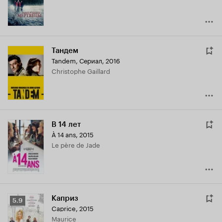
Тандем
Tandem
,
Сериал, 2016
Christophe Gaillard
В 14 лет
À 14 ans
,
2015
Le père de Jade
Каприз
Рейтинг
5.9
Caprice
,
2015
Кинопоиска
Maurice
5.9