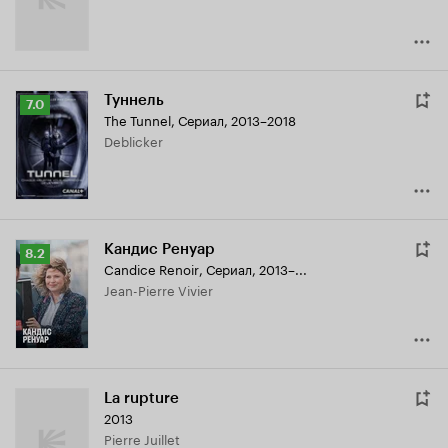
Туннель
Рейтинг
7.0
The Tunnel
,
Сериал, 2013–2018
Кинопоиска
Deblicker
7.0
Кандис Ренуар
Рейтинг
8.2
Candice Renoir
,
Сериал, 2013–...
Кинопоиска
Jean-Pierre Vivier
8.2
La rupture
2013
Pierre Juillet