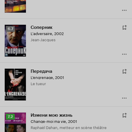
Соперник
Рейтинг
6.7
L'adversaire
,
2002
Кинопоиска
Jean-Jacques
6.7
Передача
L'engrenage
,
2001
Le tueur
Измени мою жизнь
Рейтинг
7.2
Change-moi ma vie
,
2001
Кинопоиска
Raphaël Dahan, metteur en scène théâtre
7.2