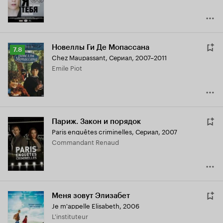
Новеллы Ги Де Мопассана
Рейтинг
7.8
Chez Maupassant
,
Сериал, 2007–2011
Кинопоиска
Emile Piot
7.8
Париж. Закон и порядок
Paris enquêtes criminelles
,
Сериал, 2007
Commandant Renaud
Меня зовут Элизабет
Je m'appelle Elisabeth
,
2006
L'instituteur