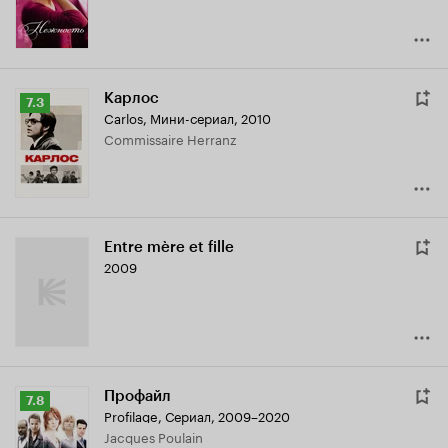
Карлос
Рейтинг
7.3
Carlos
,
Мини-сериал, 2010
Кинопоиска
Commissaire Herranz
7.3
Entre mère et fille
2009
Профайл
Рейтинг
7.8
Profilage
,
Сериал, 2009–2020
Кинопоиска
Jacques Poulain
7.8