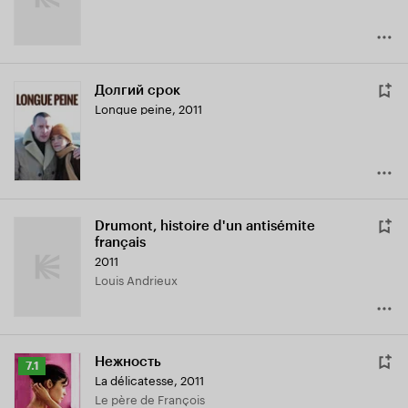
Долгий срок
Longue peine
,
2011
Drumont, histoire d'un antisémite
français
2011
Louis Andrieux
Нежность
Рейтинг
7.1
La délicatesse
,
2011
Кинопоиска
Le père de François
7.1