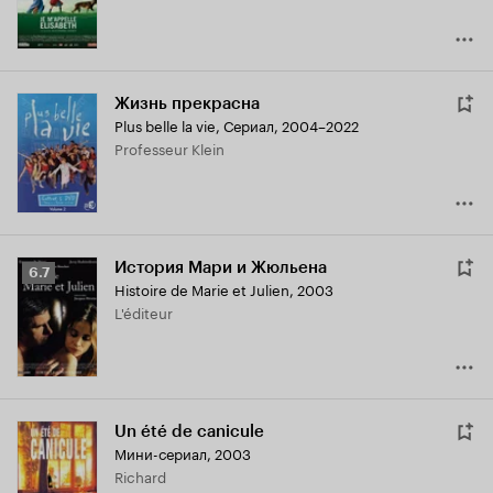
Жизнь прекрасна
Plus belle la vie
,
Сериал, 2004–2022
Professeur Klein
История Мари и Жюльена
Рейтинг
6.7
Histoire de Marie et Julien
,
2003
Кинопоиска
L'éditeur
6.7
Un été de canicule
Мини-сериал, 2003
Richard