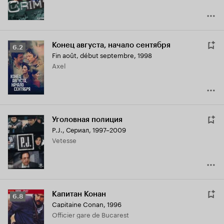
Конец августа, начало сентября
Рейтинг
6.2
Fin août, début septembre
,
1998
Кинопоиска
Axel
6.2
Уголовная полиция
P.J.
,
Сериал, 1997–2009
Vetesse
Капитан Конан
Рейтинг
6.8
Capitaine Conan
,
1996
Кинопоиска
Officier gare de Bucarest
6.8