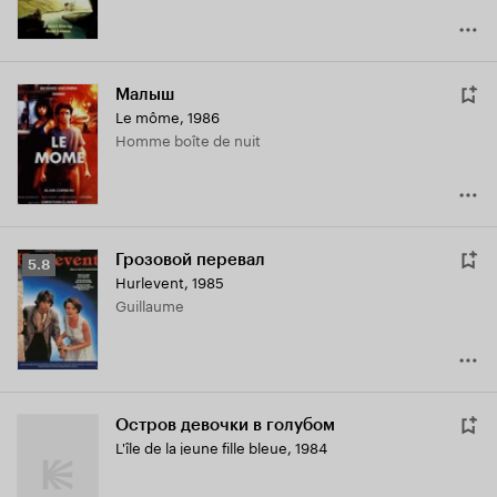
Малыш
Le môme
,
1986
Homme boîte de nuit
Грозовой перевал
Рейтинг
5.8
Hurlevent
,
1985
Кинопоиска
Guillaume
5.8
Остров девочки в голубом
L'île de la jeune fille bleue
,
1984