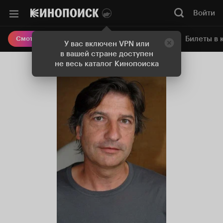
Войти
Онлайн-кинотеатр
Билеты в 
Смотреть кино
У вас включен VPN или
в вашей стране доступен
не весь каталог Кинопоиска