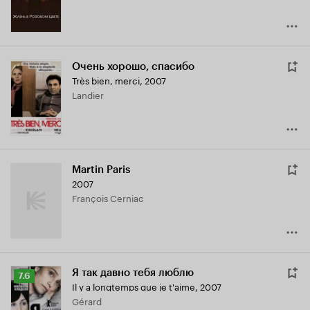
Очень хорошо, спасибо
Très bien, merci
,
2007
Landier
Martin Paris
2007
François Cerniac
Я так давно тебя люблю
Рейтинг
7.6
Il y a longtemps que je t'aime
,
2007
Кинопоиска
Gérard
7.6