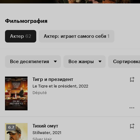
Фильмография
Актер
62
Актер: играет самого себя
1
Все десятилетия
Все жанры
Сортировка
Тигр и президент
Le Tigre et le président
,
2022
Député
Тихий омут
Рейтинг
6.7
Stillwater
,
2021
Кинопоиска
Silver Hair
6.7