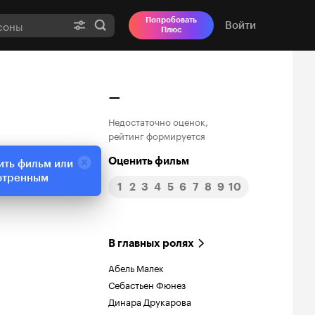
Попробовать
Войти
Плюс
–
Недостаточно оценок,
рейтинг формируется
Оценить фильм
ить фильм или
отренным
1
2
3
4
5
6
7
8
9
10
В главных ролях
Абель Малек
Себастьен Фюнез
Динара Друкарова