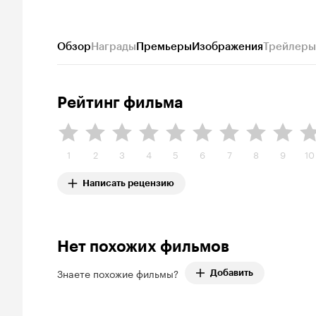
Обзор
Награды
Премьеры
Изображения
Трейлеры
Рейтинг фильма
1
2
3
4
5
6
7
8
9
10
Написать рецензию
Нет похожих фильмов
Знаете похожие фильмы?
Добавить