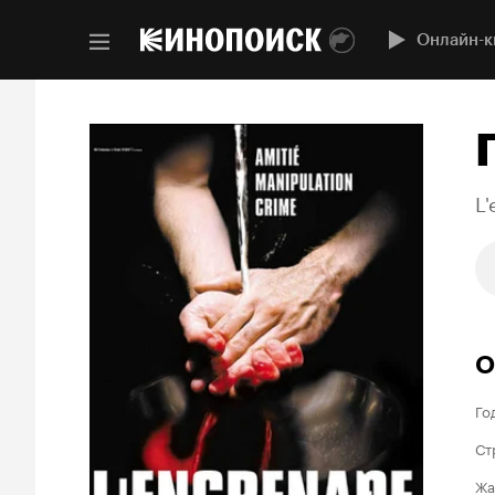
Онлайн-к
L
О
Го
Ст
Жа