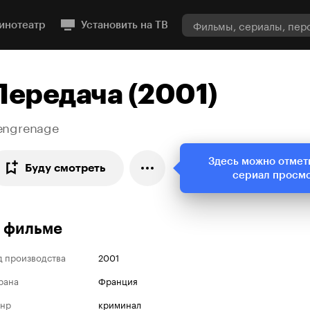
инотеатр
Установить на ТВ
Передача (2001)
'engrenage
Здесь можно отмет
Буду смотреть
сериал просм
 фильме
д производства
2001
рана
Франция
нр
криминал