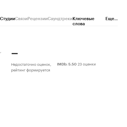
Студии
Связи
Рецензии
Саундтреки
Ключевые
Еще...
слова
–
23 оценки
Недостаточно оценок,
IMDb
:
5.50
рейтинг формируется