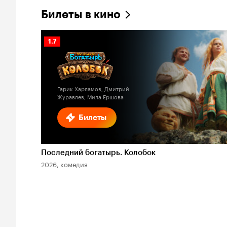
Билеты в кино
Рейтинг
1.7
Кинопоиска
1.7
Гарик Харламов, Дмитрий
Журавлев, Мила Ершова
Билеты
Последний богатырь. Колобок
2026, комедия