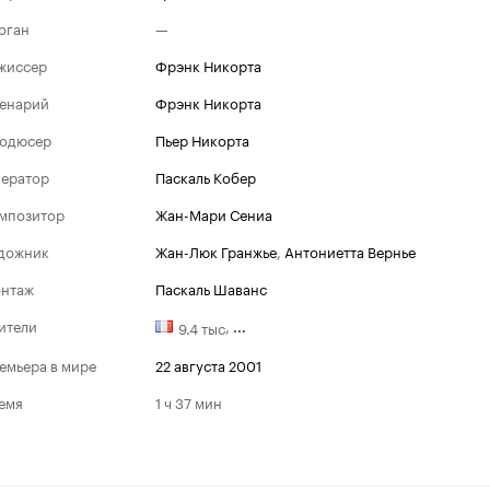
оган
—
жиссер
Фрэнк Никорта
енарий
Фрэнк Никорта
одюсер
Пьер Никорта
ератор
Паскаль Кобер
мпозитор
Жан-Мари Сениа
дожник
Жан-Люк Гранжье
,
Антониетта Вернье
нтаж
Паскаль Шаванс
ители
,
...
9.4 тыс
емьера в мире
22 августа 2001
емя
1 ч 37 мин