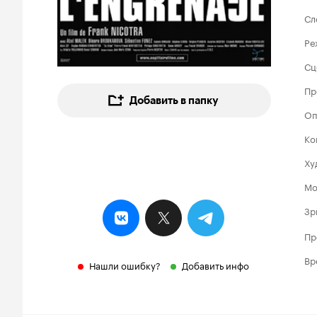
Сл
Ре
Сц
Пр
Добавить в папку
Оп
Ко
Ху
Мо
Зр
Пр
Вр
Нашли ошибку?
Добавить инфо