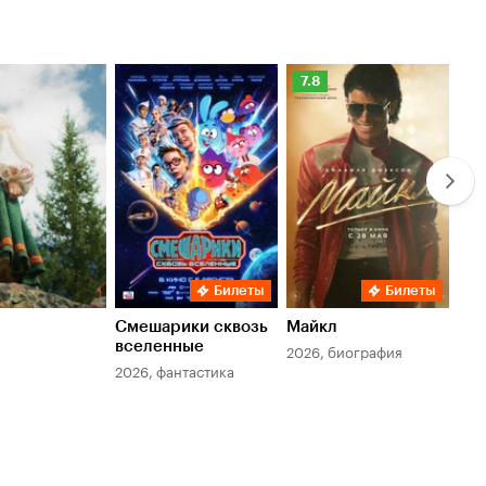
Рейтинг
Ре
7.8
6.
Кинопоиска
Ки
7.8
6.
Билеты
Билеты
Смешарики сквозь
Майкл
Зл
вселенные
мер
2026, биография
2026, фантастика
202