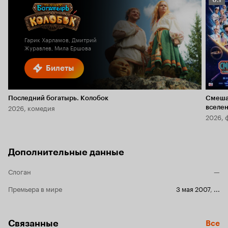
Кино
6.1
Гарик Харламов, Дмитрий
Журавлев, Мила Ершова
Билеты
Последний богатырь. Колобок
Смеша
2026, комедия
вселе
2026, 
Дополнительные данные
Слоган
—
Премьера в мире
3 мая 2007
,
...
Связанные
Все