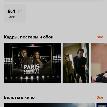
112
6.4
IMDb
Кадры, постеры и обои
Все
Билеты в кино
Все
Рейт
6.1