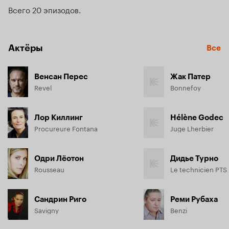
Всего 20 эпизодов
Актёры
Все
Венсан Перес
Жак Патер
Revel
Bonnefoy
Лор Киллинг
Hélène Godec
Procureure Fontana
Juge Lherbier
Одри Лёотон
Дидье Турно
Rousseau
Le technicien PTS
Сандрин Риго
Реми Рубаха
Savigny
Benzi