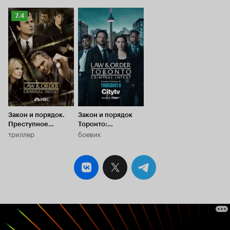
Рейтинг
7.4
Кинопоиска
7.4
Закон и порядок.
Закон и порядок
Преступное
Торонто:
триллер
боевик
намерение
Преступный
умысел