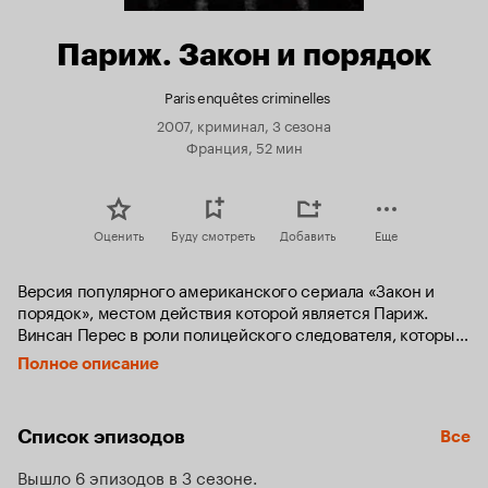
Париж. Закон и порядок
Paris enquêtes criminelles
2007, криминал, 3 сезона
Франция, 52 мин
Оценить
Буду смотреть
Добавить
Еще
Версия популярного американского сериала «Закон и 
порядок», местом действия которой является Париж. 
Винсан Перес в роли полицейского следователя, который 
специализируется на элитных преступлениях и особо 
Полное описание
трудных правонарушениях.
Список эпизодов
Все
Вышло 6 эпизодов в 3 сезоне