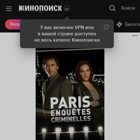
Войти
Онлайн-кинотеатр
Билет
Попробовать Плюс
У вас включен VPN или
в вашей стране доступен
не весь каталог Кинопоиска