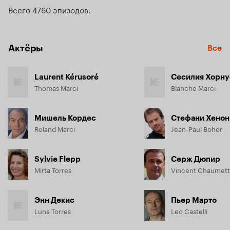
Всего 4760 эпизодов
Актёры
Все
Laurent Kérusoré
Сесилия Хорну
Thomas Marci
Blanche Marci
Мишель Кордес
Стефани Хенон
Roland Marci
Jean-Paul Boher
Sylvie Flepp
Серж Дюпир
Mirta Torres
Vincent Chaumet
Энн Декис
Пьер Марто
Luna Torres
Leo Castelli