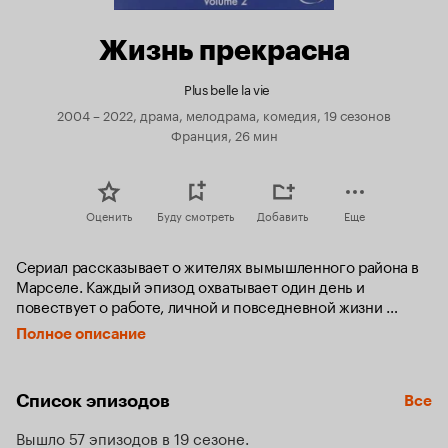
Жизнь прекрасна
Plus belle la vie
2004 – 2022, драма, мелодрама, комедия, 19 сезонов
Франция, 26 мин
Оценить
Буду смотреть
Добавить
Еще
Сериал рассказывает о жителях вымышленного района в 
Марселе. Каждый эпизод охватывает один день и 
повествует о работе, личной и повседневной жизни 
героев. Действие из квартир перемещается в среднюю 
Полное описание
школу, больницу, здание суда, тюрьму, парк, бар и 
окрестности Марселя.
Список эпизодов
Все
Вышло 57 эпизодов в 19 сезоне