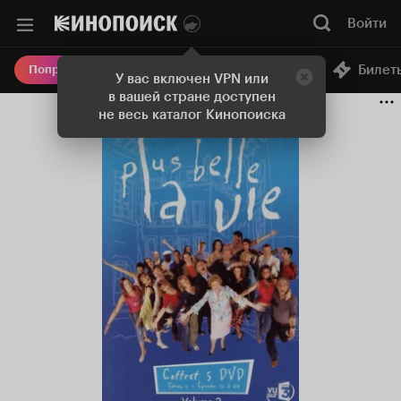
Войти
Онлайн-кинотеатр
Билет
Попробовать Плюс
У вас включен VPN или
в вашей стране доступен
не весь каталог Кинопоиска