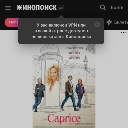
Войти
Онлайн-кинотеатр
Билет
Попробовать Плюс
У вас включен VPN или
в вашей стране доступен
не весь каталог Кинопоиска