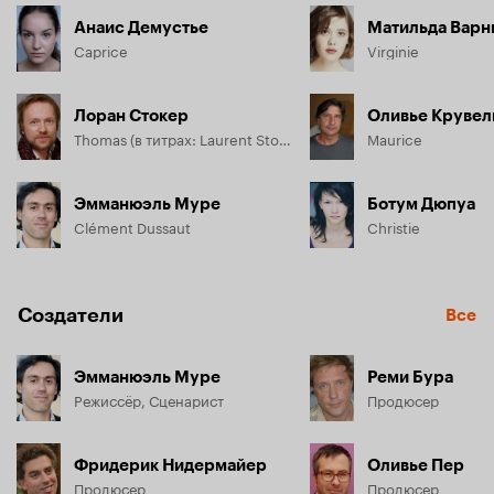
Анаис Демустье
Матильда Варн
Caprice
Virginie
Лоран Стокер
Оливье Крувел
Thomas (в титрах: Laurent Stocker de la Comédie Française)
Maurice
Эмманюэль Муре
Ботум Дюпуа
Clément Dussaut
Christie
Создатели
Все
Эмманюэль Муре
Реми Бура
Режиссёр, Сценарист
Продюсер
Фридерик Нидермайер
Оливье Пер
Продюсер
Продюсер