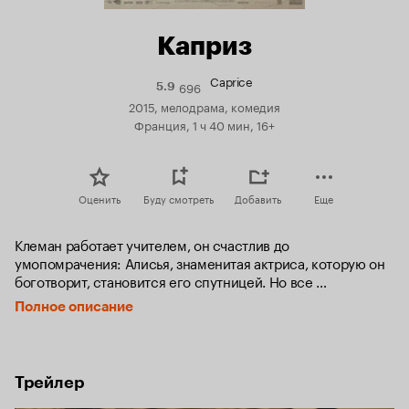
Каприз
Caprice
696
Рейтинг
5.9
Кинопоиска
2015, мелодрама, комедия
5.9
Франция, 1 ч 40 мин, 16+
Оценить
Буду смотреть
Добавить
Еще
Клеман работает учителем, он счастлив до 
умопомрачения: Алисья, знаменитая актриса, которую он 
боготворит, становится его спутницей. Но все 
усложняется в момент, когда он знакомится с Каприс, 
Полное описание
женщиной, которая с трудом сдерживает свои эмоции и 
имеет склонность к крайностям. Она в него влюблена. 
Между тем, его лучший друг Тома сближается с Алисьей....
Трейлер