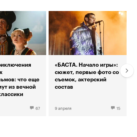
риключения
«БАСТА. Начало игры»:
х
сюжет, первые фото со
ьмов: что еще
съемок, актерский
ут из вечной
состав
классики
67
9 апреля
15