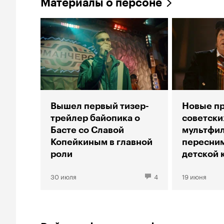
Материалы о персоне
Вышел первый тизер-
Новые п
трейлер байопика о
советски
Басте со Славой
мультфил
Копейкиным в главной
пересним
роли
детской 
30 июля
4
19 июня