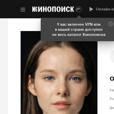
Онлайн-к
У вас включен VPN или
в вашей стране доступен
не весь каталог Кинопоиска
О
Ка
Ро
Да