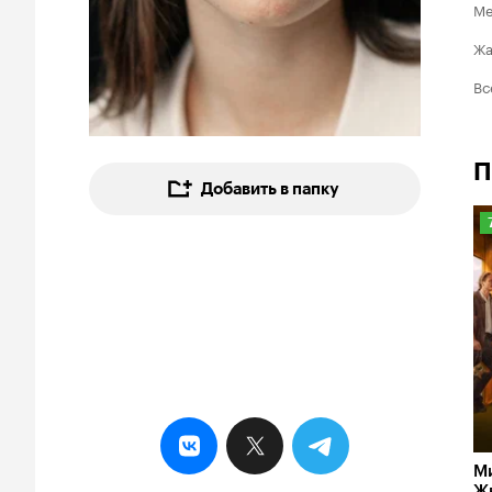
Ме
Ж
Вс
П
Добавить в папку
7
М
Ж