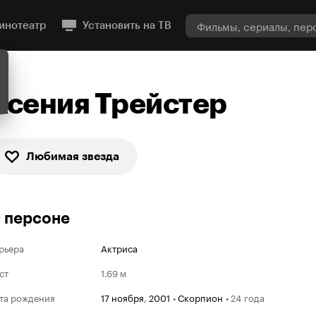
инотеатр
Установить на ТВ
Ксения Трейстер
Любимая звезда
 персоне
рьера
Актриса
ст
1.69 м
та рождения
17 ноября
,
2001
•
Скорпион
•
24 года