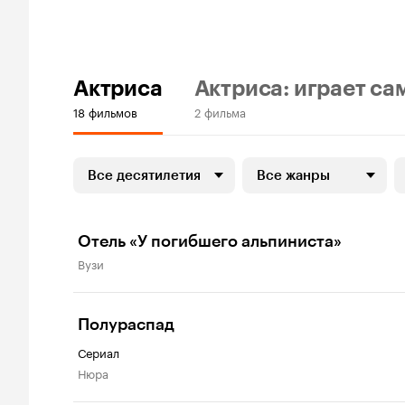
Актриса
Актриса: играет са
18 фильмов
2 фильма
Все десятилетия
Все жанры
Отель «У погибшего альпиниста»
Вузи
Полураспад
Сериал
Нюра