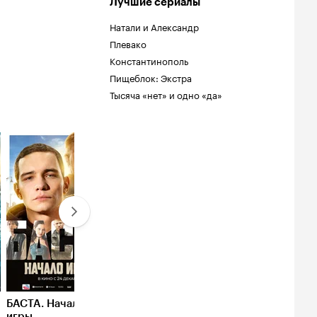
Лучшие сериалы
Натали и Александр
Плевако
Константинополь
Пищеблок: Экстра
Тысяча «нет» и одно «да»
Рейтинг
Рейтинг
8.2
7.5
Кинопоиска
Кинопоиска
8.2
7.5
БАСТА. Начало
Константинополь
Этерна
игры