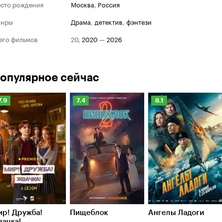
сто рождения
Москва
,
Россия
анры
драма
,
детектив
,
фэнтези
его фильмов
20
,
2020
—
2026
опулярное сейчас
Рейтинг
Рейтинг
Рейтинг
7.9
7.4
8.1
Кинопоиска
Кинопоиска
Кинопоиска
.9
7.4
8.1
ир! Дружба!
Пищеблок
Ангелы Ладоги
вачка!