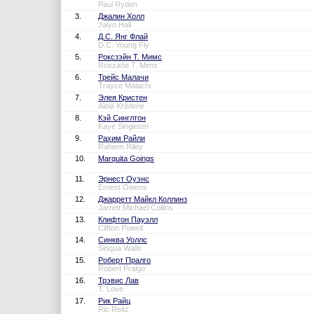
Paul Ryden
3.
Джалин Холл
Jalyn Hall
4.
Д.С. Янг Флай
D.C. Young Fly
5.
Роксзэйн Т. Мимс
Roxzane T. Mims
6.
Трейс Малачи
Trayce Malachi
7.
Элея Кристен
Aleia Kristene
8.
Кэй Синглтон
Kaye Singleton
9.
Рахим Райли
Rahiem Riley
10.
Marquita Goings
11.
Эрнест Оуэнс
Ernest Owens
12.
Джарретт Майкл Коллинз
Jarrett Michael Collins
13.
Клифтон Пауэлл
Clifton Powell
14.
Синква Уоллс
Sinqua Walls
15.
Роберт Пралго
Robert Pralgo
16.
Трэвис Лав
T. Love
17.
Рик Райц
Ric Reitz