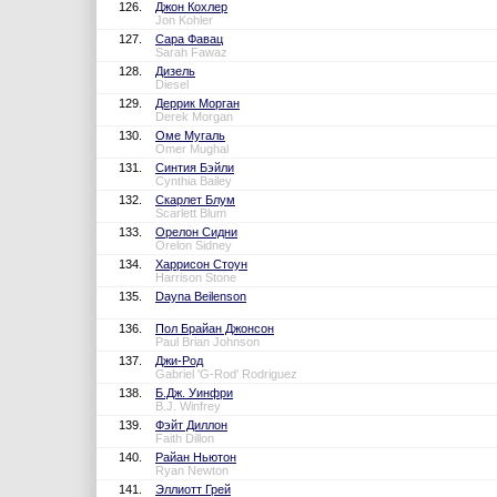
126.
Джон Кохлер
Jon Kohler
127.
Сара Фавац
Sarah Fawaz
128.
Дизель
Diesel
129.
Деррик Морган
Derek Morgan
130.
Оме Мугаль
Omer Mughal
131.
Синтия Бэйли
Cynthia Bailey
132.
Скарлет Блум
Scarlett Blum
133.
Орелон Сидни
Orelon Sidney
134.
Харрисон Стоун
Harrison Stone
135.
Dayna Beilenson
136.
Пол Брайан Джонсон
Paul Brian Johnson
137.
Джи-Род
Gabriel 'G-Rod' Rodriguez
138.
Б.Дж. Уинфри
B.J. Winfrey
139.
Фэйт Диллон
Faith Dillon
140.
Райан Ньютон
Ryan Newton
141.
Эллиотт Грей