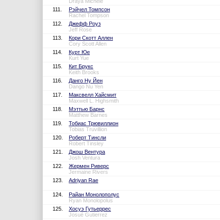
Draya Michele
111.
Рэйчел Томпсон
Rachel Tompson
112.
Джефф Роуз
Jeff Rose
113.
Кори Скотт Аллен
Cory Scott Allen
114.
Курт Юе
Kurt Yue
115.
Кит Брукс
Keith Brooks
116.
Данго Ну Йен
Dango Nu Yen
117.
Максвелл Хайсмит
Maxwell L. Highsmith
118.
Мэттью Барнс
Matthew Barnes
119.
Тобиас Трювиллион
Tobias Truvillion
120.
Роберт Тинсли
Robert Tinsley
121.
Джош Вентура
Josh Ventura
122.
Жермен Риверс
Jermaine Rivers
123.
Adriyan Rae
124.
Райан Монолополус
Ryan Monolopolus
125.
Хосуэ Гутьеррес
Josué Gutierrez