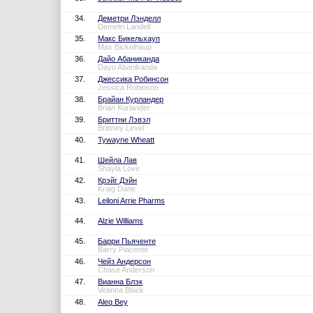
34.
Деметри Лэнделл
Demetri Landell
35.
Макс Бикельхауп
Max Bickelhaup
36.
Дайо Абаниканда
Dayo Abanikanda
37.
Джессика Робинсон
Jessica Robinson
38.
Брайан Курландер
Brian Kurlander
39.
Бриттни Лэвэл
Brittney Level
40.
Tywayne Wheatt
41.
Шейла Лав
Shayla Love
42.
Крэйг Дэйн
Kraig Dane
43.
Leiloni Arrie Pharms
44.
Alzie Williams
45.
Барри Пьяченте
Barry Piacente
46.
Чейз Андерсон
Chase Anderson
47.
Вианна Блэк
Veanna Black
48.
Aleq Bey