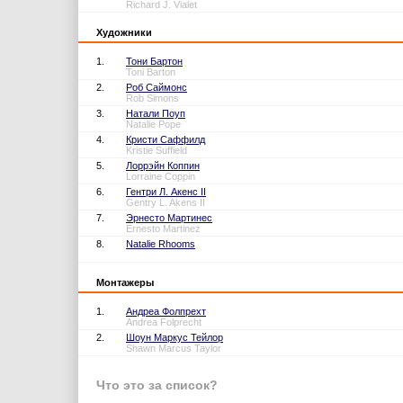
Richard J. Vialet
Художники
1.
Тони Бартон
Toni Barton
2.
Роб Саймонс
Rob Simons
3.
Натали Поуп
Natalie Pope
4.
Кристи Саффилд
Kristie Suffield
5.
Лоррэйн Коппин
Lorraine Coppin
6.
Гентри Л. Акенс II
Gentry L. Akens II
7.
Эрнесто Мартинес
Ernesto Martinez
8.
Natalie Rhooms
Монтажеры
1.
Андреа Фолпрехт
Andrea Folprecht
2.
Шоун Маркус Тейлор
Shawn Marcus Taylor
Что это за список?