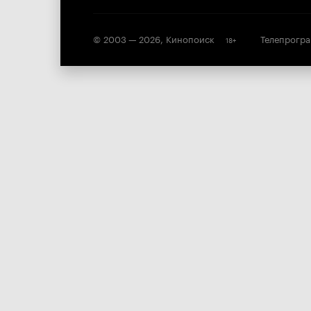
© 2003 —
2026
,
Кинопоиск
Телепрогр
18
+