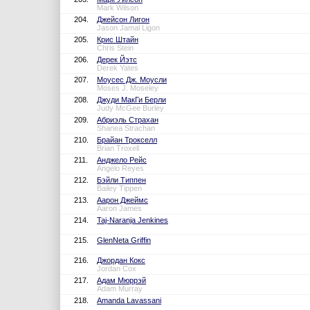
Mark Wilson
204.
Джейсон Лигон
Jason Jamal Ligon
205.
Крис Штайн
Chris Stein
206.
Дерек Йэтс
Derek Yates
207.
Моусес Дж. Моусли
Moses J. Moseley
208.
Джуди МакГи Берли
Judy McGee Burley
209.
Абриэль Страхан
Shanea Strachan
210.
Брайан Трокселл
Brian Troxell
211.
Анджело Рейс
Angelo Reyes
212.
Бэйли Типпен
Bailey Tippen
213.
Аарон Джеймс
Aaron James
214.
Taj-Naranja Jenkines
215.
GlenNeta Griffin
216.
Джордан Кокс
Jordan Cox
217.
Адам Мюррэй
Adam Murray
218.
Amanda Lavassani