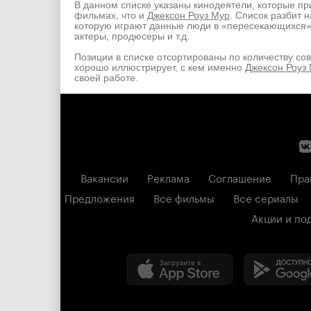
В данном списке указаны кинодеятели, которые пр
фильмах, что и
Джексон Роуз Мур
. Список разбит н
которую играют данные люди в «пересекающихся
актеры, продюсеры и т.д.
Позиции в списке отсортированы по количеству со
хорошо иллюстрирует, с кем именно
Джексон Роуз
своей работе.
Вакансии
Реклама
Соглашение
Пра
Предложения
Все фильмы
Все сериалы
Акции и по