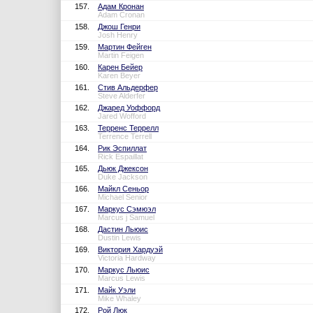
157.
Адам Кронан
Adam Cronan
158.
Джош Генри
Josh Henry
159.
Мартин Фейген
Martin Feigen
160.
Карен Бейер
Karen Beyer
161.
Стив Альдерфер
Steve Alderfer
162.
Джаред Уоффорд
Jared Wofford
163.
Терренс Террелл
Terrence Terrell
164.
Рик Эспиллат
Rick Espaillat
165.
Дьюк Джексон
Duke Jackson
166.
Майкл Сеньор
Michael Senior
167.
Маркус Сэмюэл
Marcus j Samuel
168.
Дастин Льюис
Dustin Lewis
169.
Виктория Хардуэй
Victoria Hardway
170.
Маркус Льюис
Marcus Lewis
171.
Майк Уэли
Mike Whaley
172.
Рой Люк