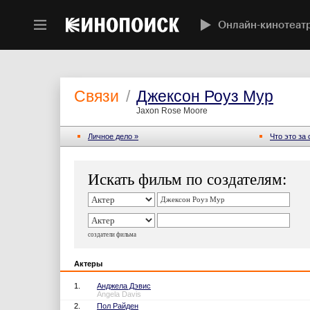
Онлайн-кинотеат
Связи
/
Джексон Роуз Мур
Jaxon Rose Moore
Личное дело »
Что это за
Искать фильм по создателям:
создатели фильма
Актеры
1.
Анджела Дэвис
Angela Davis
2.
Пол Райден