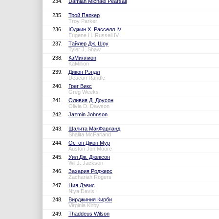
234.
Damian Michael Pearsall
235.
Трой Паркер
Troy Parker
236.
Юджин Х. Расселл IV
Eugene H. Russell IV
237.
Тайлер Дж. Шоу
Tyler J. Shaw
238.
КаМиллион
KaMillion
239.
Дикон Рэндл
Deacon Randle
240.
Грег Викс
Greg Weeks
241.
Оливия Д. Доусон
Olivia D. Dawson
242.
Jazmin Johnson
243.
Шалита МакФарланд
Shalita McFarland
244.
Остон Джон Мур
Auston Jon Moore
245.
Уил Дж. Джексон
Wil J. Jackson
246.
Захария Роджерс
Zachariah Rogers
247.
Ния Дэвис
Niya Davis
248.
Вирджиния Кирби
Virginia Kirby
249.
Thaddeus Wilson