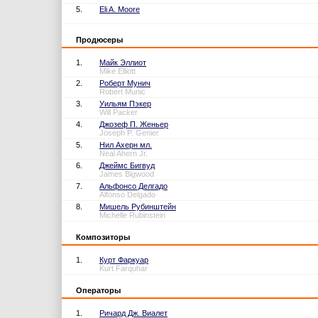
5.
Eli A. Moore
Продюсеры
1.
Майк Эллиот
Mike Elliott
2.
Роберт Мунич
Robert Munic
3.
Уильям Пэкер
Will Packer
4.
Джозеф П. Женьер
Joseph P. Genier
5.
Нил Ахерн мл.
Neal Ahern Jr.
6.
Джеймс Бигвуд
James Bigwood
7.
Альфонсо Делгадо
Alfonso Delgado
8.
Мишель Рубинштейн
Michelle Rubinstein
Композиторы
1.
Курт Фаркуар
Kurt Farquhar
Операторы
1.
Ричард Дж. Виалет