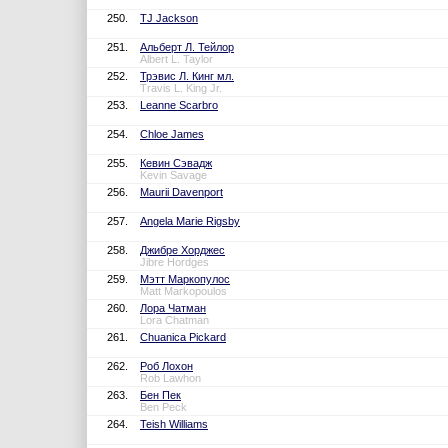
250.
TJ Jackson
251.
Альберт Л. Тейлор
Albert L. Taylor
252.
Трэвис Л. Кинг мл.
Travis L. King Jr.
253.
Leanne Scarbro
254.
Chloe James
255.
Кевин Сэвадж
Kevin Savage
256.
Maurii Davenport
257.
Angela Marie Rigsby
258.
Джибре Хорджес
Jibre Hordges
259.
Мэтт Маркопулос
Matt Markopoulos
260.
Лора Чатман
Lora Chatman
261.
Chuanica Pickard
262.
Роб Лохон
Rob Lawhon
263.
Бен Пек
Ben Peck
264.
Teish Williams