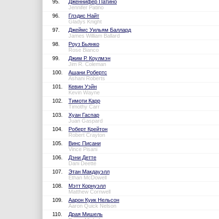
95.
Дженнифер Патино
Jennifer Patino
96.
Глэдис Найт
Gladys Knight
97.
Джеймс Уильям Баллард
James William Ballard
98.
Роуз Бьянко
Rose Bianco
99.
Джим Р. Коулмэн
Jim R. Coleman
100.
Ашани Робертс
Ashani Roberts
101.
Кевин Уэйн
Kevin Wayne
102.
Тимоти Карр
Timothy Carr
103.
Хуан Гаспар
Juan Gaspard
104.
Роберт Крейтон
Robert Crayton
105.
Винс Писани
Vince Pisani
106.
Дэни Детте
Dani Deetté
107.
Этан Макдауэлл
Ethan McDowell
108.
Мэтт Корнуэлл
Matthew Cornwell
109.
Аарон Куик Нельсон
Aaron Quick Nelson
110.
Драя Мишель