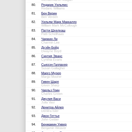
80.
Редарик Уильямс
Redaric Williams
81.
Бен Верин
Ben Vereen
82.
Уильям Марк Маккалло
William Mark McCullough
83.
Патти Шхелхаш
Patti Schellhaas
84.
Чармин Ли
Charmin Lee
85.
Дуэйн Бойд
Dwayne Boyd
86.
Синтия Эванс
Cynthia Evans
87.
Сьюзэн Галлахер
Susan Gallagher
88.
Марго Мурер
Margo Moorer
89.
Гивен Шарп
Given Sharp
90.
Чарльз Грин
Charles Green
91.
Джулия Васи
Julia Vasi
92.
Денитра Айлер
Denitra Isler
93.
Джон Геттье
John Gettier
94.
Бенжамин Уивер
Benjamin Weaver