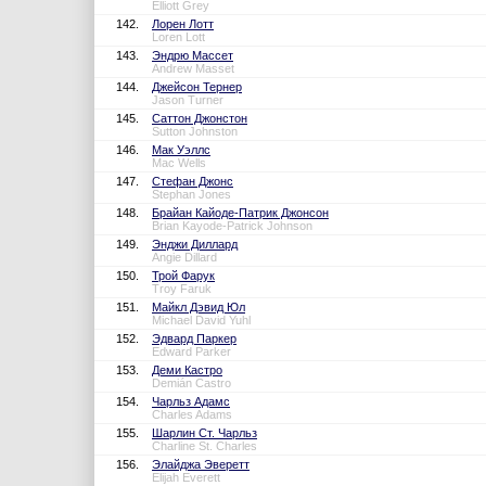
Elliott Grey
142.
Лорен Лотт
Loren Lott
143.
Эндрю Массет
Andrew Masset
144.
Джейсон Тернер
Jason Turner
145.
Саттон Джонстон
Sutton Johnston
146.
Мак Уэллс
Mac Wells
147.
Стефан Джонс
Stephan Jones
148.
Брайан Кайоде-Патрик Джонсон
Brian Kayode-Patrick Johnson
149.
Энджи Диллард
Angie Dillard
150.
Трой Фарук
Troy Faruk
151.
Майкл Дэвид Юл
Michael David Yuhl
152.
Эдвард Паркер
Edward Parker
153.
Деми Кастро
Demián Castro
154.
Чарльз Адамс
Charles Adams
155.
Шарлин Ст. Чарльз
Charline St. Charles
156.
Элайджа Эверетт
Elijah Everett