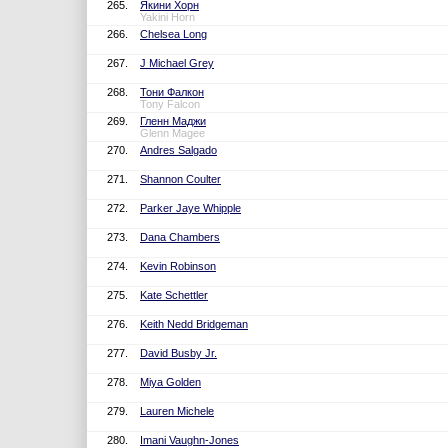
265.
Якини Хорн
Yakini Horn
266.
Chelsea Long
267.
J Michael Grey
268.
Тони Фалкон
Tony Falcon
269.
Гленн Маджи
Glenn Magee
270.
Andres Salgado
271.
Shannon Coulter
272.
Parker Jaye Whipple
273.
Dana Chambers
274.
Kevin Robinson
275.
Kate Schettler
276.
Keith Nedd Bridgeman
277.
David Busby Jr.
278.
Miya Golden
279.
Lauren Michele
280.
Imani Vaughn-Jones