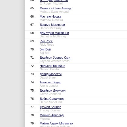
64.
И. Роджер Митчелл
E. Roger Mitchell
65.
Мелисса Сент-Аманд
Melissa Saint-Amand
66.
Мэттью Ношка
Matthew Noszka
67.
Дариус Маккрэри
Darius McCrary
68.
Деметрия МакКинни
Demetria McKinney
69.
Рик Росс
Rick Ross
70.
Биг Бой
Big Boi
71.
Джэйсон Уорнер Смит
Jayson Warner Smith
72.
Нельсон Бонилья
Nelson Bonilla
73.
Дэвид Моретти
David Shae
74.
Алексис Лодер
Alexis Louder
75.
Джейвон Джонсон
Javon Johnson
76.
Дебра Сэндлунд
Debra Sandlund
77.
Трэйси Боннер
Tracey Bonner
78.
Моника Арнольд
Monica
79.
Майкл Аарон Миллиган
Michael Aaron Milligan