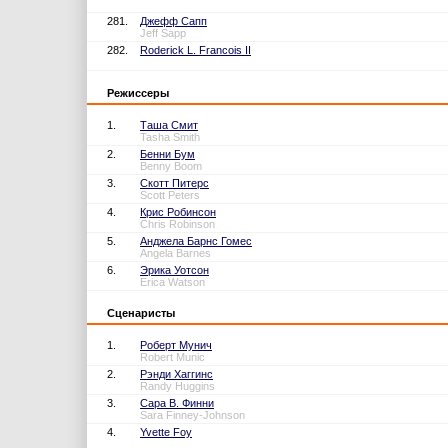
281.
Джефф Сапп
Jeff Sapp
282.
Roderick L. Francois II
Режиссеры
1.
Таша Смит
Tasha Smith
2.
Бенни Бум
Benny Boom
3.
Скотт Питерс
Scott Peters
4.
Крис Робинсон
Chris Robinson
5.
Анджела Барнс Гомес
Angela Barnes
6.
Эрика Уотсон
Erica Watson
Сценаристы
1.
Роберт Мунич
Robert Munic
2.
Рэнди Хаггинс
Randy Huggins
3.
Сара В. Финни
Sara Finney-Johnson
4.
Yvette Foy