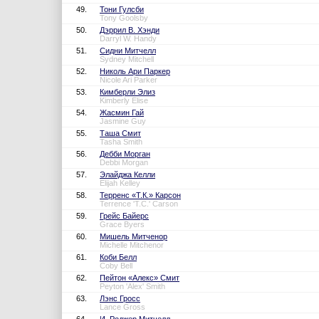
49.
Тони Гулсби
Tony Goolsby
50.
Дэррил В. Хэнди
Darryl W. Handy
51.
Сидни Митчелл
Sydney Mitchell
52.
Николь Ари Паркер
Nicole Ari Parker
53.
Кимберли Элиз
Kimberly Elise
54.
Жасмин Гай
Jasmine Guy
55.
Таша Смит
Tasha Smith
56.
Дебби Морган
Debbi Morgan
57.
Элайджа Келли
Elijah Kelley
58.
Терренс «Т.К.» Карсон
Terrence 'T.C.' Carson
59.
Грейс Байерс
Grace Byers
60.
Мишель Митченор
Michelle Mitchenor
61.
Коби Белл
Coby Bell
62.
Пейтон «Алекс» Смит
Peyton 'Alex' Smith
63.
Лэнс Гросс
Lance Gross