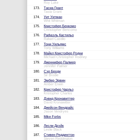
Roy Luke
173.
Тасиа Грант
Tasia Grant
174.
Уит Уитман
Whit Whitman
175.
Кристофер Бенкомо
Christopher Bencomo
176.
Рафаэль Кастильо
Rafael Castillo
177.
Тони Уильямс
Tony Williams
178.
Майкл Кристофер Родни
Michael Christopher Rodney
179.
Дженнифер Палмер
Jennifer Palmer
180.
Сэр Броди
Sir Brodie
181.
Эмбер Эрвин
Amber Erwin
182.
Кристофер Чарльз
Kristopher Charles
183.
Дэвид Кронавиттер
David Kronawitter
184.
Джейсон Вендрайс
Jason Vendryes
185.
Mike Forbs
186.
Лесли Дрэйк
Leslie Black
187.
Стивен Реддингтон
Steven Reddington