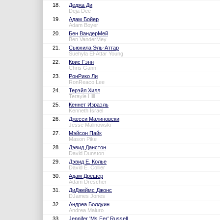
18.
Деджа Ди
Deja Dee
19.
Адам Бойер
Adam Boyer
20.
Бен ВандерМей
Ben VanderMey
21.
Сьюхила Эль-Аттар
Suehyla El-Attar Young
22.
Крис Гэнн
Chris Gann
23.
РонРико Ли
RonReaco Lee
24.
Терэйл Хилл
Terayle Hill
25.
Кеннет Израэль
Kenneth Israel
26.
Джесси Малиновски
Jesse Malinowski
27.
Мэйсон Пайк
Mason Pike
28.
Дэвид Данстон
David Dunston
29.
Дэвид Е. Колье
David E. Collier
30.
Адам Дрешер
Adam Drescher
31.
ДиДжеймс Джонс
DJames Jones
32.
Андреа Болдуин
Andrea Maiuro
33.
Jennifer 'Ms Fer' Russell