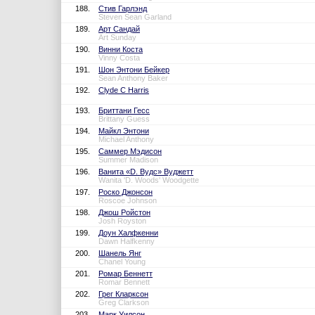
188.
Стив Гарлэнд
Steven Sean Garland
189.
Арт Сандай
Art Sunday
190.
Винни Коста
Vinny Costa
191.
Шон Энтони Бейкер
Sean Anthony Baker
192.
Clyde C Harris
193.
Бриттани Гесс
Brittany Guess
194.
Майкл Энтони
Michael Anthony
195.
Саммер Мэдисон
Summer Madison
196.
Ванита «D. Вудс» Вуджетт
Wanita 'D. Woods' Woodgette
197.
Роско Джонсон
Roscoe Johnson
198.
Джош Ройстон
Josh Royston
199.
Доун Халфкенни
Dawn Halfkenny
200.
Шанель Янг
Chanel Young
201.
Ромар Беннетт
Romar Bennett
202.
Грег Кларксон
Greg Clarkson
203.
Марк Уилсон