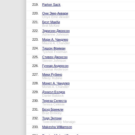
219.
Parker Sack
220.
Они Эме-Аквари
Onye Eme-Akwari
221.
Брэт МакКи
Bret McKee
222.
Эдриэнн Джонсон
Adrienne Johnson
223.
Мори А. Чандлер
Maurie A. Chandler
224.
Тишон Фриман
Tyshon Freeman
225.
Стивен Джонсон
Steven Johnson
226.
Гуннар Андерсон
Gunnar Anderson
227.
Мики Рубино
Mikey Rubino
228.
Монет А. Чандлер
Monet A. Chandler
229.
Дэниэл Бэлдок
Daniel Baldock
230.
Тереза Селеста
Teresa Celeste
231.
Брэд Бринкли
Brad Brinkley
232.
Тодд Энтони
Todd Anthony Manaigo
233.
Makesha Williamson