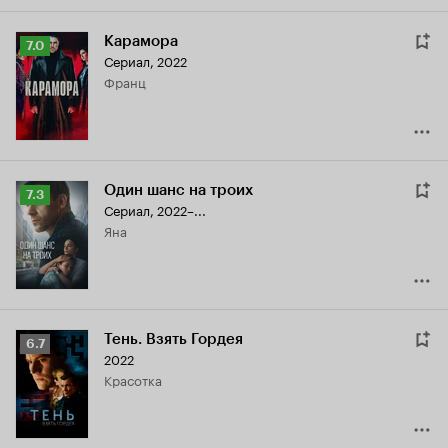
Карамора
Рейтинг
7.0
Сериал, 2022
Кинопоиска
Франц
7.0
Один шанс на троих
Рейтинг
7.3
Сериал, 2022–...
Кинопоиска
Яна
7.3
Тень. Взять Гордея
Рейтинг
6.7
2022
Кинопоиска
Красотка
6.7