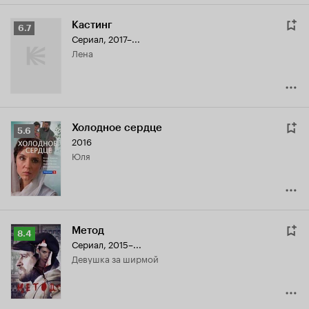
Кастинг
Рейтинг
6.7
Сериал, 2017–...
Кинопоиска
Лена
6.7
Холодное сердце
Рейтинг
5.6
2016
Кинопоиска
Юля
5.6
Метод
Рейтинг
8.4
Сериал, 2015–...
Кинопоиска
девушка за ширмой
8.4