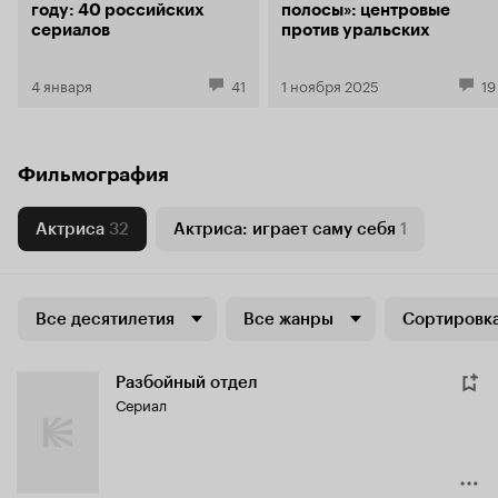
году: 40 российских
полосы»: центровые
сериалов
против уральских
4 января
41
1 ноября 2025
19
Фильмография
Актриса
32
Актриса: играет саму себя
1
Все десятилетия
Все жанры
Сортировка
Разбойный отдел
Сериал