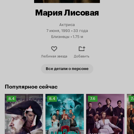
Мария Лисовая
Актриса
7 июня, 1993
•
33 года
Близнецы
•
1.75 м
Любимая звезда
Добавить
Все детали о персоне
Популярное сейчас
Рейтинг
Рейтинг
Рейтинг
Р
8.4
8.4
7.6
7
Кинопоиска
Кинопоиска
Кинопоиска
К
8.4
8.4
7.6
7.