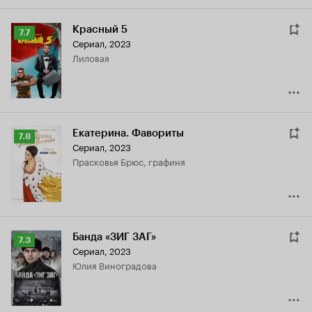
Красный 5
Рейтинг
7.7
Сериал, 2023
Кинопоиска
Лиловая
7.7
Екатерина. Фавориты
Рейтинг
7.8
Сериал, 2023
Кинопоиска
Прасковья Брюс, графиня
7.8
Банда «ЗИГ ЗАГ»
Рейтинг
7.3
Сериал, 2023
Кинопоиска
Юлия Виноградова
7.3