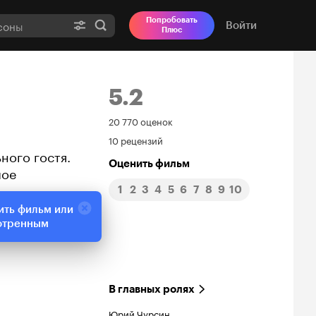
Попробовать
Войти
Плюс
5.2
Рейтинг
20 770 оценок
10 рецензий
Кинопоиска
ного гостя.
Оценить фильм
лое
5.2
1
2
3
4
5
6
7
8
9
10
ить фильм или
отренным
В главных ролях
Юрий Чурсин