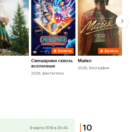
6.5
7.8
6.
Билеты
Билеты
Смешарики сквозь
Майкл
Зл
вселенные
мер
2026, биография
2026, фантастика
202
10
Положительная
9 марта 2019 в 20:43