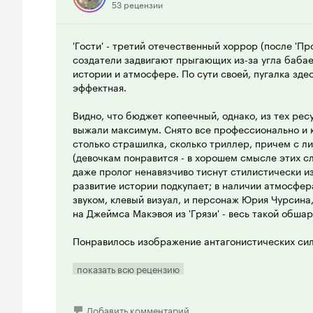
53 рецензии
'Гости' - третий отечественный хоррор (после 'Про
создатели задвигают прыгающих из-за угла бабаек
истории и атмосфере. По сути своей, пугалка здес
эффектная.
Видно, что бюджет копеечный, однако, из тех рес
выжали максимум. Снято все профессионально и 
столько страшилка, сколько триллер, причем с 
(девочкам понравится - в хорошем смысле этих сло
даже пролог ненавязчиво тиснут стилистически из
развитие истории подкупает; в наличии атмосфер
звуком, клевый визуал, и персонаж Юрия Чурсина
на Джеймса Макэвоя из 'Грязи' - весь такой обша
Понравилось изображение антагонистических сил.
они и зачем, их появления эффектны, почему-то
хочется записать инфернальную живность из 'Сини
показать всю рецензию
сказать спасибо парочке предфинальных кадров в
обшарпанным архитектором-Чурсиным). А еще от
волосы и белое платье не завезли.
Добавить комментарий