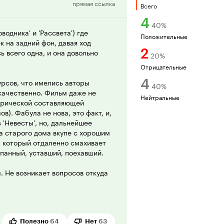
прямая ссылка
рецензия
Всего
4
40
%
водника' и 'Рассвета') где
Положительные
 на задний фон, давая ход
2
ь всего одна, и она довольно
20
%
Отрицательные
4
урсов, что имелись авторы
40
%
качественно. Фильм даже не
Нейтральные
лирической составляющей
в). Фабула не нова, это факт, и,
 'Невесты', но, дальнейшее
а старого дома вкупе с хорошим
, который отдаленно смахивает
рпанный, уставший, поехавший.
 Не возникает вопросов откуда
 в референсы местным бабайкам
стера' (видимо, за это следует
 доме все с тем же
радно, что длинные черные
Полезно
64
Нет
63