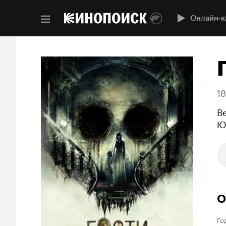
Онлайн-к
1
В
Ю
О
Го