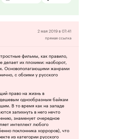
е вечеринка откровенно
рухнул ниже плинтуса фоновых
гда въехали в дом, звукари
Отрицательная
2 мая 2019 в 07:41
прямая ссылка
рецензия
а память' на все 100%.
 строит мины на лице и вообще ее
правда.
итростные фильмы, как правило,
е делает их плохими: наоборот,
симый релиз, господдержки
сех. Основополагающими жанрами
кромный постер в углу
нично, с обоими у русского
не шедевр, но, снят крепко. Все
тов ходить часто, снимайте,
 моем случае - даже пару визгов
ий право на жизнь в
о дешевым однообразным байкам
шим. В то время как на западе
тся запихнуть в него нечто
алению, знаменует очередное
ляет интеллект любого
енно поклонника хорроров), что
екте из категории русского