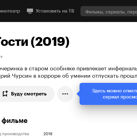
инотеатр
Установить на ТВ
Гости (2019)
8+
ечеринка в старом особняке привлекает инферналь
рий Чурсин в хорроре об умении отпускать прош
Здесь можно отмет
Буду смотреть
сериал просм
 фильме
д производства
2019