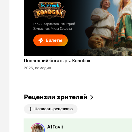
Гарик Харламов, Дмитрий
Журавлев, Мила Ершова
Билеты
Последний богатырь. Колобок
2026, комедия
Рецензии зрителей
Написать рецензию
A1Favit