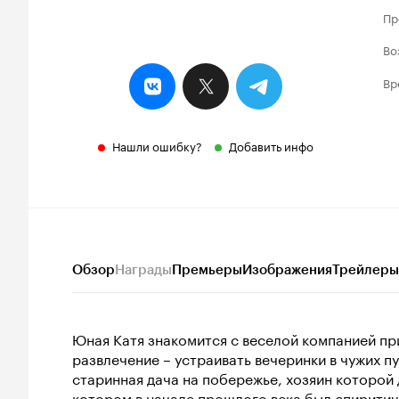
Пр
Во
Вр
Нашли ошибку?
Добавить инфо
Обзор
Награды
Премьеры
Изображения
Трейлеры
Юная Катя знакомится с веселой компанией пр
развлечение – устраивать вечеринки в чужих п
старинная дача на побережье, хозяин которой
котором в начале прошлого века был спиритич