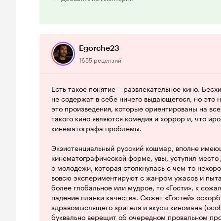
Из очевидных косяков: на начальных эпизодах, гд
отдохнули звукорежиссеры. Уровень речи героев 
шумов (разве что читать по губам оставалось). Ко
лениво, но начали работать.
Egorche23
1655 рецензий
Образ Анастасии Зенкович перекочевал из 'Фото н
Откровенно глупая, вечно лезет не туда, неумело
персонаж первый, которого хочется грохнуть, ну, 
Есть такое понятие – развлекательное кино. Бесх
не содержат в себе ничего выдающегося, но это н
В остальном же, довольно приятное кино. Незави
это произведения, которые ориентированы на в
незамечено, наверное, поэтому вместо рекламы с
такого кино являются комедия и хоррор и, что иро
кинотеатра (даже обидно за проект стало). Фильм 
кинематографа проблемы.
прикручено, все работает. Вот на такое кино я го
пожалуйста, и будут вам полные залы (как было в
Экзистенциальный русский кошмар, вполне имеющ
было слышно в ряде моментов).
кинематографической форме, увы, уступил мест
о молодежи, которая столкнулась с чем-то нехоро
вовсю экспериментируют с жанром ужасов и пытаю
более глобальное или мудрое, то «Гости», к сож
падение планки качества. Сюжет «Гостей» оскорб
здравомыслящего зрителя и вкусы киномана (особ
буквально верещит об очередном провальном про