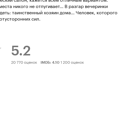
места никого не отпугивает… В разгар вечеринки
видеть: таинственный хозяин дома… Человек, которого
потусторонних сил.
5.2
Рейтинг
20 770 оценок
1 200 оценок
IMDb
:
4.10
Кинопоиска
5.2