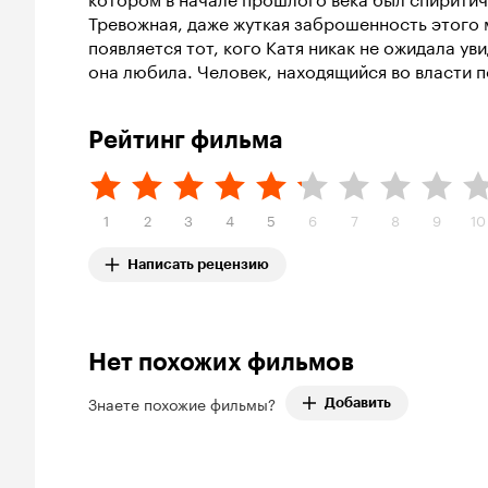
Тревожная, даже жуткая заброшенность этого 
появляется тот, кого Катя никак не ожидала у
она любила. Человек, находящийся во власти 
Рейтинг фильма
1
2
3
4
5
6
7
8
9
10
Написать рецензию
Нет похожих фильмов
Знаете похожие фильмы?
Добавить