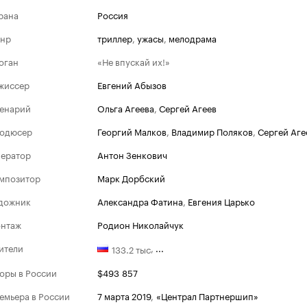
рана
Россия
нр
триллер
,
ужасы
,
мелодрама
оган
«Не впускай их!»
жиссер
Евгений Абызов
енарий
Ольга Агеева
,
Сергей Агеев
одюсер
Георгий Малков
,
Владимир Поляков
,
Сергей Аге
ератор
Антон Зенкович
мпозитор
Марк Дорбский
дожник
Александра Фатина
,
Евгения Царько
нтаж
Родион Николайчук
ители
,
...
133.2 тыс
оры в России
$493 857
емьера в России
7 марта 2019
,
«Централ Партнершип»