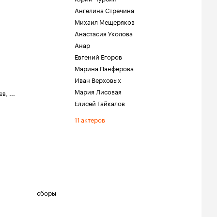
Ангелина Стречина
Михаил Мещеряков
Анастасия Уколова
Анар
Евгений Егоров
Марина Панферова
Иван Верховых
Мария Лисовая
ев
,
...
Елисей Гайкалов
11 актеров
сборы