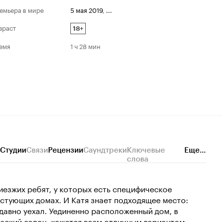
емьера в мире
5 мая 2019
,
...
зраст
18+
емя
1 ч 28 мин
Студии
Связи
Рецензии
Саундтреки
Ключевые
Еще...
слова
иезжих ребят, у которых есть специфическое
устующих домах. И Катя знает подходящее место:
 давно уехал. Уединенно расположенный дом, в
еский салон, кажется всем отличным вариантом.