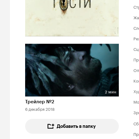
Ст
Жа
Сл
Ре
Сц
Пр
Оп
Ко
Ху
2 мин
Длительность 2 мин
Мо
Трейлер №2
6 декабря 2018
Зр
Сб
Добавить в папку
Пр