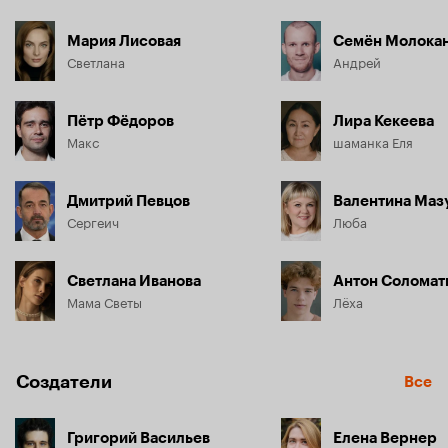
Мария Лисовая
Семён Молока
Светлана
Андрей
Пётр Фёдоров
Лира Кекеева
Макс
шаманка Еля
Дмитрий Певцов
Валентина Маз
Сергеич
Люба
Светлана Иванова
Антон Соломат
Мама Светы
Лёха
Создатели
Все
Григорий Васильев
Елена Вернер