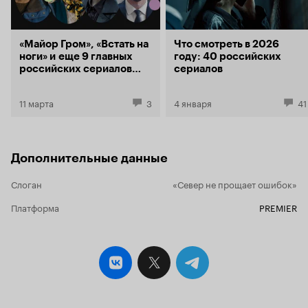
впечатление от сериала хорошее. Рекомендую
его любителям соответствующего жанра.
«Майор Гром», «Встать на
Что смотреть в 2026
ноги» и еще 9 главных
году: 40 российских
российских сериалов
сериалов
этой зимы
11 марта
3
4 января
41
Дополнительные данные
Слоган
«Север не прощает ошибок»
Платформа
PREMIER