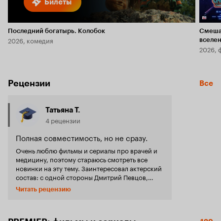
Билеты
Последний богатырь. Колобок
Смеша
2026, комедия
вселе
2026, 
Рецензии
Все
Татьяна Т.
4 рецензии
Полная совместимость, но не сразу.
Очень люблю фильмы и сериалы про врачей и
медицину, поэтому стараюсь смотреть все
новинки на эту тему. Заинтересовал актерский
состав: с одной стороны Дмитрий Певцов,
давно его не видела в фильмах, с другой
Читать рецензию
стороны Валентина Мазунина, мне она
представляется, как комедийная актриса, а
здесь сыграла, хоть и не главную, но совсем не
комедийную роль. Очень понравился её