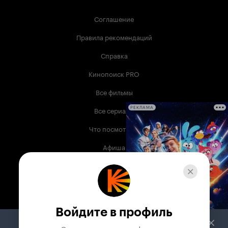
Соглашение
Правила рекомендаций
Справка
Кинопоиск PRO
Все фильмы
Все сериалы
РЕКЛАМА
Что посмотреть
Афиша
Музыка
Телепрограмма
Книги
Войдите в профиль
Служба поддержки