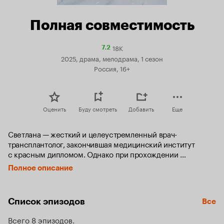
Полная совместимость
18K
Рейтинг
7.2
Кинопоиска
2025, драма, мелодрама, 1 сезон
7.2
Россия, 16+
Оценить
Буду смотреть
Добавить
Еще
Светлана — жесткий и целеустремленный врач-
трансплантолог, закончившая медицинский институт 
с красным дипломом. Однако при прохождении 
ординатуры в Санкт-Петербурге, Светлана, отстаивая свои 
Полное описание
принципы, устроила скандал в больнице, после чего 
ее распределили в отдаленный провинциальный город 
Заполярск на Крайнем севере, где остро не хватает 
Список эпизодов
Все
медиков.

Теперь ей придется доказывать свой профессионализм 
Всего 8 эпизодов
среди суровой природы и загадочной атмосферы севера. 