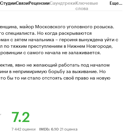
Студии
Связи
Рецензии
Саундтреки
Ключевые
Еще...
слова
женщина, майор Московского уголовного розыска.
ого специалиста. Но когда раскрываются
ман с зятем начальника – героиня вынуждена уйти с
л по тяжким преступлениям в Нижнем Новгороде,
провинции с самого начала не залаживается.
ектив, явно не желающий работать под началом
оини в непримиримую борьбу за выживание. Но
то бы то ни стало отстоять своё право на новую
7.2
Рейтинг
7 442 оценки
21 оценка
IMDb
:
6.10