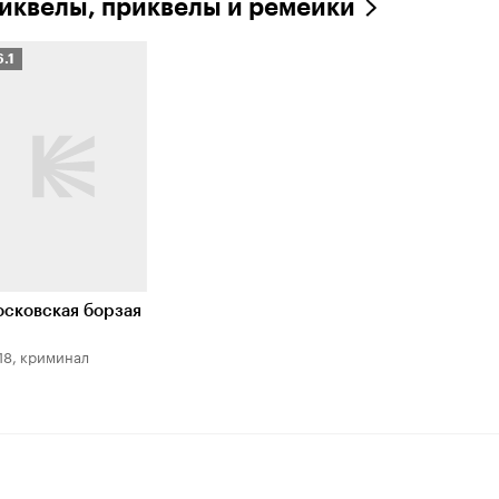
иквелы, приквелы и ремейки
ейтинг
6.1
инопоиска
.1
сковская борзая
18, криминал