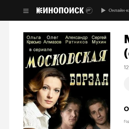
Онлайн-к
(
12
О
Го