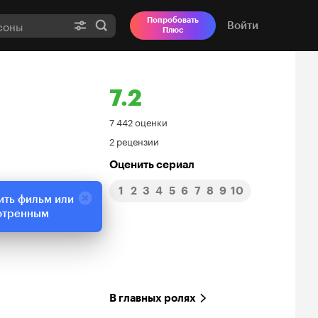
Попробовать
Войти
Плюс
7.2
Рейтинг
7 442 оценки
2 рецензии
Кинопоиска
Оценить сериал
7.2
1
2
3
4
5
6
7
8
9
10
ить фильм или
отренным
В главных ролях