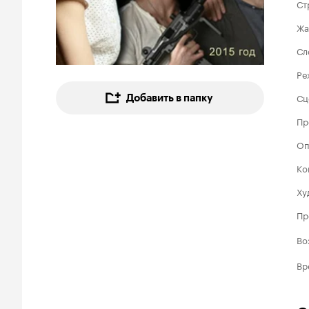
Ст
Жа
Сл
Ре
Сц
Добавить в папку
Пр
Оп
Ко
Ху
Пр
Во
Вр