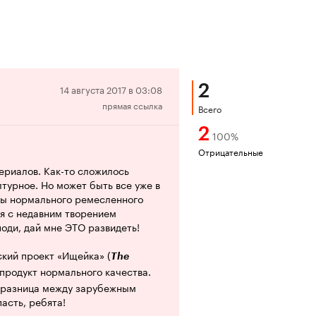
2
Отрицательная
14 августа 2017 в 03:08
прямая ссылка
рецензия
Всего
2
100
%
Отрицательные
сериалов. Как-то сложилось
лтурное. Но может быть все уже в
 бы нормального ремесленного
ся с недавним творением
оди, дай мне ЭТО развидеть!
кий проект «Ищейка» (
The
 продукт нормального качества.
я разница между зарубежным
асть, ребята!