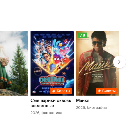
Рейтинг
Ре
7.8
6.
Кинопоиска
Ки
7.8
6.
Билеты
Билеты
Смешарики сквозь
Майкл
Зл
вселенные
мер
2026, биография
2026, фантастика
202