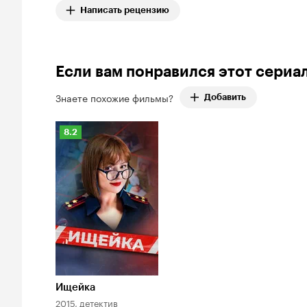
Написать рецензию
Если вам понравился этот сериа
Знаете похожие фильмы?
Добавить
Рейтинг
8.2
Кинопоиска
8.2
Ищейка
2015, детектив