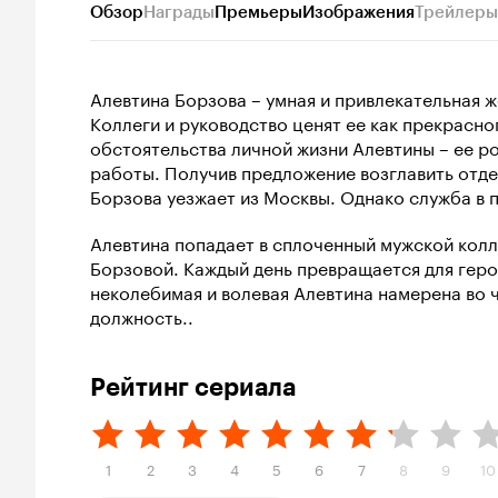
Обзор
Награды
Премьеры
Изображения
Трейлеры
Алевтина Борзова – умная и привлекательная 
Коллеги и руководство ценят ее как прекрасн
обстоятельства личной жизни Алевтины – ее ро
работы. Получив предложение возглавить отде
Борзова уезжает из Москвы. Однако служба в 
Алевтина попадает в сплоченный мужской колл
Борзовой. Каждый день превращается для гер
неколебимая и волевая Алевтина намерена во ч
должность..
Рейтинг сериала
1
2
3
4
5
6
7
8
9
10