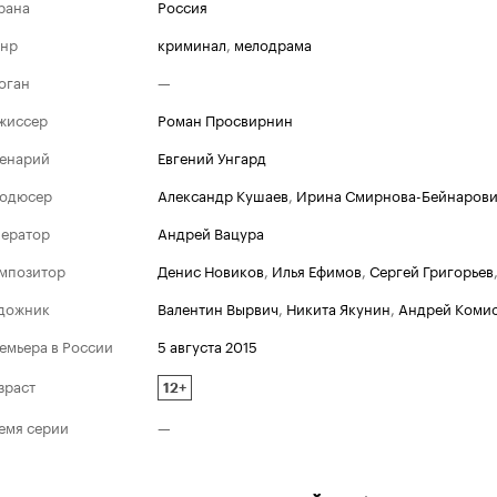
рана
Россия
нр
криминал
,
мелодрама
оган
—
жиссер
Роман Просвирнин
енарий
Евгений Унгард
одюсер
Александр Кушаев
,
Ирина Смирнова-Бейнаров
ератор
Андрей Вацура
мпозитор
Денис Новиков
,
Илья Ефимов
,
Сергей Григорьев
дожник
Валентин Вырвич
,
Никита Якунин
,
Андрей Коми
емьера в России
5 августа 2015
зраст
12+
емя серии
—