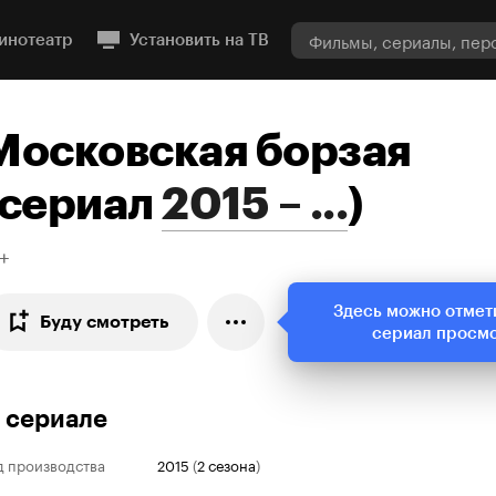
инотеатр
Установить на ТВ
Московская борзая
сериал
2015 – ...
)
+
Здесь можно отмет
Буду смотреть
сериал просм
 сериале
д производства
2015
(
2 сезона
)