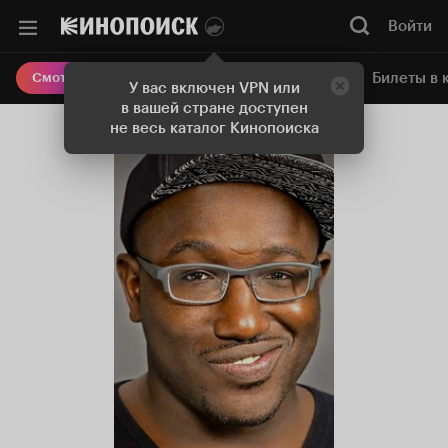
Войти
Онлайн-кинотеатр
Билеты в 
Смотреть кино
У вас включен VPN или
в вашей стране доступен
не весь каталог Кинопоиска