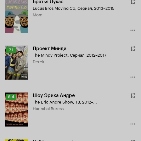
Братья Лукас
Lucas Bros Moving Co
,
Сериал, 2013–2015
Mom
Проект Минди
Рейтинг
7.1
The Mindy Project
,
Сериал, 2012–2017
Кинопоиска
Derek
7.1
Шоу Эрика Андре
Рейтинг
8.4
The Eric Andre Show
,
ТВ, 2012–...
Кинопоиска
Hannibal Buress
8.4