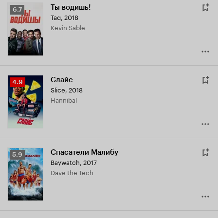
Ты водишь!
Рейтинг
6.7
Tag
,
2018
Кинопоиска
Kevin Sable
6.7
Слайс
Рейтинг
4.9
Slice
,
2018
Кинопоиска
Hannibal
4.9
Спасатели Малибу
Рейтинг
5.9
Baywatch
,
2017
Кинопоиска
Dave the Tech
5.9