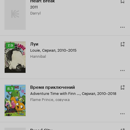
Heart Break
2011
Darryl
Луи
Рейтинг
7.9
Louie
,
Сериал, 2010–2015
Кинопоиска
Hannibal
7.9
Время приключений
Рейтинг
8.3
Adventure Time with Finn & Jake
,
Сериал, 2010–2018
Кинопоиска
Flame Prince, озвучка
8.3