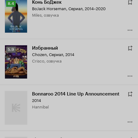
Конь БоДжек
Рейтинг
8.4
BoJack Horseman
,
Сериал, 2014–2020
Кинопоиска
Miles, озвучка
8.4
Избранный
Рейтинг
5.9
Chozen
,
Сериал, 2014
Кинопоиска
Crisco, озвучка
5.9
Bonnaroo 2014 Line Up Announcement
2014
Hannibal