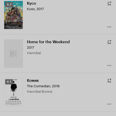
Кусо
Рейтинг
5.7
Kuso
,
2017
Кинопоиска
5.7
Home for the Weekend
2017
Hannibal
Комик
Рейтинг
6.1
The Comedian
,
2016
Кинопоиска
Hannibal Buress
6.1