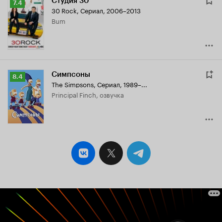
Студия 30
Рейтинг
7.4
30 Rock
,
Сериал, 2006–2013
Кинопоиска
Bum
7.4
Симпсоны
Рейтинг
8.4
The Simpsons
,
Сериал, 1989–...
Кинопоиска
Principal Finch, озвучка
8.4