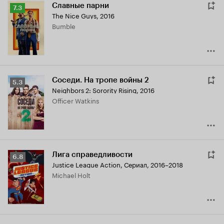
Славные парни
Рейтинг
7.3
The Nice Guys
,
2016
Кинопоиска
Bumble
7.3
Соседи. На тропе войны 2
Рейтинг
5.3
Neighbors 2: Sorority Rising
,
2016
Кинопоиска
Officer Watkins
5.3
Лига справедливости
Рейтинг
6.8
Justice League Action
,
Сериал, 2016–2018
Кинопоиска
Michael Holt
6.8