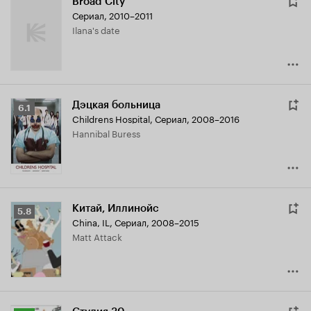
Broad City
Сериал, 2010–2011
Ilana's date
Дэцкая больница
Рейтинг
6.1
Childrens Hospital
,
Сериал, 2008–2016
Кинопоиска
Hannibal Buress
6.1
Китай, Иллинойс
Рейтинг
5.8
China, IL
,
Сериал, 2008–2015
Кинопоиска
Matt Attack
5.8