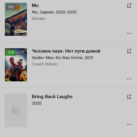
Мо
Рейтинг
7.0
Mo
,
Сериал, 2022–2025
Кинопоиска
Denato
7.0
Человек-паук: Нет пути домой
Рейтинг
7.9
Spider-Man: No Way Home
,
2021
Кинопоиска
Coach Wilson
7.9
Bring Back Laughs
2020