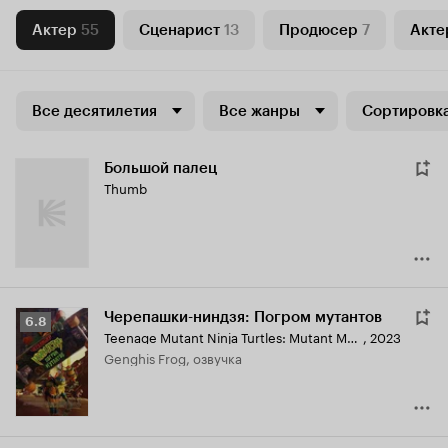
Актер
55
Сценарист
13
Продюсер
7
Акте
Все десятилетия
Все жанры
Сортировка
Большой палец
Thumb
Черепашки-ниндзя: Погром мутантов
Рейтинг
6.8
Teenage Mutant Ninja Turtles: Mutant Mayhem
,
2023
Кинопоиска
Genghis Frog, озвучка
6.8