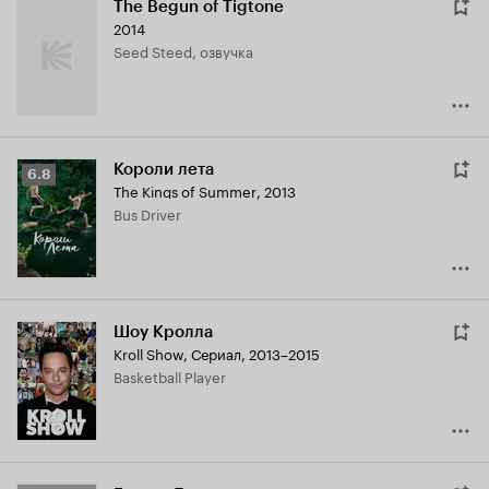
The Begun of Tigtone
2014
Seed Steed, озвучка
Короли лета
Рейтинг
6.8
The Kings of Summer
,
2013
Кинопоиска
Bus Driver
6.8
Шоу Кролла
Kroll Show
,
Сериал, 2013–2015
Basketball Player