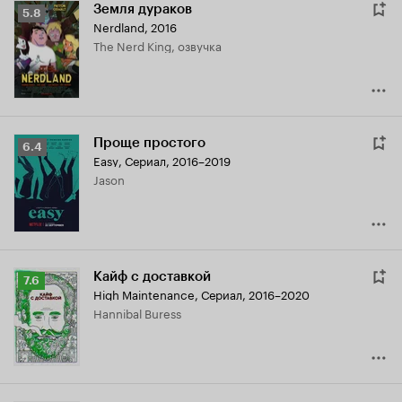
Земля дураков
Рейтинг
5.8
Nerdland
,
2016
Кинопоиска
The Nerd King, озвучка
5.8
Проще простого
Рейтинг
6.4
Easy
,
Сериал, 2016–2019
Кинопоиска
Jason
6.4
Кайф с доставкой
Рейтинг
7.6
High Maintenance
,
Сериал, 2016–2020
Кинопоиска
Hannibal Buress
7.6