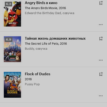
Angry Birds в кино
Рейтинг
6.3
The Angry Birds Movie
,
2016
Кинопоиска
Edward the Birthday Dad, озвучка
6.3
Тайная жизнь домашних животных
Рейтинг
6.9
The Secret Life of Pets
,
2016
Кинопоиска
Buddy, озвучка
6.9
Flock of Dudes
2016
Pussy Pop