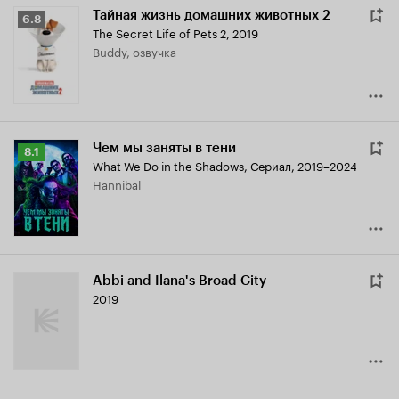
Тайная жизнь домашних животных 2
Рейтинг
6.8
The Secret Life of Pets 2
,
2019
Кинопоиска
Buddy, озвучка
6.8
Чем мы заняты в тени
Рейтинг
8.1
What We Do in the Shadows
,
Сериал, 2019–2024
Кинопоиска
Hannibal
8.1
Abbi and Ilana's Broad City
2019