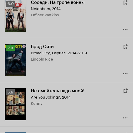
Соседи. На тропе войны
Рейтинг
6.0
Neighbors
,
2014
Кинопоиска
Officer Watkins
6.0
Брод Сити
Рейтинг
7.3
Broad City
,
Сериал, 2014–2019
Кинопоиска
Lincoln Rice
7.3
Не смейтесь надо мной!
Рейтинг
5.6
Are You Joking?
,
2014
Кинопоиска
Kenny
5.6