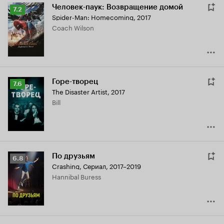
Человек-паук: Возвращение домой
Рейтинг
7.2
Spider-Man: Homecoming
,
2017
Кинопоиска
Coach Wilson
7.2
Горе-творец
Рейтинг
7.6
The Disaster Artist
,
2017
Кинопоиска
Bill
7.6
По друзьям
Рейтинг
6.8
Crashing
,
Сериал, 2017–2019
Кинопоиска
Hannibal Buress
6.8