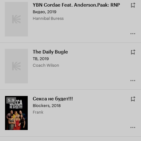
YBN Cordae Feat. Anderson.Paak: RNP
Видео, 2019
Hannibal Buress
The Daily Bugle
ТВ, 2019
Coach Wilson
Секса не будет!!!
Рейтинг
5.9
Blockers
,
2018
Кинопоиска
Frank
5.9