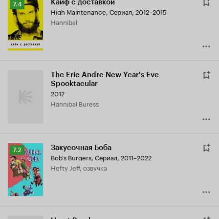
Кайф с доставкой
Рейтинг
7.4
High Maintenance
,
Сериал, 2012–2015
Кинопоиска
Hannibal
7.4
The Eric Andre New Year's Eve
Spooktacular
2012
Hannibal Buress
Закусочная Боба
Рейтинг
7.2
Bob's Burgers
,
Сериал, 2011–2022
Кинопоиска
Hefty Jeff, озвучка
7.2