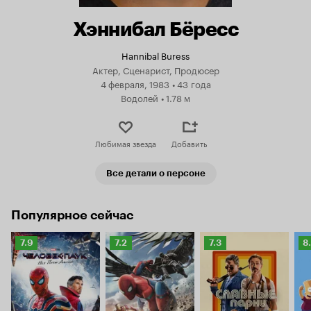
Хэннибал Бёресс
Hannibal Buress
Актер, Сценарист, Продюсер
4 февраля, 1983
•
43 года
Водолей
•
1.78 м
Любимая звезда
Добавить
Все детали о персоне
Популярное сейчас
Рейтинг
Рейтинг
Рейтинг
Р
7.9
7.2
7.3
8
Кинопоиска
Кинопоиска
Кинопоиска
К
7.9
7.2
7.3
8.