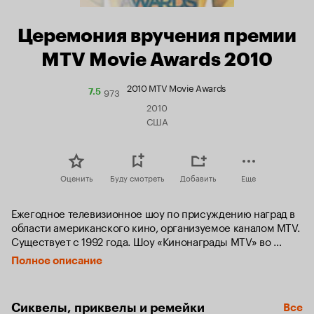
Церемония вручения премии
MTV Movie Awards 2010
2010 MTV Movie Awards
973
Рейтинг
7.5
Кинопоиска
2010
7.5
США
Оценить
Буду смотреть
Добавить
Еще
Ежегодное телевизионное шоу по присуждению наград в 
области американского кино, организуемое каналом MTV. 
Существует с 1992 года. Шоу «Кинонаграды MTV» во 
многом пародирует оскаровскую церемонию, в 
Полное описание
частности, снимаются специальные ролики-пародии на 
фильмы-номинанты. Неизменный атрибут шоу — живые 
выступления музыкантов. Победители в различных 
Сиквелы, приквелы и ремейки
Все
категориях определяются зрительским голосованием на 