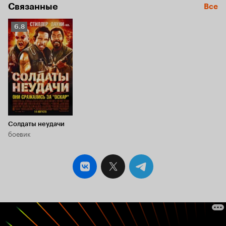
Связанные
Все
Рейтинг
6.8
Кинопоиска
6.8
Солдаты неудачи
боевик