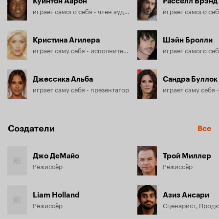
Куинтон Аарон
Расселл Брэнд
играет самого себя - член аудитории
Кристина Агилера
Шэйн Бролли
играет саму себя - исполнительница
Джессика Альба
Сандра Буллок
играет саму себя - презентатор
Создатели
Все
Джо ДеМайо
Трой Миллер
Режиссёр
Режиссёр
Liam Holland
Азиз Ансари
Режиссёр
Сценарист, Прод