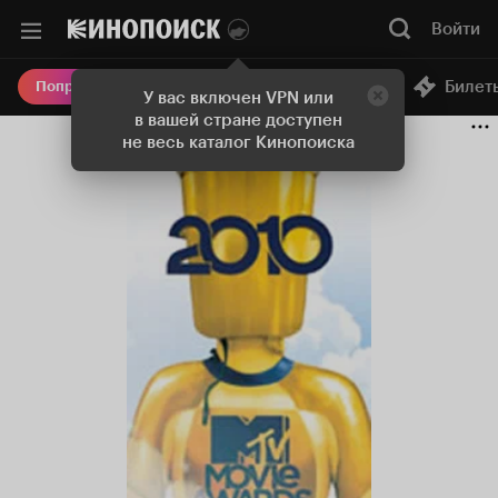
Войти
Онлайн-кинотеатр
Билет
Попробовать Плюс
У вас включен VPN или
в вашей стране доступен
не весь каталог Кинопоиска