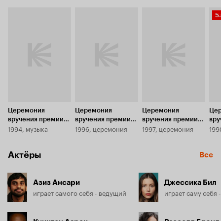
сайте MTV и существенно отражают киновкусы 
Р
американских тинэйджеров. Церемония вручения премии 
5
К
обставляется в юмористическом ключе. Нередко 
5.
вручаются шуточные премии. На сцене появляются 
персонажи из заявленных фильмов (Йода, Голлум) и 
произносят благодарственные речи, как актеры.
Церемония
Церемония
Церемония
Це
вручения премии
вручения премии
вручения премии
вру
1994, музыка
1996, церемония
1997, церемония
199
MTV Movie Awards
MTV Movie Awards
MTV Movie Awards
MTV
1994
1996
1997
199
Актёры
Все
Азиз Ансари
Джессика Бил
играет самого себя - ведущий
играет саму себя 