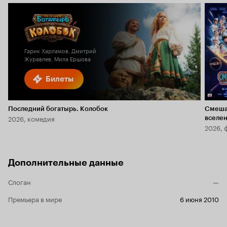
Гарик Харламов, Дмитрий
Журавлев, Мила Ершова
Билеты
Последний богатырь. Колобок
Смеша
2026, комедия
вселе
2026, 
Дополнительные данные
Слоган
—
Премьера в мире
6 июня 2010