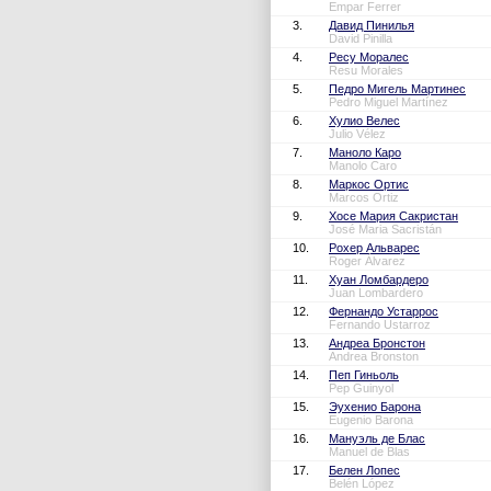
Empar Ferrer
3.
Давид Пинилья
David Pinilla
4.
Ресу Моралес
Resu Morales
5.
Педро Мигель Мартинес
Pedro Miguel Martínez
6.
Хулио Велес
Julio Vélez
7.
Маноло Каро
Manolo Caro
8.
Маркос Ортис
Marcos Ortiz
9.
Хосе Мария Сакристан
José Maria Sacristán
10.
Рохер Альварес
Roger Álvarez
11.
Хуан Ломбардеро
Juan Lombardero
12.
Фернандо Устаррос
Fernando Ustarroz
13.
Андреа Бронстон
Andrea Bronston
14.
Пеп Гиньоль
Pep Guinyol
15.
Эухенио Барона
Eugenio Barona
16.
Мануэль де Блас
Manuel de Blas
17.
Белен Лопес
Belén López