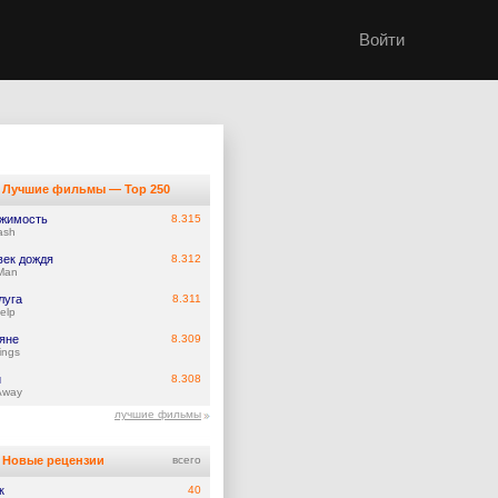
Войти
Лучшие фильмы — Top 250
жимость
8.315
ash
век дождя
8.312
Man
луга
8.311
elp
яне
8.309
ings
й
8.308
Away
лучшие фильмы
Новые рецензии
всего
к
40