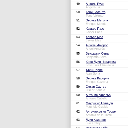
49.
Анхель Руис
Ángel Ruiz
50.
Тони Валенто
Tony Valento
51.
Энрике Метола
Enrique Metola
52.
Хавьер Паэс
Javier Páez
53.
Хавьер Мас
Javier Mas
54.
Анхель Аморос
Ángel Amorós
55.
Бенхамин Сева
Benjamín Seva
56.
Хосе Луис Чаварриа
José Luis Chavarría
57.
Атен Сория
Aten Soria
58.
Энрике Касорла
Enrique Cazorla
59.
Оскар Саутуа
Óscar Zautua
60.
Антонио Кабельо
Antonio Cabello
61.
Маурисио Гвальда
Mauricio Gualda
62.
Антонио де ла Торре
Antonio de la Torre
63.
Луис Кальехо
Luis Callejo