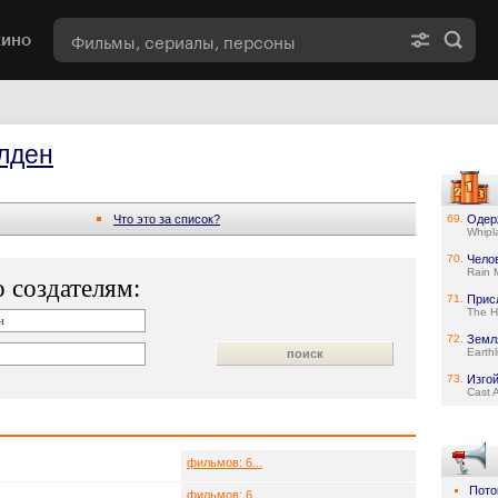
кино
лден
Что это за список?
69.
Одер
Whipl
70.
Чело
Rain 
 создателям:
71.
Прис
The H
72.
Земл
Earthl
73.
Изго
Cast 
фильмов: 6...
Пото
фильмов: 6...