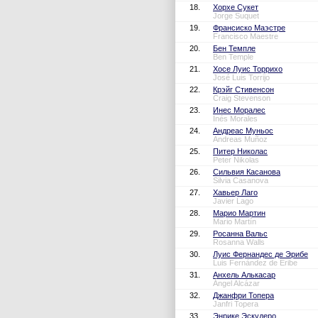
18.
Хорхе Сукет
Jorge Suquet
19.
Франсиско Маэстре
Francisco Maestre
20.
Бен Темпле
Ben Temple
21.
Хосе Луис Торрихо
José Luis Torrijo
22.
Крэйг Стивенсон
Craig Stevenson
23.
Инес Моралес
Inés Morales
24.
Андреас Муньос
Andreas Muñoz
25.
Питер Николас
Peter Nikolas
26.
Сильвия Касанова
Silvia Casanova
27.
Хавьер Лаго
Javier Lago
28.
Марио Мартин
Mario Martín
29.
Росанна Вальс
Rosanna Walls
30.
Луис Фернандес де Эрибе
Luis Fernández de Eribe
31.
Анхель Алькасар
Ángel Alcázar
32.
Джанфри Топера
Janfri Topera
33.
Энрике Эскудеро