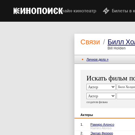
Онлайн-кинотеатр
Билеты в 
Связи
/
Билл Хо
Bill Holden
Личное дело »
Искать фильм по
создатели фильма
Актеры
1.
Рамиро Алонсо
Ramiro Alonso
2.
Эмпар Феррер