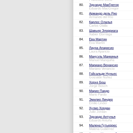
80.
Эдуардо МакГрегор
Eduardo MacGregor
81.
Армандо дель Рио
Armando del Río
82.
Карлос Олалья
Carlos Olalla
83.
Шавьер Элорриага
Xabier Elorriaga
84.
Ева Мартин
Eva Martín
85.
Лаура Апарисио
Laura Aparicio
86.
Мануэль Манкинья
Manuel Manquiña
87.
Мариано Венансио
Mariano Venancio
88.
Гойсальде Нуньес
Goizalde Núñez
89.
Хорхе Бош
Jorge Bosch
90.
Марио Пардо
Mario Pardo
91.
Эмилио Линдер
Emilio Linder
92.
Хулио Хордан
Julio Jordán
93.
Эдуардо Антунья
Eduardo Antuña
94.
Малена Гутьеррес
Malena Gutiérrez