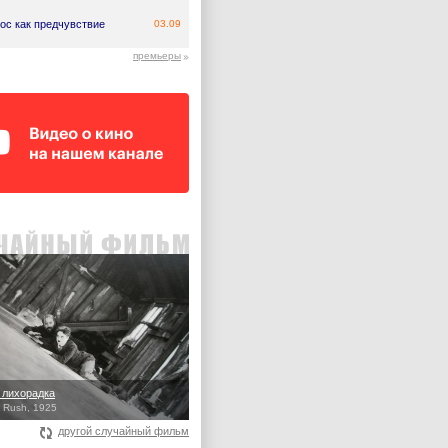
ос как предчувствие
03.09
премьеры
 лихорадка
 Rush, 1925
другой случайный фильм