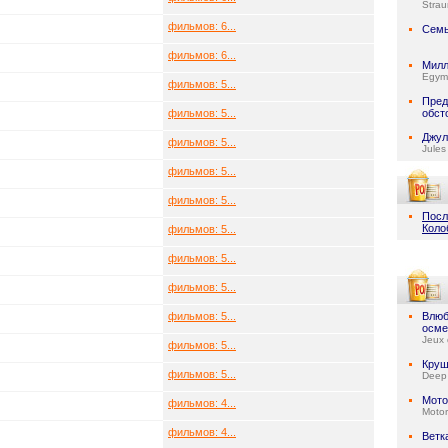
Stra
фильмов: 6...
Семь
фильмов: 6...
Милл
Egymi
фильмов: 5...
Пред
фильмов: 5...
обст
Джул
фильмов: 5...
Jules
фильмов: 5...
фильмов: 5...
Посл
Коло
фильмов: 5...
фильмов: 5...
фильмов: 5...
фильмов: 5...
Влюб
осме
Jeux 
фильмов: 5...
Круш
фильмов: 5...
Deep
Мото
фильмов: 4...
Motor
фильмов: 4...
Ветк