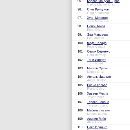
95.
Карлос Мануэль Диас
Carlos Manuel Díaz
96.
Олег Крикунов
Oleg Kricunova
97.
Хуан Месегер
Juan Meseguer
98.
Пепо Олива
Pepo Oliva
99.
Эва Марсьель
Eva Marciel
100.
Феде Селада
Fede Celada
101.
Селия Бермехо
Celia Bermejo
102.
Тони Исберт
Tony Isbert
103.
Мигель Ортис
Miguel Ortiz
104.
Анхель Идальго
Ángel Hidalgo
105.
Росио Кальво
Rocío Calvo
106.
Хавьер Мехиа
Javier Mejía
107.
Тереса Лосано
Teresa Lozano
108.
Мабель Лосано
Mabel Lozano
109.
Алисия Лобо
Alicia Lobo
110.
Пако Идальго