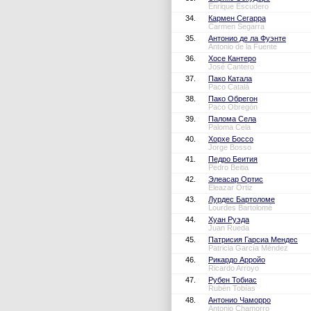
Enrique Escudero
34.
Кармен Сегарра
Carmen Segarra
35.
Антонио де ла Фуэнте
Antonio de la Fuente
36.
Хосе Кантеро
José Cantero
37.
Пако Катала
Paco Catalá
38.
Пако Обрегон
Paco Obregón
39.
Палома Села
Paloma Cela
40.
Хорхе Боссо
Jorge Bosso
41.
Педро Беития
Pedro Beitia
42.
Элеасар Ортис
Eleazar Ortiz
43.
Лурдес Бартоломе
Lourdes Bartolomé
44.
Хуан Руэда
Juan Rueda
45.
Патрисия Гарсиа Мендес
Patricia García Méndez
46.
Рикардо Арройо
Ricardo Arroyo
47.
Рубен Тобиас
Rubén Tobías
48.
Антонио Чаморро
Antonio Chamorro