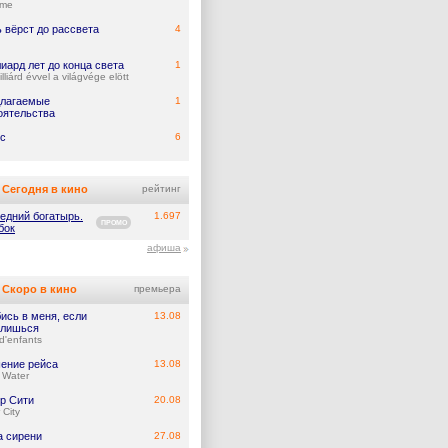
ume
 вёрст до рассвета
4
иард лет до конца света
1
lliárd évvel a világvége elött
лагаемые
1
оятельства
с
6
Сегодня в кино
рейтинг
едний богатырь.
1.697
ПРОМО
бок
афиша
Скоро в кино
премьера
ись в меня, если
13.08
лишься
d'enfants
ение рейса
13.08
 Water
р Сити
20.08
 City
а сирени
27.08