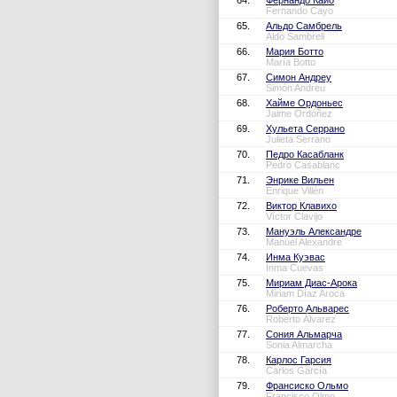
64.
Фернандо Кайо
Fernando Cayo
65.
Альдо Самбрель
Aldo Sambrell
66.
Мария Ботто
María Botto
67.
Симон Андреу
Simón Andreu
68.
Хайме Ордоньес
Jaime Ordóñez
69.
Хульета Серрано
Julieta Serrano
70.
Педро Касабланк
Pedro Casablanc
71.
Энрике Вильен
Enrique Villén
72.
Виктор Клавихо
Víctor Clavijo
73.
Мануэль Александре
Manuel Alexandre
74.
Инма Куэвас
Inma Cuevas
75.
Мириам Диас-Арока
Miriam Díaz Aroca
76.
Роберто Альварес
Roberto Álvarez
77.
Сония Альмарча
Sonia Almarcha
78.
Карлос Гарсия
Carlos García
79.
Франсиско Ольмо
Francisco Olmo