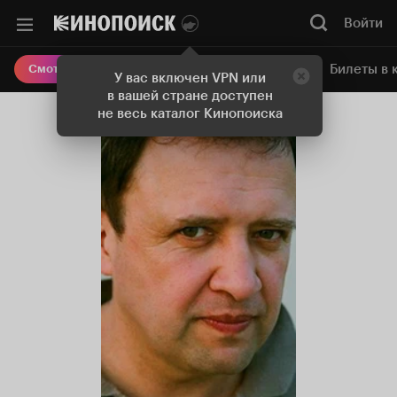
Войти
Онлайн-кинотеатр
Билеты в 
Смотреть кино
У вас включен VPN или
в вашей стране доступен
не весь каталог Кинопоиска