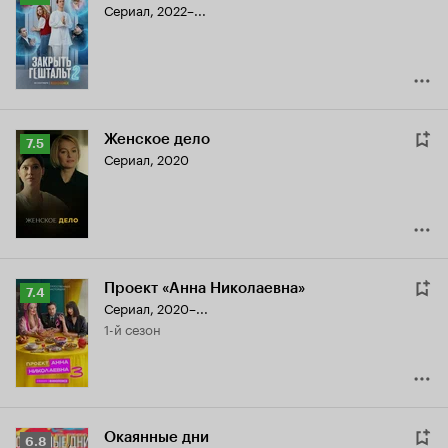
Сериал, 2022–...
Кинопоиска
7.6
Женское дело
Рейтинг
7.5
Сериал, 2020
Кинопоиска
7.5
Проект «Анна Николаевна»
Рейтинг
7.4
Сериал, 2020–...
Кинопоиска
1-й сезон
7.4
Окаянные дни
Рейтинг
6.8