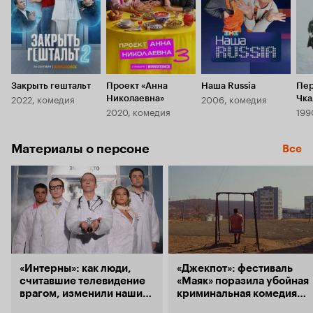
Закрыть гештальт
Проект «Анна
Наша Russia
Пер
2022, комедия
2006, комедия
Николаевна»
Чка
2020, комедия
Сев
Материалы о персоне
Все
«Интерны»: как люди,
«Джекпот»: фестиваль
считавшие телевидение
«Маяк» поразила убойная
врагом, изменили наши
криминальная комедия
представления
от режиссера «Витьки