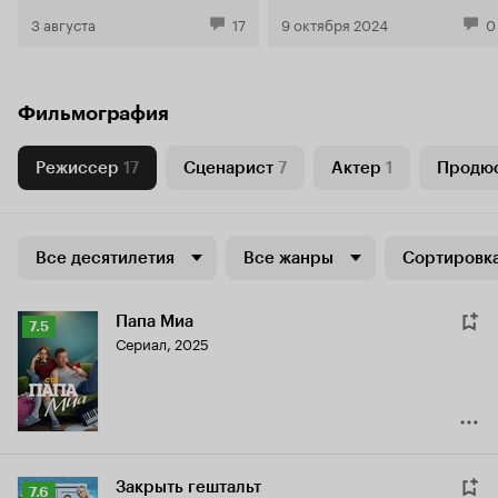
о ситкомах
Чеснока»
3 августа
17
9 октября 2024
0
Фильмография
Режиссер
17
Сценарист
7
Актер
1
Продю
Все десятилетия
Все жанры
Сортировка
Папа Миа
Рейтинг
7.5
Сериал, 2025
Кинопоиска
7.5
Закрыть гештальт
Рейтинг
7.6