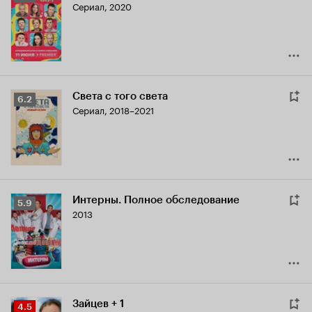
Сериал, 2020
Кинопоиска
6.8
Света с того света
Рейтинг
6.2
Сериал, 2018–2021
Кинопоиска
6.2
Интерны. Полное обследование
Рейтинг
5.9
2013
Кинопоиска
5.9
Зайцев + 1
Рейтинг
4.5