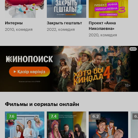
Интерны
Закрыть гештальт
Проект «Анна
2010, комедия
2022, комедия
Николаевна»
2020, комедия
Фильмы и сериалы онлайн
Рейтинг
Рейтинг
Рейтинг
Р
7.6
7.4
6.2
6
Кинопоиска
Кинопоиска
Кинопоиска
К
7.6
7.4
6.2
6.