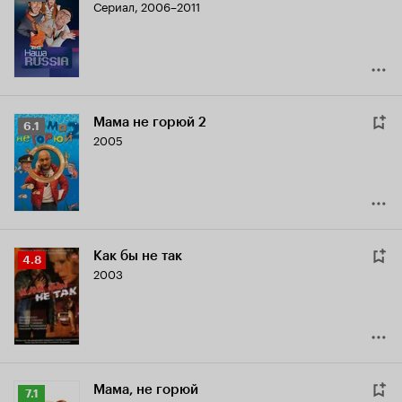
Сериал, 2006–2011
Кинопоиска
6.2
Мама не горюй 2
Рейтинг
6.1
2005
Кинопоиска
6.1
Как бы не так
Рейтинг
4.8
2003
Кинопоиска
4.8
Мама, не горюй
Рейтинг
7.1