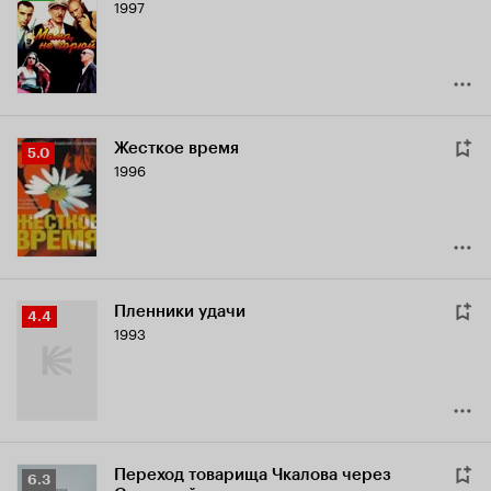
1997
Кинопоиска
7.1
Жесткое время
Рейтинг
5.0
1996
Кинопоиска
5.0
Пленники удачи
Рейтинг
4.4
1993
Кинопоиска
4.4
Переход товарища Чкалова через
Рейтинг
6.3