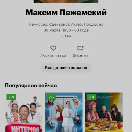
Максим Пежемский
Режиссер, Сценарист, Актер, Продюсер
30 марта, 1963
•
63 года
Овен
Любимая звезда
Добавить
Все детали о персоне
Популярное сейчас
Рейтинг
Рейтинг
Рейтинг
7.4
7.6
7.4
Кинопоиска
Кинопоиска
Кинопоиска
7.4
7.6
7.4