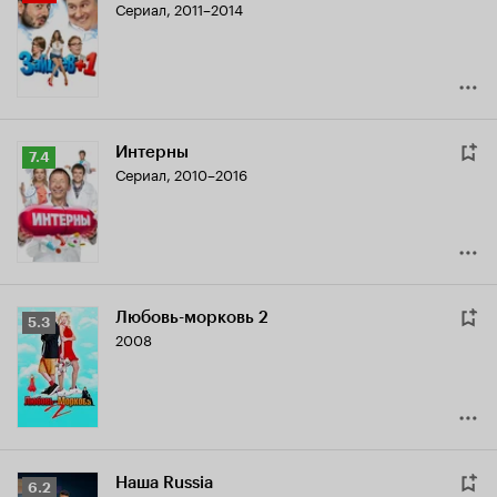
Сериал, 2011–2014
Кинопоиска
4.5
Интерны
Рейтинг
7.4
Сериал, 2010–2016
Кинопоиска
7.4
Любовь-морковь 2
Рейтинг
5.3
2008
Кинопоиска
5.3
Наша Russia
Рейтинг
6.2