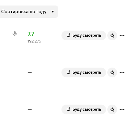
Сортировка по году
Рейтинг
192
7.7
Буду смотреть
192 275
Кинопоиска
275
7.7
оценок
—
Буду смотреть
—
Буду смотреть