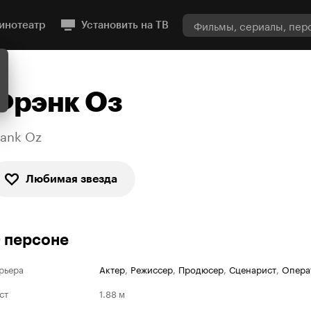
инотеатр
Установить на ТВ
Фрэнк Оз
rank Oz
Любимая звезда
 персоне
рьера
Актер
,
Режиссер
,
Продюсер
,
Сценарист
,
Опера
ст
1.88 м