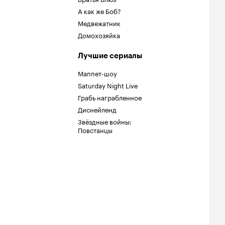
А как же Боб?
Медвежатник
Домохозяйка
Лучшие сериалы
Маппет-шоу
Saturday Night Live
Грабь награбленное
Диснейленд
Звёздные войны:
Повстанцы