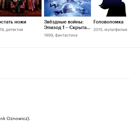
стать ножи
Звёздные войны:
Головоломка
Эпизод 1 – Скрытая
19, детектив
2015, мультфильм
угроза
1999, фантастика
ank Oznowicz).