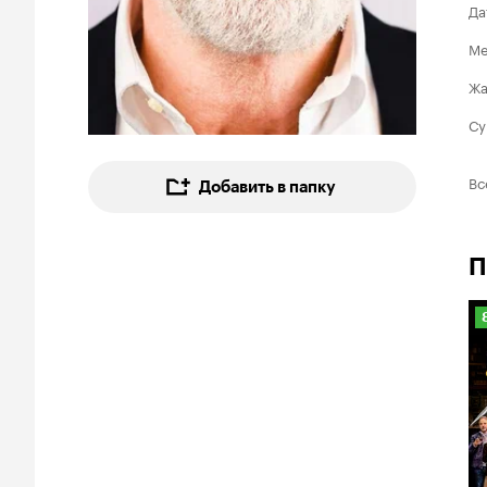
Да
Ме
Ж
Су
Вс
Добавить в папку
П
8