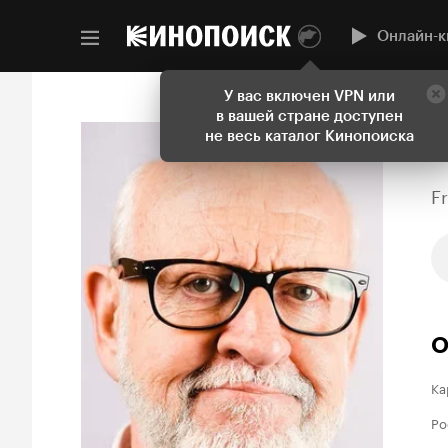
Онлайн-к
У вас включен VPN или
в вашей стране доступен
не весь каталог Кинопоиска
F
О
Ка
Ро