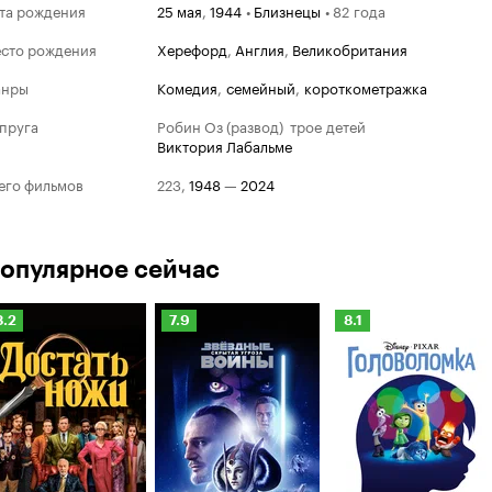
та рождения
25 мая
,
1944
•
Близнецы
•
82 года
сто рождения
Херефорд
,
Англия
,
Великобритания
анры
комедия
,
семейный
,
короткометражка
пруга
Робин Оз (развод)
трое детей
Виктория Лабальме
его фильмов
223
,
1948
—
2024
опулярное сейчас
Рейтинг
Рейтинг
Рейтинг
8.2
7.9
8.1
Кинопоиска
Кинопоиска
Кинопоиска
.2
7.9
8.1