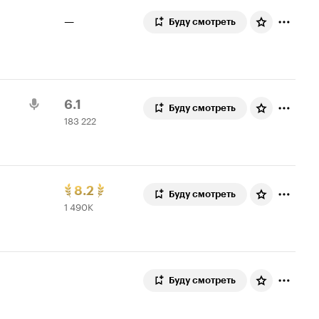
—
Буду смотреть
Рейтинг
183
6.1
Буду смотреть
183 222
Кинопоиска
222
6.1
оценки
Рейтинг
1
8.2
Буду смотреть
1 490K
Кинопоиска
490
8.2.
299
топ
оценок
250
Буду смотреть