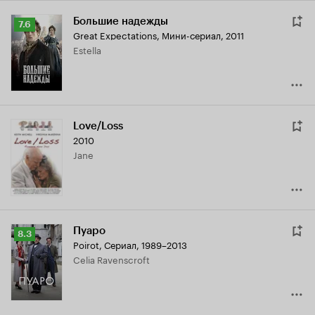
Большие надежды
Рейтинг
7.6
Great Expectations
,
Мини-сериал, 2011
Кинопоиска
Estella
7.6
Love/Loss
2010
Jane
Пуаро
Рейтинг
8.3
Poirot
,
Сериал, 1989–2013
Кинопоиска
Celia Ravenscroft
8.3