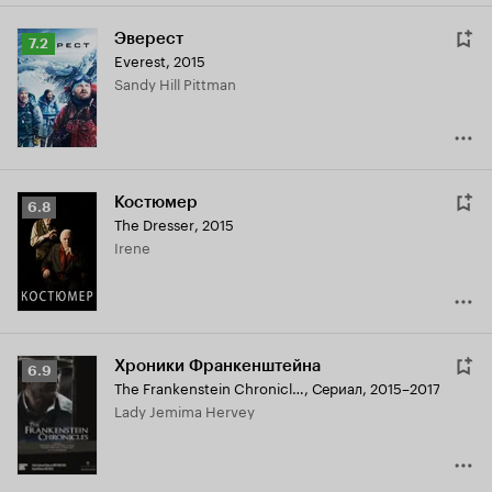
Эверест
Рейтинг
7.2
Everest
,
2015
Кинопоиска
Sandy Hill Pittman
7.2
Костюмер
Рейтинг
6.8
The Dresser
,
2015
Кинопоиска
Irene
6.8
Хроники Франкенштейна
Рейтинг
6.9
The Frankenstein Chronicles
,
Сериал, 2015–2017
Кинопоиска
Lady Jemima Hervey
6.9