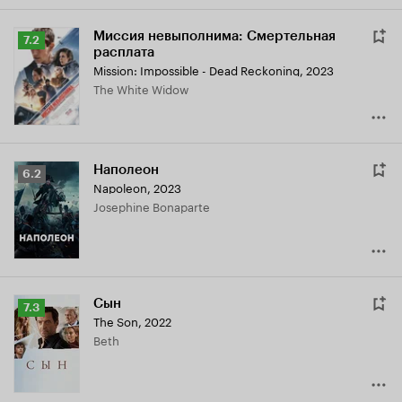
Миссия невыполнима: Смертельная
Рейтинг
7.2
расплата
Кинопоиска
Mission: Impossible - Dead Reckoning
,
2023
7.2
The White Widow
Наполеон
Рейтинг
6.2
Napoleon
,
2023
Кинопоиска
Josephine Bonaparte
6.2
Сын
Рейтинг
7.3
The Son
,
2022
Кинопоиска
Beth
7.3