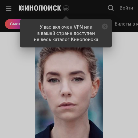
Войти
Онлайн-кинотеатр
Билеты в 
Смотреть кино
У вас включен VPN или
в вашей стране доступен
не весь каталог Кинопоиска