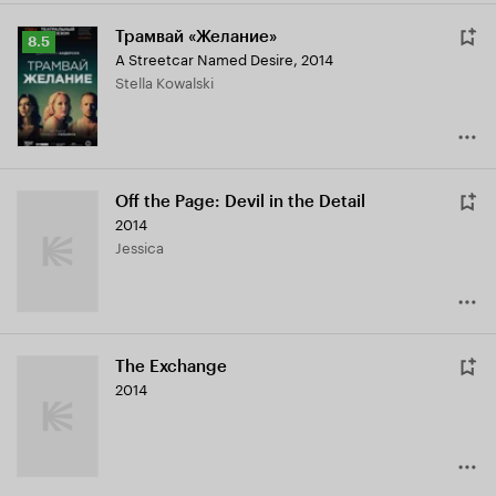
Трамвай «Желание»
Рейтинг
8.5
A Streetcar Named Desire
,
2014
Кинопоиска
Stella Kowalski
8.5
Off the Page: Devil in the Detail
2014
Jessica
The Exchange
2014