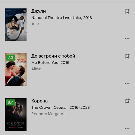
Джули
National Theatre Live: Julie
,
2018
Julie
До встречи с тобой
Рейтинг
7.3
Me Before You
,
2016
Кинопоиска
Alicia
7.3
Корона
Рейтинг
8.4
The Crown
,
Сериал, 2016–2023
Кинопоиска
Princess Margaret
8.4