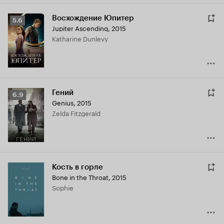
Восхождение Юпитер
Рейтинг
5.6
Jupiter Ascending
,
2015
Кинопоиска
Katharine Dunlevy
5.6
Гений
Рейтинг
6.9
Genius
,
2015
Кинопоиска
Zelda Fitzgerald
6.9
Кость в горле
Bone in the Throat
,
2015
Sophie