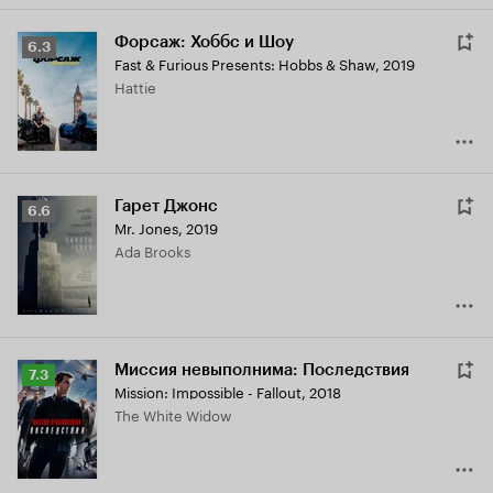
Форсаж: Хоббс и Шоу
Рейтинг
6.3
Fast & Furious Presents: Hobbs & Shaw
,
2019
Кинопоиска
Hattie
6.3
Гарет Джонс
Рейтинг
6.6
Mr. Jones
,
2019
Кинопоиска
Ada Brooks
6.6
Миссия невыполнима: Последствия
Рейтинг
7.3
Mission: Impossible - Fallout
,
2018
Кинопоиска
The White Widow
7.3