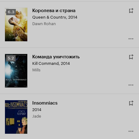
Королева и страна
Рейтинг
6.3
Queen & Country
,
2014
Кинопоиска
Dawn Rohan
6.3
Команда уничтожить
Рейтинг
5.2
Kill Command
,
2014
Кинопоиска
Mills
5.2
Insomniacs
2014
Jade