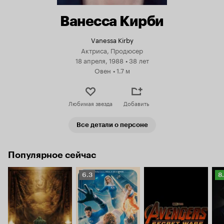
Ванесса Кирби
Vanessa Kirby
Актриса, Продюсер
18 апреля, 1988
•
38 лет
Овен
•
1.7 м
Любимая звезда
Добавить
Все детали о персоне
Популярное сейчас
Рейтинг
Р
6.3
8
Кинопоиска
К
6.3
8.