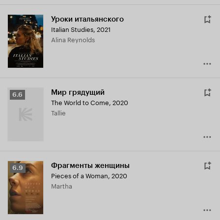
Уроки итальянского
Italian Studies
,
2021
Alina Reynolds
Мир грядущий
Рейтинг
6.6
The World to Come
,
2020
Кинопоиска
Tallie
6.6
Фрагменты женщины
Рейтинг
6.9
Pieces of a Woman
,
2020
Кинопоиска
Martha
6.9