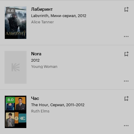
Лабиринт
Рейтинг
6.6
Labyrinth
,
Мини-сериал, 2012
Кинопоиска
Alice Tanner
6.6
Nora
2012
Young Woman
Час
Рейтинг
8.0
The Hour
,
Сериал, 2011–2012
Кинопоиска
Ruth Elms
8.0