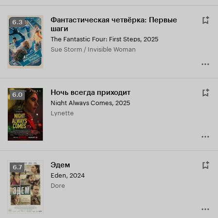
Фантастическая четвёрка: Первые
Рейтинг
6.3
шаги
Кинопоиска
The Fantastic Four: First Steps
,
2025
6.3
Sue Storm / Invisible Woman
Ночь всегда приходит
Рейтинг
6.0
Night Always Comes
,
2025
Кинопоиска
Lynette
6.0
Эдем
Рейтинг
6.7
Eden
,
2024
Кинопоиска
Dore
6.7