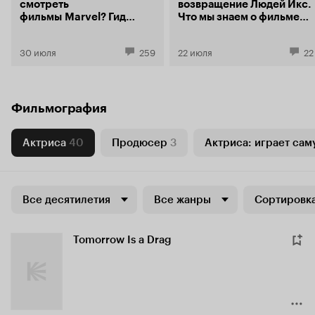
смотреть
возвращение Людей Икс.
фильмы Marvel? Гид
Что мы знаем о фильме
по главной
«Мстители: Доктор Дум»
супергеройской
30 июля
259
22 июля
22
франшизе
современности
Фильмография
Актриса
40
Продюсер
3
Актриса: играет сам
Все десятилетия
Все жанры
Сортировка
Tomorrow Is a Drag