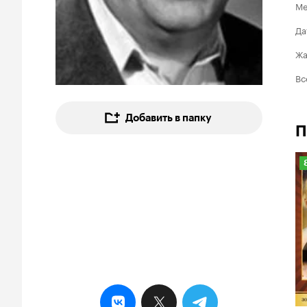
Ме
Да
Ж
Вс
Добавить в папку
П
8