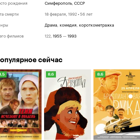
сто рождения
Симферополь
,
СССР
та смерти
18 февраля, 1992 • 56 лет
анры
драма
,
комедия
,
короткометражка
его фильмов
122
,
1955
—
1993
опулярное сейчас
Рейтинг
Рейтинг
Рейтинг
8.5
8.6
8.6
Кинопоиска
Кинопоиска
Кинопоиска
.5
8.6
8.6