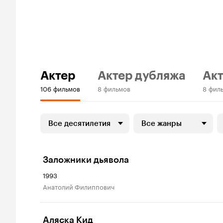
Актер
Актер дубляжа
Акт
106 фильмов
8 фильмов
8 фил
Все десятилетия
Все жанры
Заложники дьявола
1993
Анатолий Филиппович
Аляска Кид