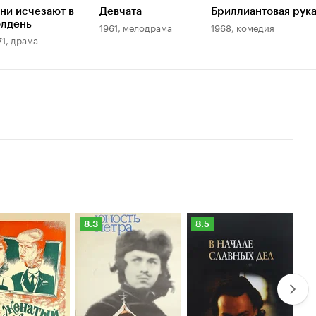
ни исчезают в
Девчата
Бриллиантовая рук
олдень
1961, мелодрама
1968, комедия
71, драма
нг
Рейтинг
Рейтинг
Ре
8.3
8.5
8
оиска
Кинопоиска
Кинопоиска
К
8.3
8.5
8.