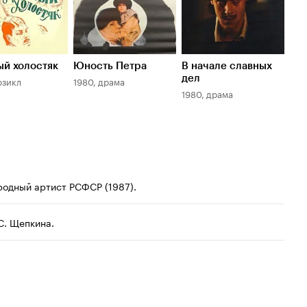
й холостяк
Юность Петра
В начале славных
Су
дел
юзикл
1980, драма
197
1980, драма
родный артист РСФСР (1987).
С. Щепкина.