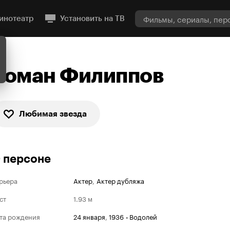
инотеатр
Установить на ТВ
Роман Филиппов
Любимая звезда
 персоне
рьера
Актер
,
Актер дубляжа
ст
1.93 м
та рождения
24 января
,
1936
•
Водолей