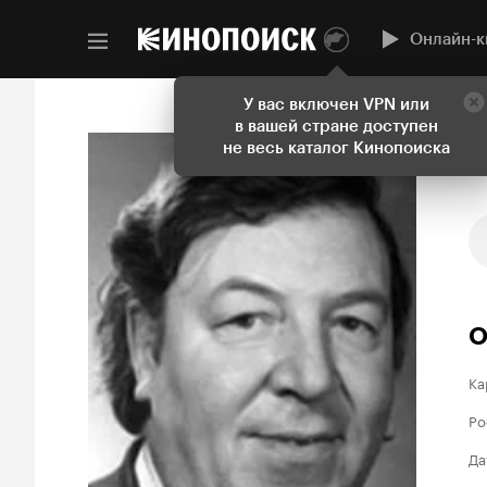
Онлайн-к
У вас включен VPN или
в вашей стране доступен
не весь каталог Кинопоиска
О
Ка
Ро
Да