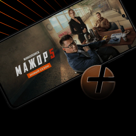
получение массы международных
фестивальных призов – это чуть ли не триумф.
Красота и неповторимость этой раритетной и
утонувшей ныне в забвении ленты заключается
в её первопроходческой миссии, успешном
воплощении смелого, изящного и радующего
глаз эксперимента. Поэтому рекомендую
«Охоту» к обязательному просмотру
любителям экстраординарных находок в
искусстве кино, коллекционерам антиквариата
киноиндустрии и всем тем, кому осточертела
зашоренность и одинаковость изделий
современного штамповочного цеха «великих
иллюзий». Приятных грёз.