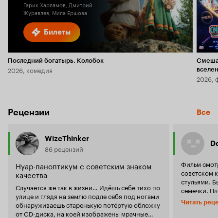
Гарик Харламов, Дмитрий
Журавлев, Мила Ершова
Билеты
Последний богатырь. Колобок
Смеша
2026, комедия
вселе
2026, 
Рецензии
Все
WizeThinker
D
86 рецензий
Фильм смотр
Нуар-паноптикум с советским знаком
советском 
качества
стульями. Б
Случается же так в жизни… Идёшь себе тихо по
семечки. Пл
улице и глядя на землю подле себя под ногами
растянутый,
Читать рец
обнаруживаешь старенькую потёртую обложку
в нем гипно
от CD-диска, на коей изображены мрачные
болезненное