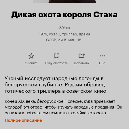
Дикая охота короля Стаха
8K
Рейтинг
6.9
Кинопоиска
1979, ужасы, триллер, драма
6.9
СССР, 2 ч 19 мин, 18+
Оценить
Буду смотреть
Добавить
Еще
Ученый исследует народные легенды в 
белорусской глубинке. Редкий образец 
готического триллера в советском кино
Конец XIX века, белорусское Полесье, куда приезжает 
молодой этнограф, чтобы изучать народные предания. Он 
селится в небольшом поместье, хозяйка которого – 
последняя представительница старинного дворянского 
Полное описание
рода – рассказывает страшную историю о короле Стахе, 