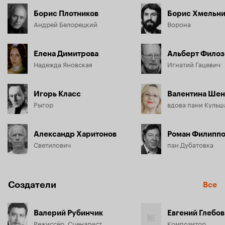
Борис Плотников
Борис Хмельн
Андрей Белорецкий
Ворона
Елена Димитрова
Альберт Филоз
Надежда Яновская
Игнатий Гацевич
Игорь Класс
Валентина Шен
Рыгор
вдова пани Кульш
Александр Харитонов
Роман Филипп
Светилович
пан Дубатовка
Создатели
Все
Валерий Рубинчик
Евгений Глебов
Режиссёр, Сценарист
Композитор