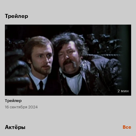
время от времени учиняющем дикую охоту на старинный 
род.
Трейлер
2 мин
Длительность 2 мин
Трейлер
16 сентября 2024
Актёры
Все