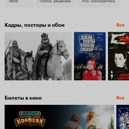
6.9
IMDb
Полож. рецензии
Рос. кинокритики
Кадры, постеры и обои
Все
Билеты в кино
Все