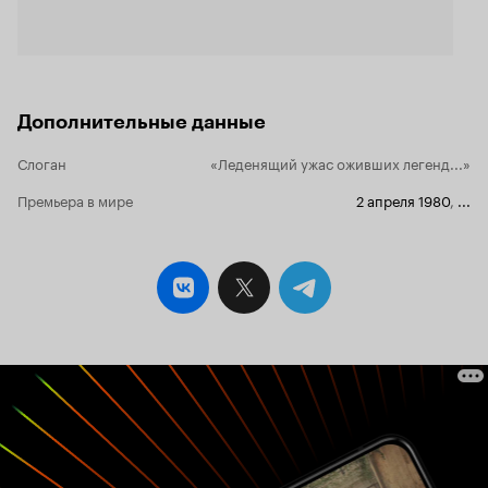
пластичную и гибкую череду развития
киноистории. Вдвойне приятно удивляет, что
актёры играют столь психологично и
натурально, сколь этого требует та жуткая,
нагнетающая трепет обстановка, в которой
оказались их герои. Мастерство оператора, с
Дополнительные данные
неподдельным любованием смакующего
живописные ландшафты, старинные
Слоган
«Леденящий ужас оживших легенд...»
архитектурные строения, малейшие
мимические изменения на лицах персонажей,
Премьера в мире
2 апреля 1980
,
...
достойно отдельной похвалы и восторженных
восклицаний. А ряд фрагментов вызывает
чувство, как будто, господин Тим Бёртон
проникся к советской кино-неожиданности
искренним почтением и не смог отказать себе
в удовольствии творчески перевоплотить
некоторые моменты в саге «Сонная лощина».
Хочу в то же время сделать упор на то, что не
стоит копошиться в поисках высших смыслов и
философских идей, динамичного содержания
или тем более экшна. Не меряйте эту
уникальную ленту сегодняшними мерками.
Создание мистического триллера с
элементами ужаса в СССР – уже маленькая
победа. А выход на мировой уровень и