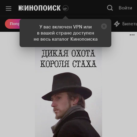
Войти
Онлайн-кинотеатр
Билет
Попробовать Плюс
У вас включен VPN или
в вашей стране доступен
не весь каталог Кинопоиска