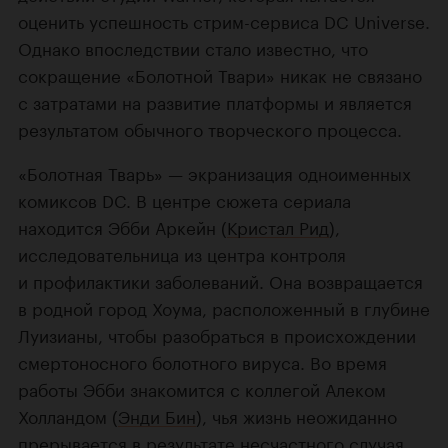
оценить успешность стрим-сервиса DC Universe.
Однако впоследствии стало известно, что
сокращение «Болотной Твари» никак не связано
с затратами на развитие платформы и является
результатом обычного творческого процесса.
«Болотная Тварь» — экранизация одноименных
комиксов DC. В центре сюжета сериала
находится Эбби Аркейн (
Кристал Рид
),
исследовательница из центра контроля
и профилактики заболеваний. Она возвращается
в родной город Хоума, расположенный в глубине
Луизианы, чтобы разобраться в происхождении
смертоносного болотного вируса. Во время
работы Эбби знакомится с коллегой Алеком
Холландом (
Энди Бин
), чья жизнь неожиданно
прерывается в результате несчастного случая.