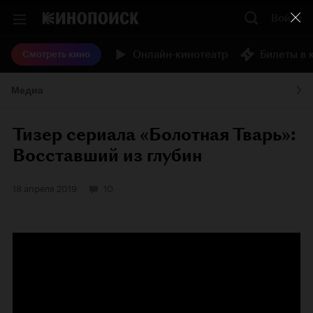
Войти
Онлайн-кинотеатр
Билеты в 
Смотреть кино
Медиа
Тизер сериала «Болотная Тварь»:
Восставший из глубин
18 апреля 2019
10