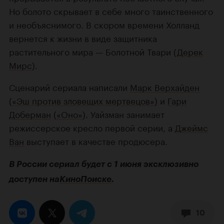
Но болото скрывает в себе много таинственного
и необъяснимого. В скором времени Холланд
вернется к жизни в виде защитника
растительного мира — Болотной Твари (
Дерек
Мирс
).
Сценарий сериала написали
Марк Верхайден
(
«Эш против зловещих мертвецов»
) и
Гари
Доберман
(
«Оно»
). Уайзман занимает
режиссерское кресло первой серии, а
Джеймс
Ван
выступает в качестве продюсера.
В России сериал будет с 1 июня эксклюзивно
доступен на
КиноПоиске
.
10