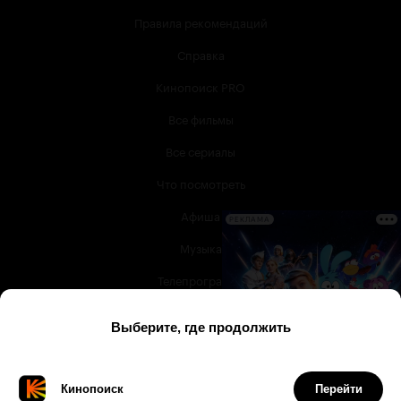
Правила рекомендаций
Справка
Кинопоиск PRO
Все фильмы
Все сериалы
Что посмотреть
Афиша
РЕКЛАМА
Музыка
Телепрограмма
Книги
Служба поддержки
© 2003 —
2026
,
Кинопоиск
18
+