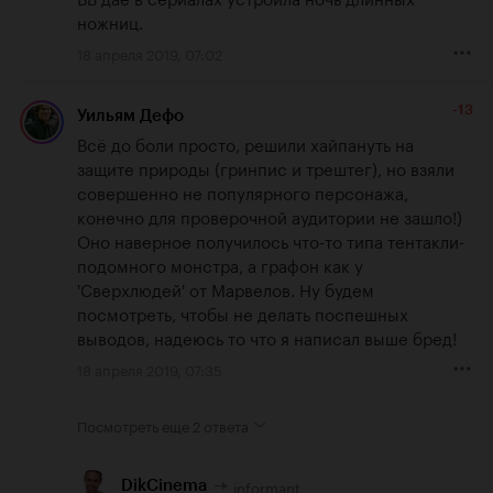
ножниц.
18 апреля 2019, 07:02
-13
Уильям Дефо
Всё до боли просто, решили хайпануть на 
защите природы (гринпис и трештег), но взяли 
совершенно не популярного персонажа, 
конечно для проверочной аудитории не зашло!) 
Оно наверное получилось что-то типа тентакли-
подомного монстра, а графон как у 
'Сверхлюдей' от Марвелов. Ну будем 
посмотреть, чтобы не делать поспешных 
выводов, надеюсь то что я написал выше бред!
18 апреля 2019, 07:35
Посмотреть еще
2 ответа
informant
DikCinema