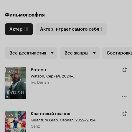
Фильмография
Актер
18
Актер: играет самого себя
1
Все десятилетия
Все жанры
Сортировка
Ватсон
Рейтинг
6.3
Watson
,
Сериал, 2024–...
Кинопоиска
Ivo Derian
6.3
Квантовый скачок
Рейтинг
6.2
Quantum Leap
,
Сериал, 2022–2024
Кинопоиска
Ganz
6.2