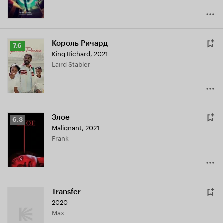
Король Ричард
Рейтинг
7.6
King Richard
,
2021
Кинопоиска
Laird Stabler
7.6
Злое
Рейтинг
6.3
Malignant
,
2021
Кинопоиска
Frank
6.3
Transfer
2020
Max