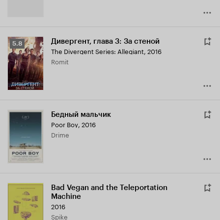
Дивергент, глава 3: За стеной
Рейтинг
5.8
The Divergent Series: Allegiant
,
2016
Кинопоиска
Romit
5.8
Бедный мальчик
Poor Boy
,
2016
Drime
Bad Vegan and the Teleportation
Machine
2016
Spike