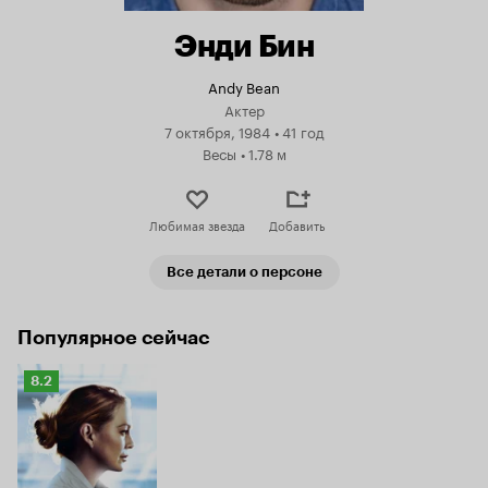
Энди Бин
Andy Bean
Актер
7 октября, 1984
•
41 год
Весы
•
1.78 м
Любимая звезда
Добавить
Все детали о персоне
Популярное сейчас
Рейтинг
8.2
Кинопоиска
8.2