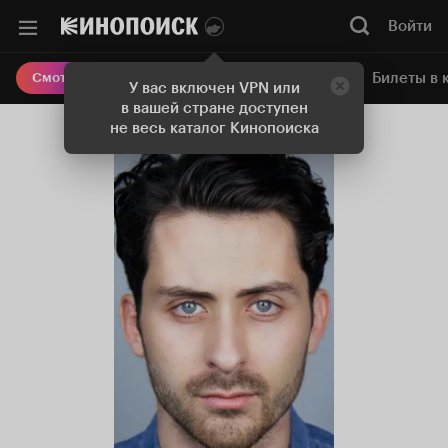
Войти
Онлайн-кинотеатр
Билеты в 
Смотреть кино
У вас включен VPN или
в вашей стране доступен
не весь каталог Кинопоиска