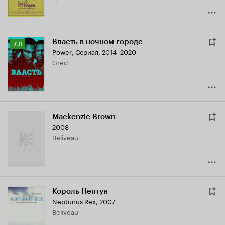
Власть в ночном городе
Рейтинг
7.8
Power
,
Сериал, 2014–2020
Кинопоиска
Greg
7.8
Mackenzie Brown
2008
Beliveau
Король Нептун
Neptunus Rex
,
2007
Beliveau