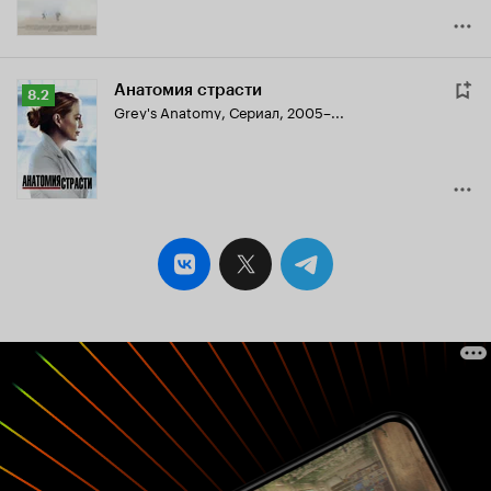
Анатомия страсти
Рейтинг
8.2
Grey's Anatomy
,
Сериал, 2005–...
Кинопоиска
8.2