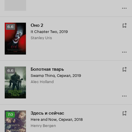
Оно 2
Рейтинг
6.6
It Chapter Two
,
2019
Кинопоиска
Stanley Uris
6.6
Болотная тварь
Рейтинг
6.6
Swamp Thing
,
Сериал, 2019
Кинопоиска
Alec Holland
6.6
Здесь и сейчас
Рейтинг
7.0
Here and Now
,
Сериал, 2018
Кинопоиска
Henry Bergen
7.0