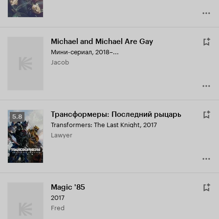
Michael and Michael Are Gay
Мини-сериал, 2018–...
Jacob
Трансформеры: Последний рыцарь
Рейтинг
5.8
Transformers: The Last Knight
,
2017
Кинопоиска
Lawyer
5.8
Magic '85
2017
Fred