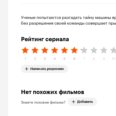
Ученые попытаются разгадать тайну машины вр
без разрешения своей команды совершает пры
Рейтинг сериала
1
2
3
4
5
6
7
8
9
10
Написать рецензию
Нет похожих фильмов
Знаете похожие фильмы?
Добавить