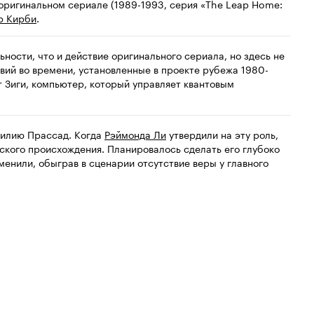
оригинальном сериале (1989-1993, серия «The Leap Home:
р Кирби
.
ности, что и действие оригинального сериала, но здесь не
ий во времени, установленные в проекте рубежа 1980-
ет Зиги, компьютер, который управляет квантовым
милию Прассад. Когда
Рэймонда Ли
утвердили на эту роль,
ейского происхождения. Планировалось сделать его глубоко
менили, обыграв в сценарии отсутствие веры у главного