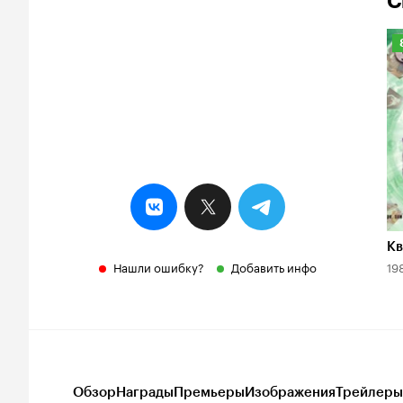
С
Р
К
8
Кв
Нашли ошибку?
Добавить инфо
19
Обзор
Награды
Премьеры
Изображения
Трейлеры