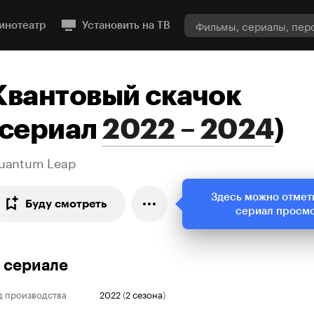
инотеатр
Установить на ТВ
Квантовый скачок
сериал
2022 – 2024
)
uantum Leap
Здесь можно отмет
Буду смотреть
сериал просм
 сериале
д производства
2022
(
2 сезона
)