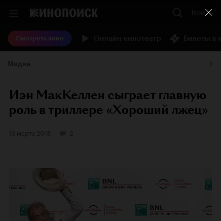
Войти
Онлайн-кинотеатр
Билеты в 
Смотреть кино
Медиа
Иэн МакКеллен сыграет главную
роль в триллере «Хороший лжец»
13 марта 2018
2