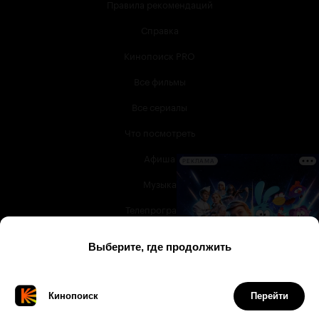
Правила рекомендаций
Справка
Кинопоиск PRO
Все фильмы
Все сериалы
Что посмотреть
Афиша
РЕКЛАМА
Музыка
Телепрограмма
Книги
Служба поддержки
© 2003 —
2026
,
Кинопоиск
18
+
Проект компании