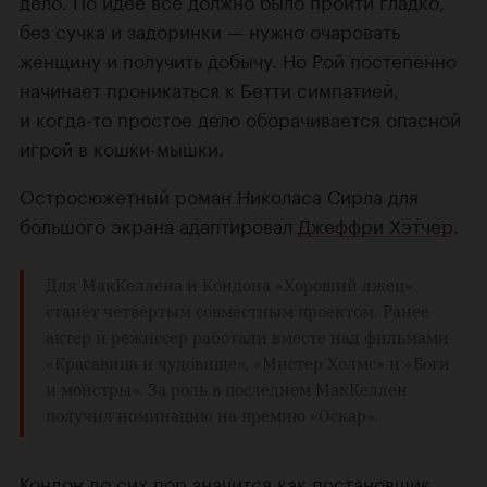
дело. По идее все должно было пройти гладко,
без сучка и задоринки — нужно очаровать
женщину и получить добычу. Но Рой постепенно
начинает проникаться к Бетти симпатией,
и когда-то простое дело оборачивается опасной
игрой в кошки-мышки.
Остросюжетный роман Николаса Сирла для
большого экрана адаптировал
Джеффри Хэтчер
.
Для МакКеллена и Кондона «Хороший лжец»
станет четвертым совместным проектом. Ранее
актер и режиссер работали вместе над фильмами
«Красавица и чудовище»
,
«Мистер Холмс»
и
«Боги
и монстры»
. За роль в последнем МакКеллен
получил номинацию на премию
«Оскар»
.
Кондон до сих пор значится как постановщик