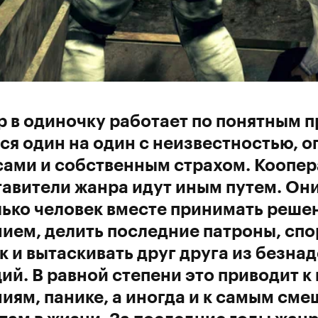
 в одиночку работает по понятным п
ся один на один с неизвестностью, 
сами и собственным страхом. Коопе
авители жанра идут иным путем. Он
ько человек вместе принимать реше
ием, делить последние патроны, спо
 и вытаскивать друг друга из безна
ий. В равной степени это приводит к
иям, панике, а иногда и к самым см