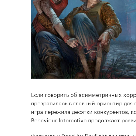
Если говорить об асимметричных хорро
превратилась в главный ориентир для 
игра пережила десятки конкурентов, ко
Behaviour Interactive продолжает разви
Формула у Dead by Daylight простая: