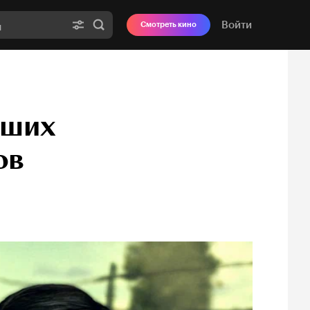
Войти
Смотреть кино
чших
ов