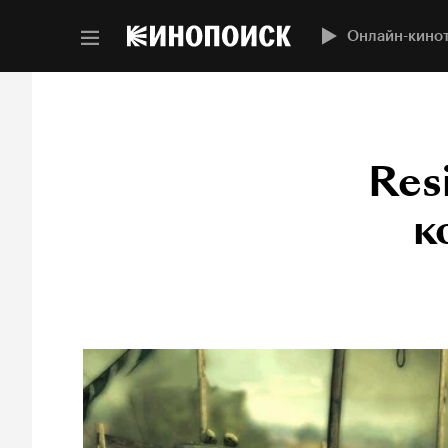
Онлайн-кино
Res
к