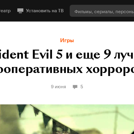
театр
Установить на ТВ
Игры
ident Evil 5 и еще 9 лу
ооперативных хоррор
9 июня
5