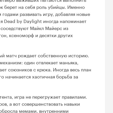
ок берет на себя роль убийцы. Именно
 годами развивать игру, добавляя новые
я Dead by Daylight иногда напоминает
 соседствуют Майкл Майерс из
гон, ксеноморф и десятки других
дый матч рождает собственную историю.
механизм: один отвлекает маньяка,
ает союзников с крюка. Иногда весь план
го начинается хаотичная борьба за
ента, игра не перегружает правилами.
ров, а вот совершенствовать навыки
а обросла мемами, внутренними