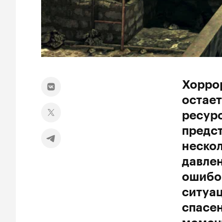
Хоррор
остает
ресур
предст
нескол
давлен
ошибок
ситуац
спасен