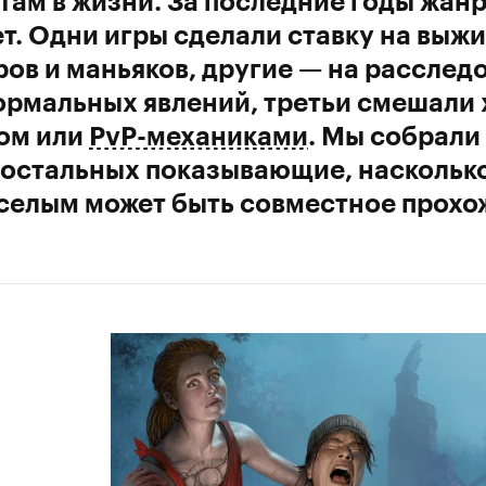
ам в жизни. За последние годы жан
т. Одни игры сделали ставку на выж
ов и маньяков, другие — на расслед
рмальных явлений, третьи смешали 
ом или
PvP-механиками
. Мы собрали
 остальных показывающие, наскольк
селым может быть совместное прохо