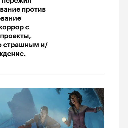
р пережил
ивание против
ование
хоррор с
 проекты,
о страшным и/
ждение.