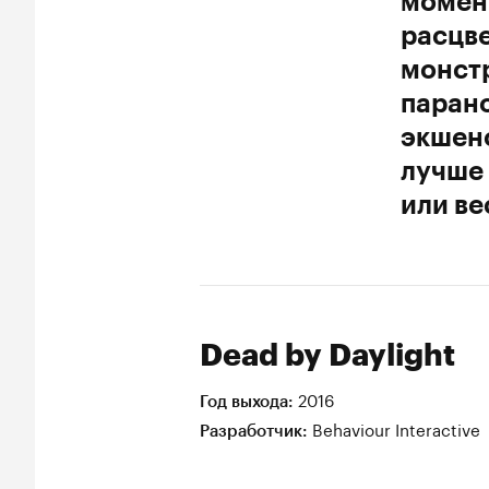
момент
расцве
монстр
парано
экшен
лучше
или ве
Dead by Daylight
2016
Год выхода:
Behaviour Interactive
Разработчик: