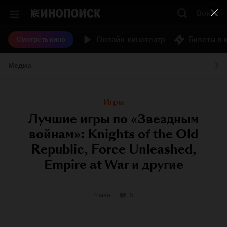
Войти
Онлайн-кинотеатр
Билеты в 
Смотреть кино
Медиа
Игры
Лучшие игры по «Звездным
войнам»: Knights of the Old
Republic, Force Unleashed,
Empire at War и другие
4 мая
5