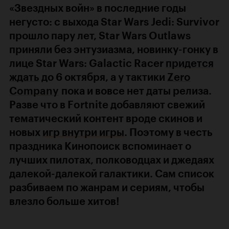
«Звездных войн» в последние годы
негусто: с выхода Star Wars Jedi: Survivor
прошло пару лет, Star Wars Outlaws
приняли без энтузиазма, новинку-гонку в
лице Star Wars: Galactic Racer
придется
ждать
до 6 октября, а у тактики
Zero
Company
пока и вовсе нет даты релиза.
Разве что в Fortnite добавляют свежий
тематический контент вроде скинов и
новых
игр внутри игры
. Поэтому в честь
праздника Кинопоиск вспоминает о
лучших пилотах, полководцах и джедаях
далекой-далекой галактики. Сам список
разбиваем по жанрам и сериям, чтобы
влезло больше хитов!