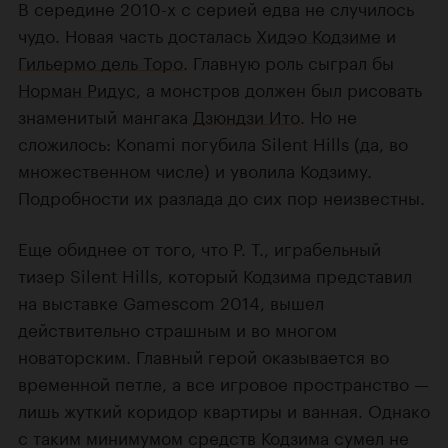
В середине 2010-х с серией едва не случилось
чудо. Новая часть досталась
Хидэо Кодзиме
и
Гильермо дель Торо
. Главную роль сыграл бы
Норман Ридус
, а монстров должен был рисовать
знаменитый мангака
Дзюндзи Ито
. Но не
сложилось: Konami погубила Silent Hills (да, во
множественном числе) и уволила Кодзиму.
Подробности их разлада до сих пор неизвестны.
Еще обиднее от того, что P. T., играбельный
тизер Silent Hills, который Кодзима представил
на выставке Gamescom 2014, вышел
действительно страшным и во многом
новаторским. Главный герой оказывается во
временной петле, а все игровое пространство —
лишь жуткий коридор квартиры и ванная. Однако
с таким минимумом средств Кодзима сумел не