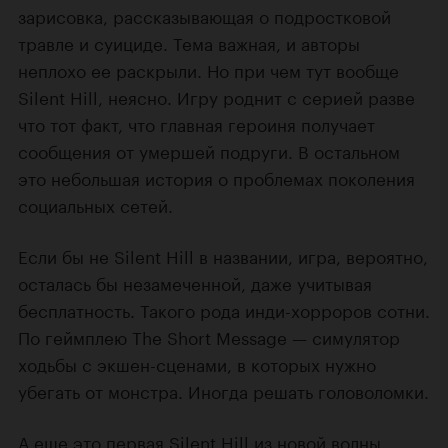
зарисовка, рассказывающая о подростковой
травле и суициде. Тема важная, и авторы
неплохо ее раскрыли. Но при чем тут вообще
Silent Hill, неясно. Игру роднит с серией разве
что тот факт, что главная героиня получает
сообщения от умершей подруги. В остальном
это небольшая история о проблемах поколения
социальных сетей.
Если бы не Silent Hill в названии, игра, вероятно,
осталась бы незамеченной, даже учитывая
бесплатность. Такого рода инди-хорроров сотни.
По геймплею The Short Message — симулятор
ходьбы с экшен-сценами, в которых нужно
убегать от монстра. Иногда решать головоломки.
А еще это первая Silent Hill из новой волны.