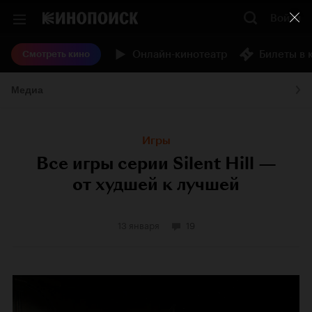
Войти
Онлайн-кинотеатр
Билеты в 
Смотреть кино
Медиа
Игры
Все игры серии Silent Hill —
от худшей к лучшей
13 января
19