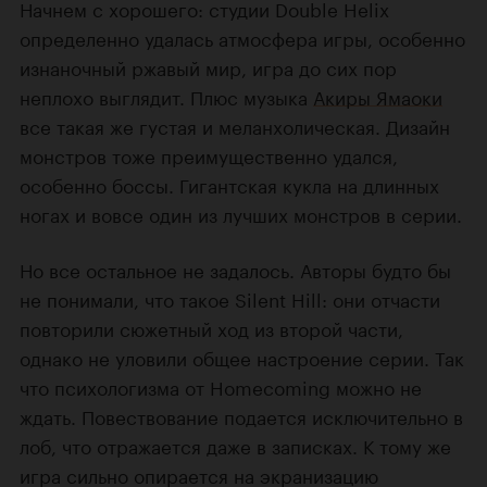
Начнем с хорошего: студии Double Helix
определенно удалась атмосфера игры, особенно
изнаночный ржавый мир, игра до сих пор
неплохо выглядит. Плюс музыка
Акиры Ямаоки
все такая же густая и меланхолическая. Дизайн
монстров тоже преимущественно удался,
особенно боссы. Гигантская кукла на длинных
ногах и вовсе один из лучших монстров в серии.
Но все остальное не задалось. Авторы будто бы
не понимали, что такое Silent Hill: они отчасти
повторили сюжетный ход из второй части,
однако не уловили общее настроение серии. Так
что психологизма от Homecoming можно не
ждать. Повествование подается исключительно в
лоб, что отражается даже в записках. К тому же
игра сильно опирается на экранизацию