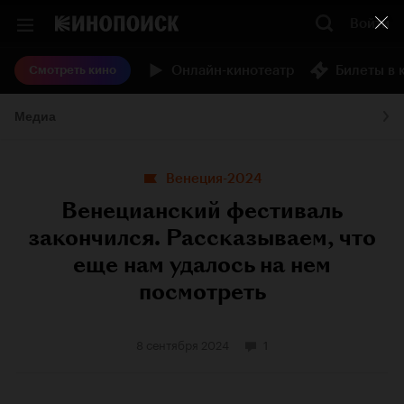
Войти
Онлайн-кинотеатр
Билеты в 
Смотреть кино
Медиа
Венеция-2024
Венецианский фестиваль
закончился. Рассказываем, что
еще нам удалось на нем
посмотреть
8 сентября 2024
1