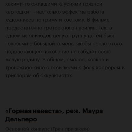
какими-то ожившими клубнями грязной
картошки — настолько эффектна работа
художников по гриму и костюму. В фильме
предостаточно гротескного насилия. Так, в
одном из эпизодов целую группу детей бьют
головами о большой камень, якобы после этого
подрастающее поколение не забудет свою
малую родину. В общем, смелое, колкое и
тревожное кино с отсылками к фолк-хоррорам и
триллерам об оккультистах.
«Горная невеста»
, реж.
Маура
Дельперо
Основной конкурс (Гран-при жюри)