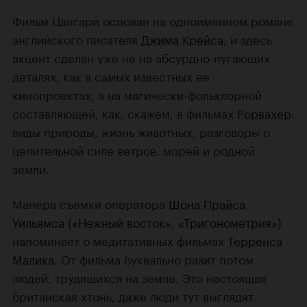
Фильм Цангари основан на одноименном романе
английского писателя
Джима Крейса
, и здесь
акцент сделан уже не на абсурдно-пугающих
деталях, как в самых известных ее
кинопроектах, а на магически-фольклорной
составляющей, как, скажем, в фильмах
Рорвахер
:
виды природы, жизнь животных, разговоры о
целительной силе ветров, морей и родной
земли.
Манера съемки оператора
Шона Прайса
Уильямса
(
«Нежный восток»
,
«Тригонометрия»
)
напоминает о медитативных фильмах
Терренса
Малика
. От фильма буквально разит потом
людей, трудящихся на земле. Это настоящая
британская хтонь, даже люди тут выглядят