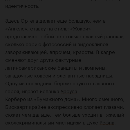
идентичность.
Здесь Ортега делает еще большую, чем в
«Ангеле», ставку на стиль: «Жокей»
представляет собой не столько плавный рассказ,
сколько серию фотосессий и видеоклипов
завораживающей, впрочем, красоты. В кадре
сменяют друг друга фактурные
латиноамериканские бандиты и люмпены,
загадочные ковбои и элегантные наездницы.
Одну из последних, беременную от главного
героя, играет испанка
Урсула
Корберо
из
«Бумажного дома»
. Много смешного,
Бискаярт крайне экспрессивно хлопает глазами,
сюжет чем дальше, тем больше уходит в тяжелый
околокриминальный мистицизм в духе
Рефна
.