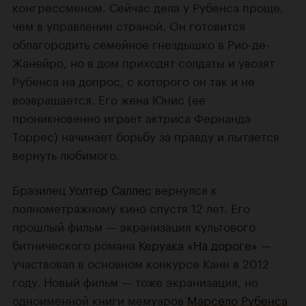
конгрессменом. Сейчас дела у Рубенса проще,
чем в управлении страной. Он готовится
облагородить семейное гнездышко в Рио-де-
Жанейро, но в дом приходят солдаты и увозят
Рубенса на допрос, с которого он так и не
возвращается. Его жена Юнис (ее
проникновенно играет актриса Фернанда
Торрес) начинает борьбу за правду и пытается
вернуть любимого.
Бразилец
Уолтер Саллес
вернулся к
полнометражному кино спустя 12 лет. Его
прошлый фильм — экранизация культового
битнического романа
Керуака
«На дороге»
—
участвовал в основном конкурсе Канн в 2012
году. Новый фильм — тоже экранизация, но
одноименной книги мемуаров
Марсело Рубенса