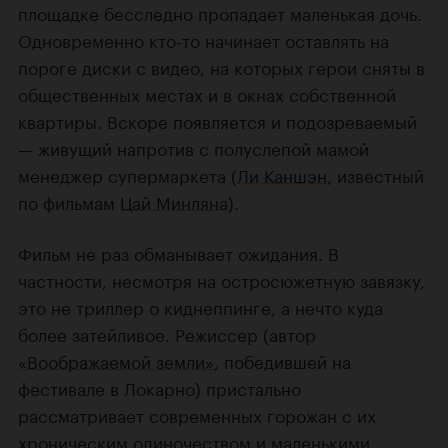
площадке бесследно пропадает маленькая дочь.
Одновременно кто-то начинает оставлять на
пороге диски с видео, на которых герои сняты в
общественных местах и в окнах собственной
квартиры. Вскоре появляется и подозреваемый
— живущий напротив с полуслепой мамой
менеджер супермаркета (
Ли Каншэн
, известный
по фильмам
Цай Минляна
).
Фильм не раз обманывает ожидания. В
частности, несмотря на остросюжетную завязку,
это не триллер о киднеппинге, а нечто куда
более затейливое. Режиссер (автор
«Воображаемой земли»
, победившей на
фестивале в Локарно) пристально
рассматривает современных горожан с их
хроническим одиночеством и маленькими