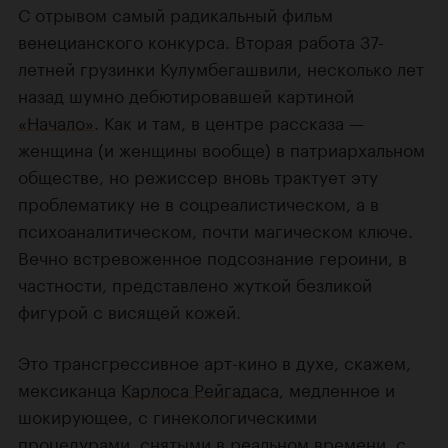
С отрывом самый радикальный фильм
венецианского конкурса. Вторая работа 37-
летней грузинки Кулумбегашвили, несколько лет
назад шумно дебютировавшей картиной
«Начало»
. Как и там, в центре рассказа —
женщина (и женщины вообще) в патриархальном
обществе, но режиссер вновь трактует эту
проблематику не в соцреалистическом, а в
психоаналитическом, почти магическом ключе.
Вечно встревоженное подсознание героини, в
частности, представлено жуткой безликой
фигурой с висящей кожей.
Это трансгрессивное арт-кино в духе, скажем,
мексиканца
Карлоса Рейгадаса
, медленное и
шокирующее, с гинекологическими
процедурами, снятыми в реальном времени, с