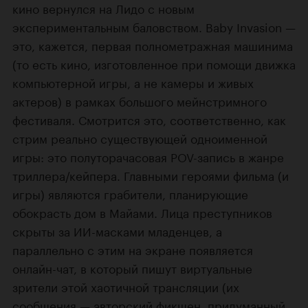
кино вернулся на Лидо с новым
экспериментальным баловством. Baby Invasion —
это, кажется, первая полнометражная машинима
(то есть кино, изготовленное при помощи движка
компьютерной игры, а не камеры и живых
актеров) в рамках большого мейнстримного
фестиваля. Смотрится это, соответственно, как
стрим реально существующей одноименной
игры: это полуторачасовая POV-запись в жанре
триллера/кейпера. Главными героями фильма (и
игры) являются грабители, планирующие
обокрасть дом в Майами. Лица преступников
скрыты за ИИ-масками младенцев, а
параллельно с этим на экране появляется
онлайн-чат, в который пишут виртуальные
зрители этой хаотичной трансляции (их
сообщения — авторский фикшен, придуманный