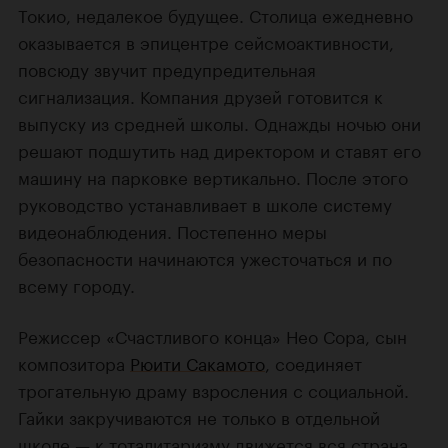
Токио, недалекое будущее. Столица ежедневно
оказывается в эпицентре сейсмоактивности,
повсюду звучит предупредительная
сигнализация. Компания друзей готовится к
выпуску из средней школы. Однажды ночью они
решают подшутить над директором и ставят его
машину на парковке вертикально. После этого
руководство устанавливает в школе систему
видеонаблюдения. Постепенно меры
безопасности начинаются ужесточаться и по
всему городу.
Режиссер «Счастливого конца» Нео Сора, сын
композитора
Рюити Сакамото
, соединяет
трогательную драму взросления с социальной.
Гайки закручиваются не только в отдельной
школе — к тоталитаризму движется вся страна.