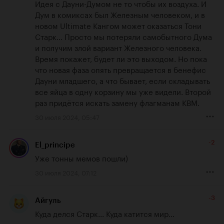
Идея с Дауни-Думом не то чтобы их воздуха. И 
Дум в комиксах был Железным человеком, и в 
новом Ultimate Кангом может оказаться Тони 
Старк... Просто мы потеряли самобытного Дума 
и получим злой вариант Железного человека. 
Время покажет, будет ли это выходом. Но пока 
что новая фаза опять превращается в бенефис 
Дауни младшего, а что бывает, если складывать 
все яйца в одну корзину мы уже видели. Второй 
раз придётся искать замену флагманам КВМ.
30 июля 2024, 05:47
-2
El_principe
Уже тонны мемов пошли)
30 июля 2024, 07:12
-3
Айгуль
Куда делся Старк... Куда катится мир...