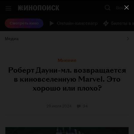
Войти
Онлайн-кинотеатр
Билеты в 
Смотреть кино
Медиа
Мнение
Роберт Дауни-мл. возвращается
в киновселенную Marvel. Это
хорошо или плохо?
29 июля 2024
34