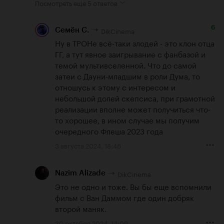
Посмотреть еще
5 ответов
6
DikCinema
Семён С.
Ну в ТРОНе всё-таки злодей - это клон отца 
ГГ, а тут явное заигрывание с фанбазой и 
темой мультивселенной. Что до самой 
затеи с Дауни-младшим в роли Дума, то 
отношусь к этому с интересом и 
небольшой долей скепсиса, при грамотной 
реализации вполне может получиться что-
то хорошее, в ином случае мы получим 
очередного Флеша 2023 года
3 августа 2024, 18:46
DikCinema
Nazim Alizade
Это не одно и тоже. Вы бы еще вспомнили 
фильм с Ван Даммом где один добряк 
второй маняк.
30 октября 2024, 14:09