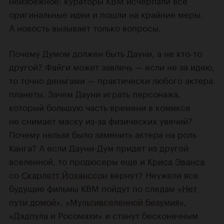
неизбежное: кураторы КВМ исчерпали все
оригинальные идеи и пошли на крайние меры.
А новость вызывает только вопросы.
Почему Думом должен быть Дауни, а не кто-то
другой? Файги может завлечь — если не за идею,
то точно деньгами — практически любого актера
планеты. Зачем Дауни играть персонажа,
который большую часть времени в комиксе
не снимает маску из-за физических увечий?
Почему нельзя было заменить актера на роль
Канга? А если Дауни-Дум придет из другой
вселенной, то продюсеры еще и
Криса Эванса
со
Скарлетт Йоханссон
вернут? Неужели все
будущие фильмы КВМ пойдут по следам
«Нет
пути домой»
,
«Мультивселенной безумия»,
«Дэдпула и Росомахи» и станут бесконечным