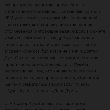
супергероев, пытается вернуть Землю
к привычному состоянию. Постоянный зритель
КВМ уже в курсе, что «сага Мультивселенной»
явно готовится к экранизации этой версии;
столкновения и играющие важную роль в сюжете
комикса Иллюминаты в кадре уже мелькали.
Единственная странность в том, что главным
злодеем комикса был вовсе не Канг, а Доктор
Дум. Он правил «мозаичным» миром, обретая
практически божественную силу. Судьба
распорядилась так, что киноверсия все-таки
пойдет по следам первоисточника, «Династия
Канга» превратилась в Doomsday, то есть
«Судный день», или же «День Дума».
Сам Доктор Дум (он является активным
персонажем и первых «Секретных войн»,