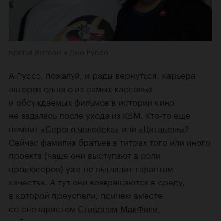
Братья Энтони и Джо Руссо
А Руссо, пожалуй, и рады вернуться. Карьера
авторов одного из самых кассовых
и обсуждаемых фильмов в истории кино
не задалась после ухода из КВМ. Кто-то еще
помнит
«Серого человека»
или
«Цитадель»
?
Сейчас фамилия братьев в титрах того или иного
проекта (чаще они выступают в роли
продюсеров) уже не выглядит гарантом
качества. А тут они возвращаются в среду,
в которой преуспели, причем вместе
со сценаристом
Стивеном МакФили
,
работавшим над всеми их марвеловскими