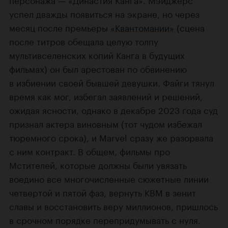
успел дважды появиться на экране, но через
месяц после премьеры
«Квантомании»
(сцена
после титров обещала целую толпу
мультивселенских копий Канга в будущих
фильмах) он был арестован по обвинению
в избиении своей бывшей девушки. Файги тянул
время как мог, избегал заявлений и решений,
ожидая ясности, однако в декабре 2023 года суд
признал актера виновным (тот чудом избежал
тюремного срока), и Marvel сразу же разорвала
с ним контракт. В общем, фильмы про
Мстителей, которые должны были увязать
воедино все многочисленные сюжетные линии
четвертой и пятой фаз, вернуть КВМ в зенит
славы и восстановить веру миллионов, пришлось
в срочном порядке перепридумывать с нуля.