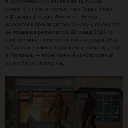
и
«Громовержцы*»
переехали на 2025-й,
а вместе с ними и сериалы про Сорвиголову
и
Железное Сердце
. Фильм про Блэйда
находится в производственном аду и до сих пор
не обзавелся режиссером. До конца 2024-го
фанаты смогут посмотреть только
сериал
«Это
всё Агата»
. Пилюлю подсластили только
«Дэдпул
и Росомаха»
— единственный кинопрокатный
релиз Marvel за весь год.