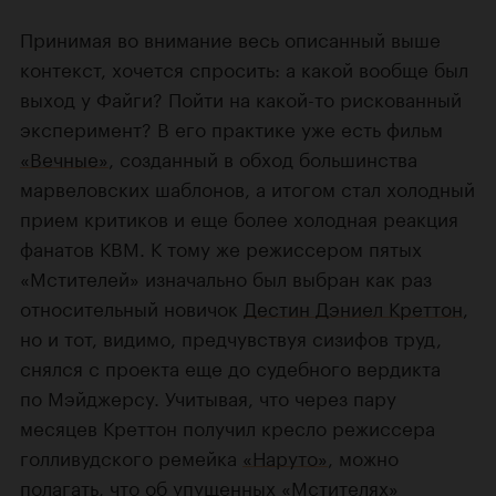
Принимая во внимание весь описанный выше
контекст, хочется спросить: а какой вообще был
выход у Файги? Пойти на какой-то рискованный
эксперимент? В его практике уже есть фильм
«Вечные»
, созданный в обход большинства
марвеловских шаблонов, а итогом стал холодный
прием критиков и еще более холодная реакция
фанатов КВМ. К тому же режиссером пятых
«Мстителей» изначально был выбран как раз
относительный новичок
Дестин Дэниел Креттон
,
но и тот, видимо, предчувствуя сизифов труд,
снялся с проекта еще до судебного вердикта
по Мэйджерсу. Учитывая, что через пару
месяцев Креттон получил кресло режиссера
голливудского ремейка
«Наруто»
, можно
полагать, что об упущенных «Мстителях»