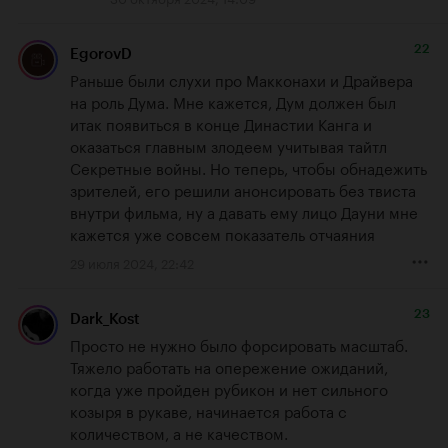
22
EgorovD
Раньше были слухи про Макконахи и Драйвера 
на роль Дума. Мне кажется, Дум должен был 
итак появиться в конце Династии Канга и 
оказаться главным злодеем учитывая тайтл 
Секретные войны. Но теперь, чтобы обнадежить 
зрителей, его решили анонсировать без твиста 
внутри фильма, ну а давать ему лицо Дауни мне 
кажется уже совсем показатель отчаяния
29 июля 2024, 22:42
23
Dark_Kost
Просто не нужно было форсировать масштаб. 
Тяжело работать на опережение ожиданий, 
когда уже пройден рубикон и нет сильного 
козыря в рукаве, начинается работа с 
количеством, а не качеством.
