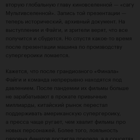
вторую глобальную главу киновселенной — «сагу
Мультивселенной». Запись той презентации —
теперь исторический, архивный документ. На
выступлении и Файги, и зрители верят, что все
получится и сбудется. Но спустя какое-то время
после презентации машина по производству
супергероики ломается.
Кажется, что после грандиозного «Финала»
Файги и команда непрерывно находятся под
давлением. После пандемии их фильмы больше
не зарабатывают в прокате привычные
миллиарды, китайский рынок перестал
поддерживать американскую супергероику,
а пресса чаще ругает, чем хвалит фильмы про
новых персонажей. Более того, лояльность
рядовых фанатов достигла предела, а в соцсетях