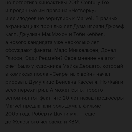
не поглотила киноактивы 20th Century Fox
и проданные им права на «Четверку»
и ее злодеев не вернулись к Marvel. В разных
экранизациях прошлых лет Дума играли
Джозеф
Калп
,
Джулиан МакМэхон
и
Тоби Кеббел
,
а нового кандидата уже несколько лет
обсуждают фанаты.
Мадс Миккельсен
,
Донал
Глисон
,
Эдди Редмэйн
? Свое мнение на этот
счет было у художника Майка Деодато, который
в комиксах после «Секретных войн» начал
рисовать Думу лицо
Венсана Касселя
. Но Файги
всех перехитрил. А может быть, просто
вспомнил тот факт, что 20 лет назад продюсеры
Marvel предлагали роль Дума в фильме
2005 года Роберту Дауни-мл. — еще
до Железного человека и КВМ.