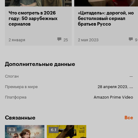
Что смотреть в 2026
«Цитадель»: дорогой, но
году: 50 зарубежных
бестолковый сериал
сериалов
братьев Руссо
2 января
25
2 мая 2023
9
Дополнительные данные
Слоган
—
Премьера в мире
28 апреля 2023
,
...
Платформа
Amazon Prime Video
Связанные
Все
Рейтинг
Рейтинг
6.3
6.1
Кинопоиска
Кинопоиска