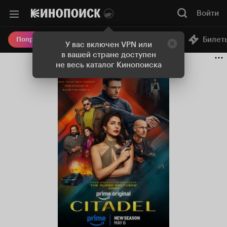
Войти
Онлайн-кинотеатр
Билет
Попробовать Плюс
У вас включен VPN или
в вашей стране доступен
не весь каталог Кинопоиска