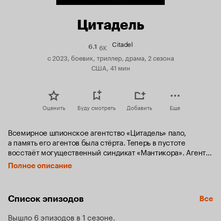
Цитадель
Citadel
6K
Рейтинг
6.1
Кинопоиска
с 2023, боевик, триллер, драма, 2 сезона
6.1
США, 41 мин
Оценить
Буду смотреть
Добавить
Еще
Всемирное шпионское агентство «Цитадель» пало, 
а память его агентов была стёрта. Теперь в пустоте 
восстаёт могущественный синдикат «Мантикора». Агенты 
«Цитадели» должны вспомнить своё прошлое и найти 
Полное описание
в себе силы дать отпор.
Список эпизодов
Все
Вышло 6 эпизодов в 1 сезоне