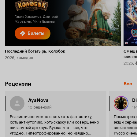
Кинопоиска
5.8
1.9
Гарик Харламов, Дмитрий
Журавлев, Мила Ершова
Билеты
Последний богатырь. Колобок
Смеша
2026, комедия
вселе
2026, 
Рецензии
Все
AyaNova
Di
10 рецензий
11
Реалистично можно снять хоть фантастику,
Посмотрев 
хоть антиутопию, хоть сказку или совершенно
экшн сериал
шизанутый артхаус. Буквально - все, что
впечатление
угодно. Гипертрофированно, но изящно
Руссо очень