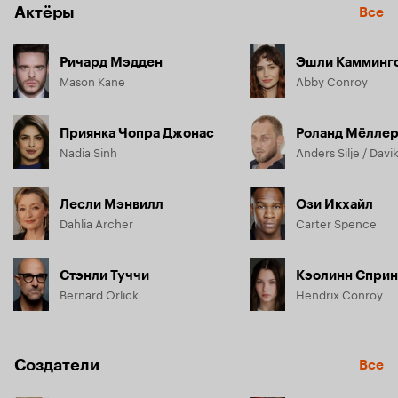
Актёры
Все
Ричард Мэдден
Эшли Камминг
Mason Kane
Abby Conroy
Приянка Чопра Джонас
Роланд Мёлле
Nadia Sinh
Anders Silje / Davik
Лесли Мэнвилл
Ози Икхайл
Dahlia Archer
Carter Spence
Стэнли Туччи
Кэолинн Сприн
Bernard Orlick
Hendrix Conroy
Создатели
Все