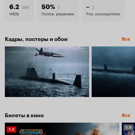
6.1
38K
1
2
6.2
50%
–
IMDb
Полож. рецензии
Рос. кинокритики
Кадры, постеры и обои
Все
Билеты в кино
Все
Рейт
5.8
Рейтинг
1.9
Кино