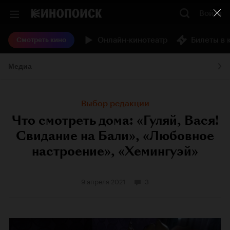
Войти
Онлайн-кинотеатр
Билеты в 
Смотреть кино
Медиа
Выбор редакции
Что смотреть дома: «Гуляй, Вася!
Свидание на Бали», «Любовное
настроение», «Хемингуэй»
9 апреля 2021
3