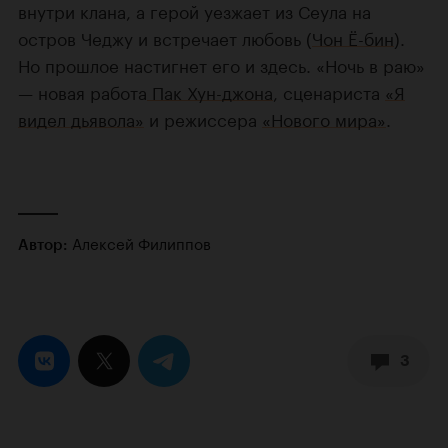
внутри клана, а герой уезжает из Сеула на
остров Чеджу и встречает любовь (
Чон Ё-бин
).
Но прошлое настигнет его и здесь. «Ночь в раю»
— новая работа
Пак Хун-джона
, сценариста
«Я
видел дьявола»
и режиссера
«Нового мира»
.
Алексей Филиппов
Автор:
3