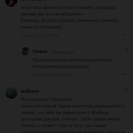
«Про этот фильм хочется сказать: однажды 
увидев, вы его не забудете.»

Котёнок, за себя говори! Зачем мне помнить 
каких-то китайцев?
9 апреля 2021, 10:49
9
Вячеслав Т.
thepes
Прогрессивные и политкорректные 
пользователи кинопоиска
9 апреля 2021, 12:50
2
wallyzen
Из описания 'Оборотня':

'пожилой шериф Хадли невпопад размышляет о 
жизни' - ни разу не размышляет. Вообще.

'дотошная Джулия  считает себя самой умной' - 
почему считает? Она  и есть там самая 
компетентная и ни капли не зазнаётся при этом.
