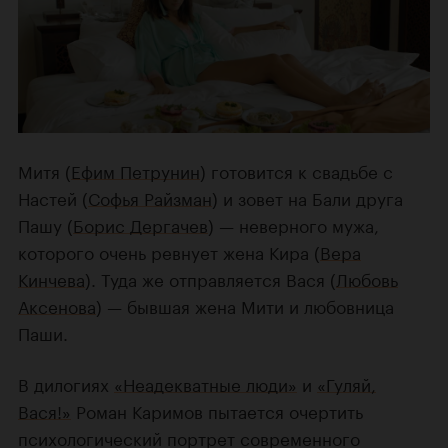
Митя (
Ефим Петрунин
) готовится к свадьбе с
Настей (
Софья Райзман
) и зовет на Бали друга
Пашу (
Борис Дергачев
) — неверного мужа,
которого очень ревнует жена Кира (
Вера
Кинчева
). Туда же отправляется Вася (
Любовь
Аксенова
) — бывшая жена Мити и любовница
Паши.
В дилогиях
«Неадекватные люди»
и
«Гуляй,
Вася!»
Роман Каримов пытается очертить
психологический портрет современного