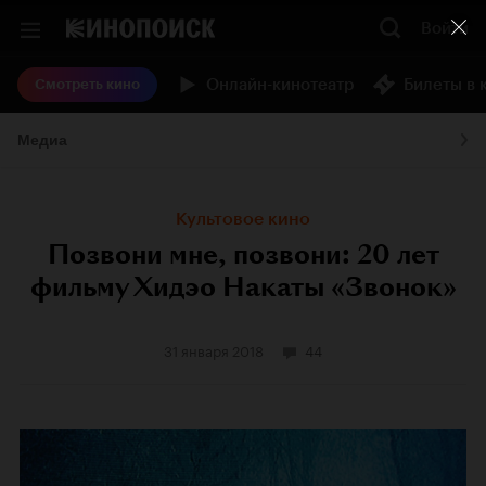
Войти
Онлайн-кинотеатр
Билеты в 
Смотреть кино
Медиа
Культовое кино
Позвони мне, позвони: 20 лет
фильму Хидэо Накаты «Звонок»
31 января 2018
44