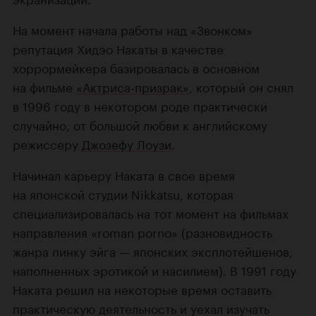
На момент начала работы над «Звонком»
репутация Хидэо Накаты в качестве
хоррормейкера базировалась в основном
на фильме
«Актриса-призрак»
, который он снял
в 1996 году в некотором роде практически
случайно, от большой любви к английскому
режиссеру
Джозефу Лоузи
.
Начинал карьеру Наката в свое время
на японской студии Nikkatsu, которая
специализировалась на тот момент на фильмах
направления «roman porno» (разновидность
жанра пинку эйга — японских эксплотейшенов,
наполненных эротикой и насилием). В 1991 году
Наката решил на некоторые время оставить
практическую деятельность и уехал изучать