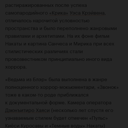
растиражированных после успеха
самопародийного
«Крика»
Уэса Крэйвена
,
отличалось нарочитой условностью
пространства и было переполнено жанровыми
правилами и архетипами. На их фоне фильм
Накаты и картина Санчеса и Мирика при всех
стилистических различиях стали
провозвестником принципиально иного вида
хоррора.
«Ведьма из Блэр» была выполнена в жанре
полноценного хоррор-мокьюментари, «Звонок»
тоже в каком-то роде приближался
к документальной форме. Камера оператора
Дзюнъитиро Хаяси
(несколько лет спустя его
узнаваемым стилем будет отмечен «Пульс»
Киёси Куросавы и «Темные воды» Накаты)