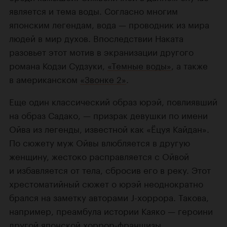
является и тема воды. Согласно многим
японским легендам, вода — проводник из мира
людей в мир духов. Впоследствии Наката
разовьет этот мотив в экранизации другого
романа Кодзи Судзуки,
«Темные воды»
, а также
в американском
«Звонке 2»
.
Еще один классический образ юрэй, повлиявший
на образ Садако, — призрак девушки по имени
Ойва из легенды, известной как «Ёцуя Кайдан».
По сюжету муж Ойвы влюбляется в другую
женщину, жестоко расправляется с Ойвой
и избавляется от тела, сбросив его в реку. Этот
хрестоматийный сюжет о юрэй неоднократно
брался на заметку авторами J-хоррора. Такова,
например, преамбула истории Каяко — героини
другой японской хоррор-франшизы