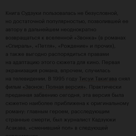
Книга Судзуки пользовалась не безусловной,
но достаточной популярностью, позволившей ее
автору в дальнейшем неоднократно
возвращаться к вселенной «Звонка» (в романах
«Спираль», «Петля», «Рождение» и прочих),
а также выгодно распорядиться правами
на адаптацию этого сюжета для кино. Первая
экранизация романа, впрочем, случилась
на телевидении. В 1995 году
Тисуи Такигава
снял
фильм
«Звонок: Полная версия»
. Практически
преданная забвению сегодня, эта версия была
сюжетно наиболее приближена к оригинальному
роману: главным героем, расследующим
странные смерти, был журналист Кадзуюки
Асакава, «сменивший пол» в следующей
экранизации.