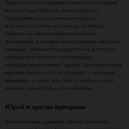
была снята в декорациях покинутой в то время
всеми студии Nikkatsu. Фильм недолго
продержался в национальном прокате
и большого успеха не снискал, но Наката
обратил на себя внимание нескольких
фестивалей, в которых поучаствовала «Актриса-
призрак». Именно благодаря этому факту его
утвердили в качестве постановщика
киноадаптации романа Судзуки. Документальная
картина Накаты о Лоузи
«Человек с четырьмя
именами»
, к слову, все-таки случилась — она
вышла в том же году, что и «Звонок».
Юрэй и другие призраки
Для написания сценария Наката пригласил
сценариста
Хироси Такахаси
, с которым они уже