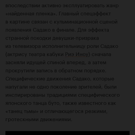
впоследствии активно эксплуатировать жанр
«найденная пленка». Главный спецэффект
в картине связан с кульминационной сценой
появления Садако в финале. Для эффекта
странной походки девушки-призрака
из телевизора исполнительницу роли Садако
(актрису театра кабуки
Риэ Иноу
) сначала
засняли идущей спиной вперед, а затем
прокрутили запись в обратном порядке.
Специфические движения Садако, которые
напугали не одно поколение зрителей, были
инспирированы традициями специфического
японского танца буто, также известного как
«танец тьмы» и отличающегося резкими,
гротескными движениями.