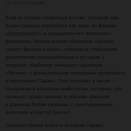
«Актриса-призрак»
Взяв за основу сюжетный костяк, который сам
Кодзи Судзуки определил как микс из фильма
«Полтергейст»
и традиционного японского
фольклора, Наката развил образную систему
своего фильма в канон, ставший в следующее
десятилетие определяющим в истории J-
хоррора. Наиболее очевидно параллель
«Звонка» с фольклорными легендами проявилась
в персонаже Садако. Она отсылает к юрэй —
призракам в японской мифологии, которые, как
правило, представлены в образах девушек
в длинном белом одеянии, с распущенными
волосами и (часто) без ног.
Сюжетно ближе всего к истории Садако