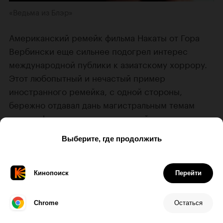
«Ведьма из Блэр»
Американский ремейк фильма Накаты от Гора
Вербински еще сильнее подогрел интерес
международной публики к азиатскому хоррору.
Этот любопытный и нечастый пример
иностранного ремейка, с одной стороны,
бережно отдавал дань магистральным темам
и атмосфере оригинала, с другой — наполнял
сюжет новыми смыслами, успешно пересаживая
японские образы в американскую культурную
почву. Так, если образность фильма Накаты была
тесно связана с переосмыслением классических
японских легенд и персонажей театра кабуки,
то в картине Вербински в центр внимания
попадали полотна знаменитого американского