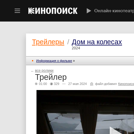
Онлайн-кинотеат
Трейлеры
/
Дом на колесах
2024
Информация о фильме
»
←
все ролики
Трейлер
01:00
329
— 27 мая 2024
файл добавил
Кинопоиск