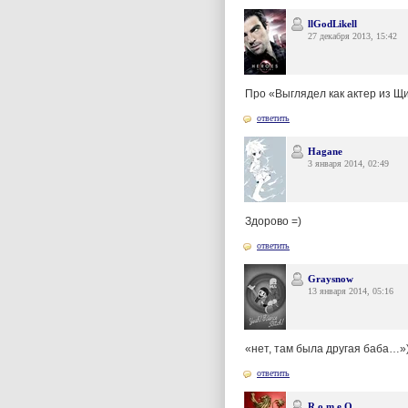
llGodLikell
27 декабря 2013, 15:42
Про «Выглядел как актер из Щи
ответить
Hagane
3 января 2014, 02:49
Здорово =)
ответить
Graysnow
13 января 2014, 05:16
«нет, там была другая баба…»)
ответить
R o m e O