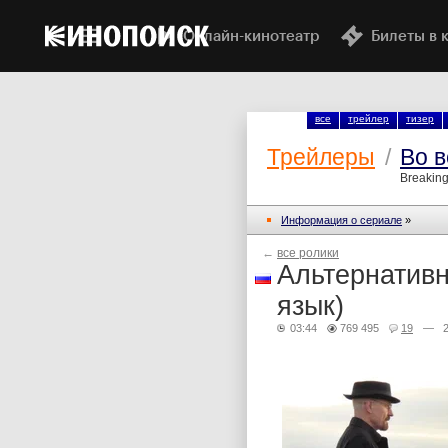
Онлайн-кинотеатр
Билеты в 
все
трейлер
тизер
Трейлеры
/
Во в
Breaking
Информация о сериале
»
←
все ролики
Альтернативн
язык)
03:44
769 495
19
— 26