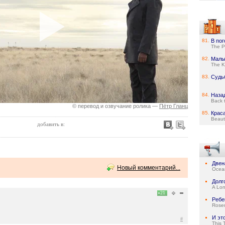
81.
В пог
The P
82.
Мал
The K
83.
Судь
84.
Наза
Back t
© перевод и озвучание ролика —
Пётр Гланц
85.
Крас
Beaut
добавить в:
Двен
Новый комментарий...
Ocean
Долг
A Lo
21
Ребе
Rose
И эт
#
This 