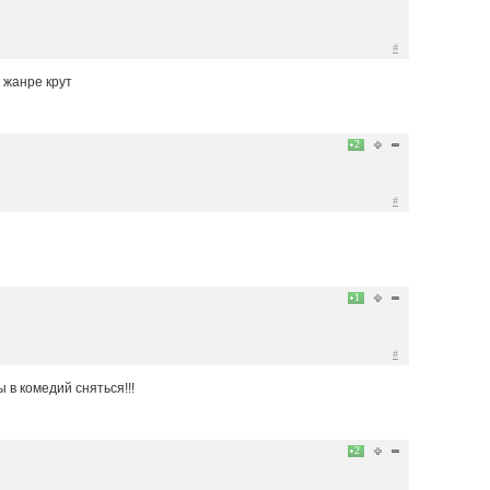
#
 жанре крут
2
#
1
#
ы в комедий сняться!!!
2