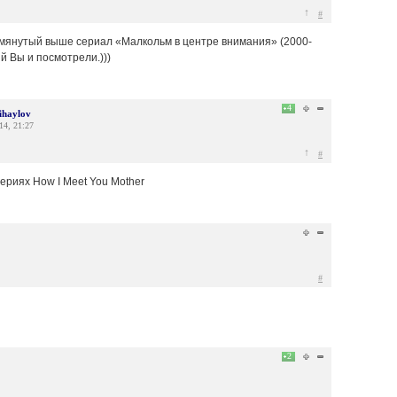
↑
#
помянутый выше сериал «Малкольм в центре внимания» (2000-
й Вы и посмотрели.)))
4
ihaylov
14, 21:27
↑
#
сериях How I Meet You Mother
#
2