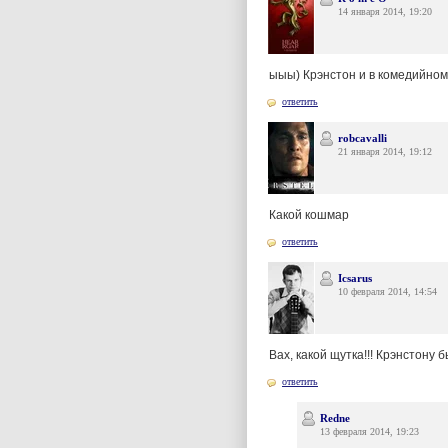
14 января 2014, 19:20
ыыы) Крэнстон и в комедийном
ответить
robcavalli
21 января 2014, 19:12
Какой кошмар
ответить
Icsarus
10 февраля 2014, 14:54
Вах, какой щутка!!! Крэнстону б
ответить
Redne
13 февраля 2014, 19:23