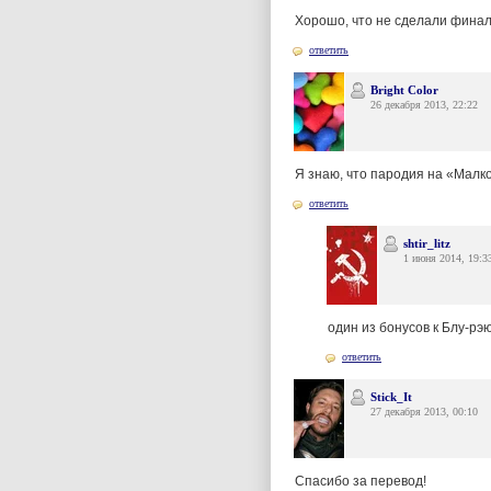
Хорошо, что не сделали финал
ответить
Bright Color
26 декабря 2013, 22:22
Я знаю, что пародия на «Малк
ответить
shtir_litz
1 июня 2014, 19:3
один из бонусов к Блу-рэ
ответить
Stick_It
27 декабря 2013, 00:10
Спасибо за перевод!