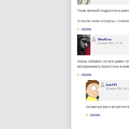
Гном, вечный подросток в шмот
А после слов «стучусь», стоил
ответить
AlisaKray
22 июля 2015, 17:34
Ахаха забавно, но все равно т
воспринимать Крэнстона в ком
ответить
fant193
28 июля 2015, 01:
посмотри как я встретил 
ответить