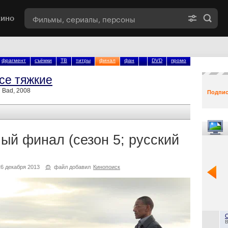
кино
фрагмент
съёмки
ТВ
титры
финал
фан
DVD
промо
се тяжкие
 Bad, 2008
Подпис
ый финал (сезон 5; русский
 декабря 2013
файл добавил
Кинопоиск
B