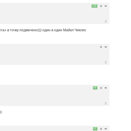
10
#
та» в точку подмечено))) один в один Майкл Чиклис
#
8
#
)
1