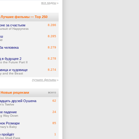
все кадры
Лучшие фильмы — Top 250
оне за счастьем
8.286
ursuit of Happyness
ыш
8.285
id
ба человека
8.279
д в будущее 2
8.278
o the Future Part II
авица и чудовище
8.274
y and the Beast
лучшие фильмы
Новые рецензии
всего
адцать друзей Оушена
62
's Twelve
ое падение
24
ng Way Down
нок Розмари
85
mary's Baby
о пройдёт
1
Too Shall Pass