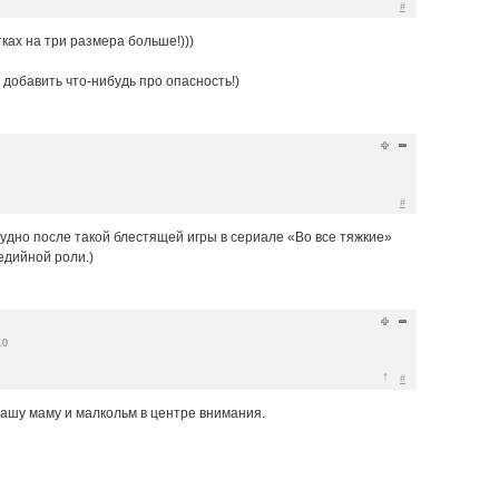
#
ках на три размера больше!)))
о добавить что-нибудь про опасность!)
#
рудно после такой блестящей игры в сериале «Во все тяжкие»
едийной роли.)
10
↑
#
вашу маму и малкольм в центре внимания.