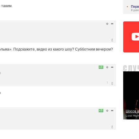
 таким.
Перв
Il pri
#
ольма». Подскажите, видео из какого шоу? Субботним вечером?
3
3
↑
#
ю
3
Шоссе в
Lost Hig
#