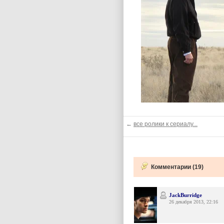
←
все ролики к сериалу...
Комментарии (19)
JackBurridge
26 декабря 2013, 22:16