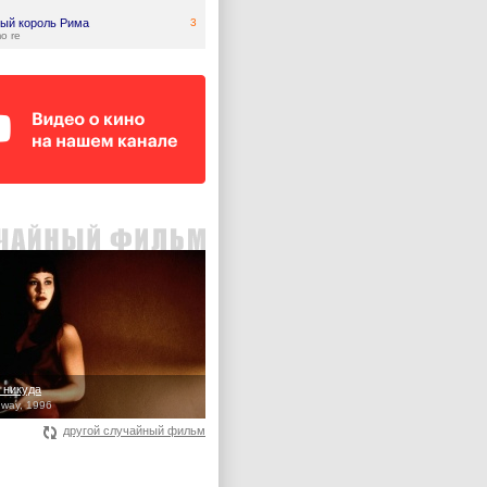
ый король Рима
3
mo re
 никуда
hway, 1996
другой случайный фильм