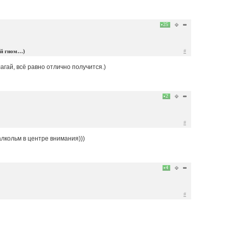
25
ий гном…)
#
агай, всё равно отлично получится.)
2
#
алкольм в центре внимания)))
4
#