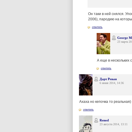
Он таки в ней снялся. У
2006), пародию на которы
ответить
George M
23 марта 20
А еще в нескольких 
ответить
Дарт Реван
6 июня 2014, 14:36
Ахаха но кепочка то реальная)
ответить
Renod
23 августа 2014, 13:11