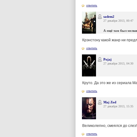
ответить
sadem2
27 декабря 2013, 00:47
А ещё там был мелк
Крэнстону какой жанр ни предл
ответить
Pojaj
27 декабря 2013, 04:30
Круто. Да это же из сериала М
ответить
Maj Zod
27 декабря 2013, 15:35
Великолепно, смеялся до слез!
ответить