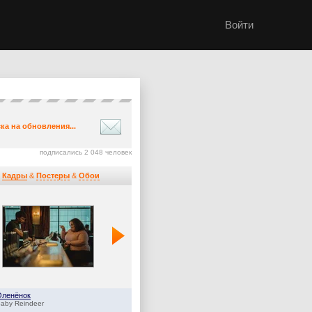
Войти
ка на обновления...
подписались 2 048 человек
Кадры
&
Постеры
&
Обои
Оленёнок
Дом Дракона
aby Reindeer
House of the Dragon