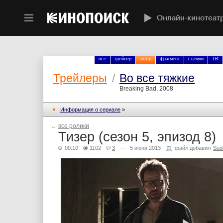
Онлайн-кинотеат
все
трейлер
тизер
фрагмент
съёмки
ТВ
Трейлеры
/
Во все тяжкие
Breaking Bad, 2008
Информация о сериале
»
←
все ролики
Тизер (сезон 5, эпизод 8)
00:10
1102
3
— 5 июня 2013
файл добавил
Sud