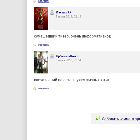
ответить
R o m e O
5 июня 2013, 23:18
сумашедший тизер, очень информативно))
ответить
UpVersusDown
5 июня 2013, 23:54
впечатлений на оставшуюся жизнь хватит
ответить
Добавить комментари