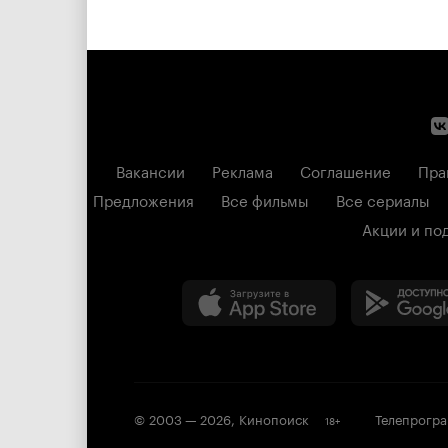
Вакансии
Реклама
Соглашение
Пра
Предложения
Все фильмы
Все сериалы
Акции и по
© 2003 —
2026
,
Кинопоиск
Телепрогр
18
+