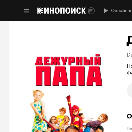
Онлайн-к
D
П
Ф
О
Го