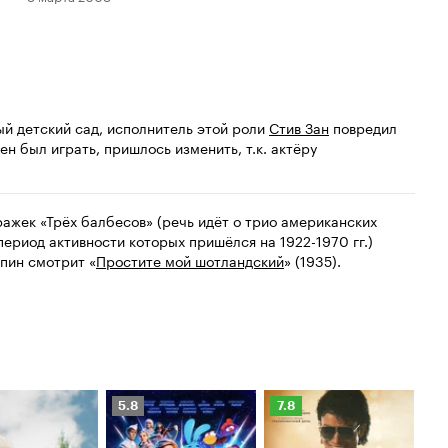
ый детский сад, исполнитель этой роли
Стив Зан
повредил
ен был играть, пришлось изменить, т.к. актёру
ажек «Трёх балбесов» (речь идёт о трио американских
период активности которых пришёлся на 1922-1970 гг.)
спин смотрит «
Простите мой шотландский
» (1935).
Рейтинг
Рейтинг
Ре
5.8
7.8
6.
Кинопоиска
Кинопоиска
Ки
5.8
7.8
6.