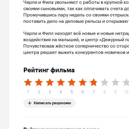
Чарли и Фила увольняют с работы в крупной к
своими сыновьями, так как оплачивать счета д
Промучившись пару недель со своими отпрыск
поставить дело на деловые рельсы и открываю
Чарли и Филл находят всё новые и новые нетр
воздействия на малышей, и центр «Дежурный п
Почувствовав жёсткое соперничество со сторо
центра решает выжить конкурентов-новичков и
Рейтинг фильма
1
2
3
4
5
6
7
8
9
10
Написать рецензию