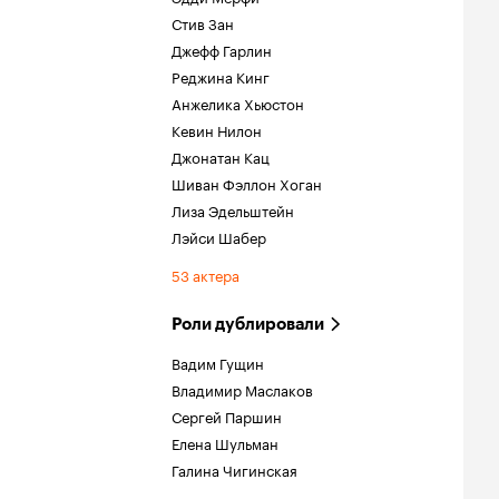
Стив Зан
Джефф Гарлин
Реджина Кинг
Анжелика Хьюстон
Кевин Нилон
Джонатан Кац
Шиван Фэллон Хоган
Лиза Эдельштейн
Лэйси Шабер
53 актера
Роли дублировали
Вадим Гущин
Владимир Маслаков
Сергей Паршин
Елена Шульман
Галина Чигинская