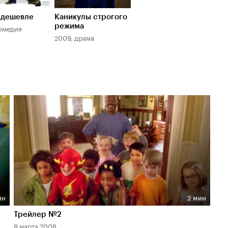
 дешевле
Каникулы строгого
режима
омедия
2009, драма
ин
2 мин
Длительность 2 мин
Трейлер №2
8 марта 2008