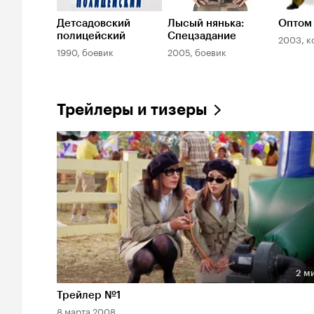
Детсадовский
Лысый нянька:
Оптом
полицейский
Спецзадание
2003, к
1990, боевик
2005, боевик
Трейлеры и тизеры
2 м
Длительность 2 мин
Трейлер №1
8 марта 2008