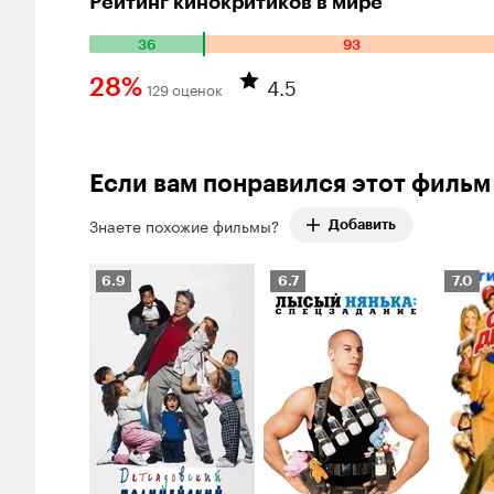
Рейтинг кинокритиков в мире
36
93
Количество положительных оценок: 36. Количество отриц
4.5
28%
129 оценок
Рейтинг Кинопоиска 28%
Если вам понравился этот фильм
Знаете похожие фильмы?
Добавить
Рейтинг
Рейтинг
Рейти
6.9
6.7
7.0
Кинопоиска
Кинопоиска
Киноп
6.9
6.7
7.0