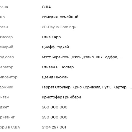
рана
США
нр
комедия
,
семейный
оган
«D-Day Is Coming»
жиссер
Стив Карр
енарий
Джефф Родкей
одюсер
Мэтт Беренсон
,
Джон Дэвис
,
Вик Годфри
,
...
ератор
Стивен Б. Постер
мпозитор
Дэвид Ньюман
дожник
Гаррет Стоувер
,
Крис Корнвэлл
,
Рут Е. Картер
,
...
нтаж
Кристофер Гринбери
джет
$60 000 000
ркетинг
$30 000 000
оры в США
$104 297 061