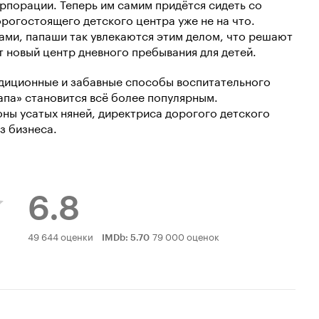
орпорации. Теперь им самим придётся сидеть со
орогостоящего детского центра уже не на что.
ами, папаши так увлекаются этим делом, что решают
т новый центр дневного пребывания для детей.
адиционные и забавные способы воспитательного
апа» становится всё более популярным.
ны усатых няней, директриса дорогого детского
з бизнеса.
6.8
Рейтинг
49 644 оценки
79 000 оценок
IMDb
:
5.70
Кинопоиска
6.8