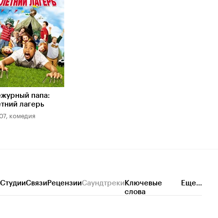
.1
журный папа:
тний лагерь
07, комедия
Студии
Связи
Рецензии
Саундтреки
Ключевые
Еще...
слова