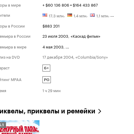
оры в мире
+ $60 136 806 = $164 433 867
ители
,
,
,
...
17.3 млн
1.4 млн
1.1 млн
оры в России
$883 201
емьера в России
23 июля 2003
,
«Каскад фильм»
емьера в мире
4 мая 2003
,
...
лиз на DVD
17 декабря 2004, «Columbia/Sony»
зраст
6+
йтинг MPAA
PG
емя
1 ч 29 мин
иквелы, приквелы и ремейки
ейтинг
5.1
инопоиска