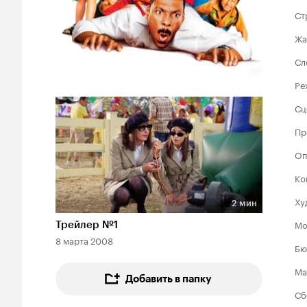
Ст
Жа
Сл
Ре
Сц
Пр
Оп
Ко
Ху
2 мин
Длительность 2 мин
Мо
Трейлер №1
8 марта 2008
Бю
Ма
Добавить в папку
Сб