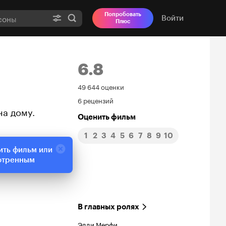
Попробовать
Войти
Плюс
6.8
Рейтинг
49 644 оценки
6 рецензий
Кинопоиска
на дому.
Оценить фильм
6.8
1
2
3
4
5
6
7
8
9
10
ить фильм или
отренным
В главных ролях
Эдди Мерфи