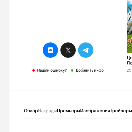
5
Де
Ле
Нашли ошибку?
Добавить инфо
20
Обзор
Награды
Премьеры
Изображения
Трейлеры