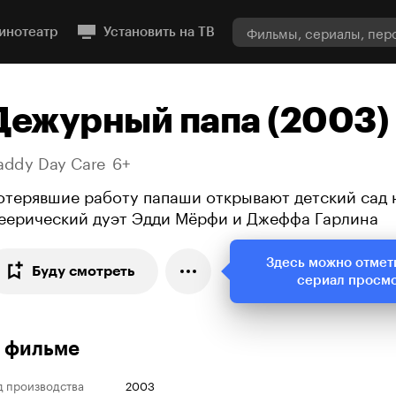
инотеатр
Установить на ТВ
Дежурный папа (2003)
addy Day Care
6+
отерявшие работу папаши открывают детский сад 
еерический дуэт Эдди Мёрфи и Джеффа Гарлина
Здесь можно отмет
Буду смотреть
сериал просм
 фильме
д производства
2003