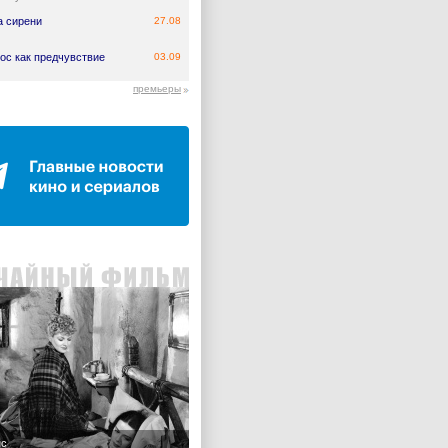
а сирени
27.08
ос как предчувствие
03.09
премьеры
нс