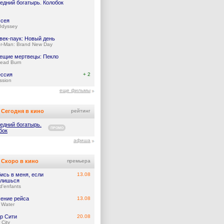
едний богатырь. Колобок
сея
Odyssey
век-паук: Новый день
er-Man: Brand New Day
ещие мертвецы: Пекло
Dead Burn
ссия
+ 2
ssion
еще фильмы
Сегодня в кино
рейтинг
едний богатырь.
ПРОМО
бок
афиша
Скоро в кино
премьера
ись в меня, если
13.08
лишься
d'enfants
ение рейса
13.08
 Water
р Сити
20.08
 City