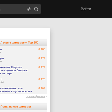
Войти
Лучшие фильмы — Top 250
но
8.180
o
дин
8.179
in
лючения Шерлока
8.179
а и доктора Ватсона:
 на тигра
ст
8.178
tist
о пожаловать, или
8.169
оронним вход воспрещен
лучшие фильмы
Популярные фильмы