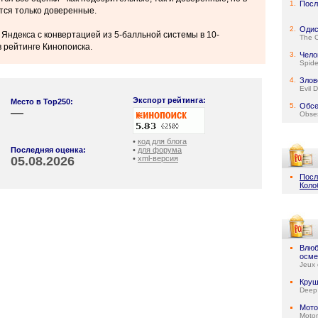
1.
Посл
тся только доверенные.
2.
Одис
 Яндекса с конвертацией из 5-балльной системы в 10-
The 
 рейтинге Кинопоиска.
3.
Чело
Spid
4.
Злов
Evil 
Экспорт рейтинга:
Место в Top250:
5.
Обсе
—
Obse
•
код для блога
Последняя оценка:
•
для форума
05.08.2026
•
xml-версия
Посл
Коло
Влюб
осме
Jeux 
Круш
Deep
Мото
Motor