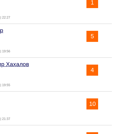
1
| 22:27
р
5
| 19:56
р Хахалов
4
| 19:55
10
| 21:37