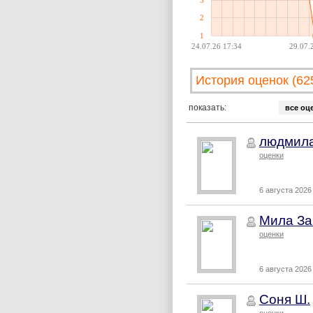
2
1
24.07.26 17:34
29.07.
История оценок (62
показать:
все оц
людмила
оценки
6 августа 2026 
Мила За
оценки
6 августа 2026 
Соня Ш.