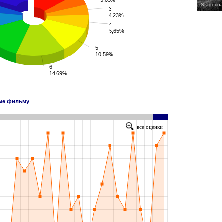
Stagecoa
3
4,23%
4
5,65%
5
10,59%
6
14,69%
ные фильму
все оценки