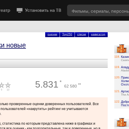
театр
Установить на ТВ
оценки
Top250
списки
навигатор
ки новые
118.
Кази
Casin
119.
Алад
Aladd
120.
Прик
5.831
*
Холмс
**
Охота
62 580
121.
Арти
The Ar
122.
Добр
только проверенные оценки доверенных пользователей. Все
Пост
пользователей «накрутить» рейтинг не учитываются
.
, статистика по которым представлена ниже в графиках и
ся все оценки - как подозрительные, так и доверенные, но в