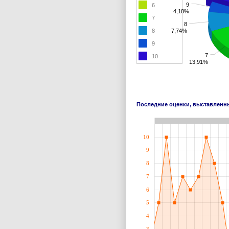
9
6
4,18%
7
8
8
7,74%
9
7
10
13,91%
Последние оценки, выставлен
10
9
8
7
6
5
4
3