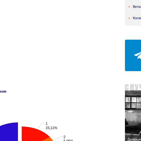
Ветк
Косм
нкам
1
15,11%
2
Дилижа
5,05%