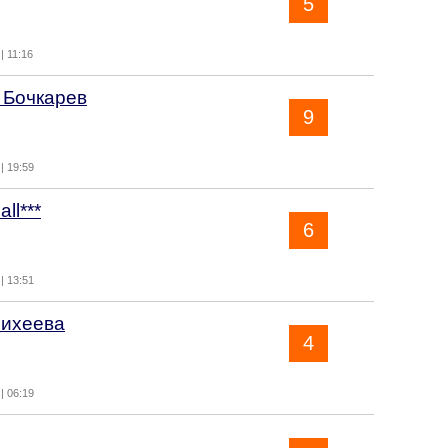
5
| 11:16
 Бочкарев
9
| 19:59
all***
6
| 13:51
ихеева
4
| 06:19