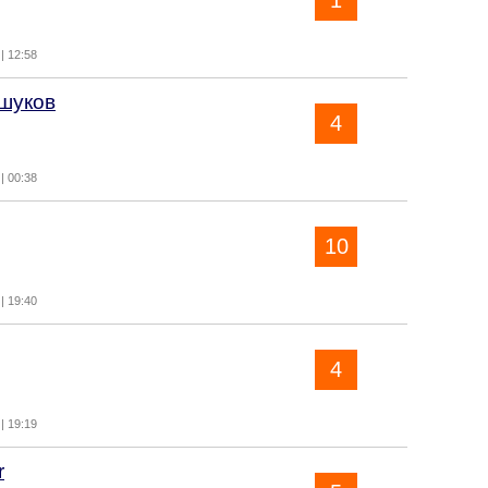
1
| 12:58
шуков
4
| 00:38
10
| 19:40
4
| 19:19
r