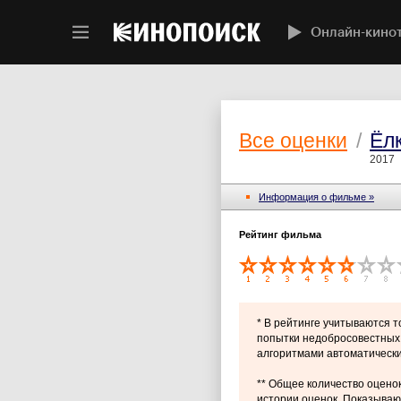
Онлайн-кино
Все оценки
/
Ёл
2017
Информация о фильме »
Рейтинг фильма
* В рейтинге учитываются 
попытки недобросовестных 
алгоритмами автоматически
** Общее количество оценок
истории оценок. Показывают