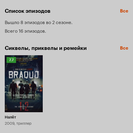
своего бывшего руководителя. Для того, чтобы 
восстановить доброе имя Рыжова, они начинают 
Список эпизодов
Все
собственное расследование.
Вышло 8 эпизодов во 2 сезоне
Всего 16 эпизодов
Сиквелы, приквелы и ремейки
Все
Рейтинг
7.7
Кинопоиска
7.7
Налёт
2009, триллер