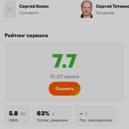
Сергей Козин
Сергей Титинк
Сценарист
Продюсер
Рейтинг сериала
7.7
Рейтинг
93 221 оценка
Кинопо
Оценить
7.7
86
4
2
5.8
63%
–
IMDb
Полож. рецензии
Рос. кинокритики