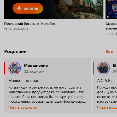
Билеты
Последний богатырь. Колобок
Смеша
2026, комедия
вселе
2026, 
Рецензии
Все
Мое мнение
El
32 рецензии
51
Машков не спас
A.C.A.B.
Когда люди, имея ресурсы, не могут сделать
По ходу про
качественный продукт даже по шаблону - 'это
французского сериала. 
прискорбно', как сказал бы 'сисуриту' Бородач.
но не отличная. На европейский 
К сожалению, русская адаптация французского
настраиваю
- из этой серии. И очень обидно, что
Калининград
'Налета'
Читать рецензию
Читать рец
мимо - ну н
засветил себя в этом
Владимир Машков
участки! В Европе или штатах да. Да и не могут
продукте. Хотя, по большому счету, даже