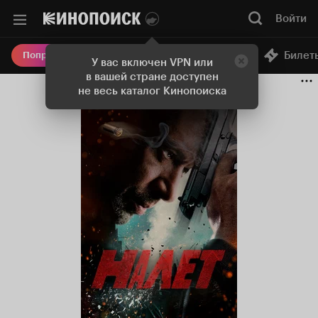
Войти
Онлайн-кинотеатр
Билет
Попробовать Плюс
У вас включен VPN или
в вашей стране доступен
не весь каталог Кинопоиска