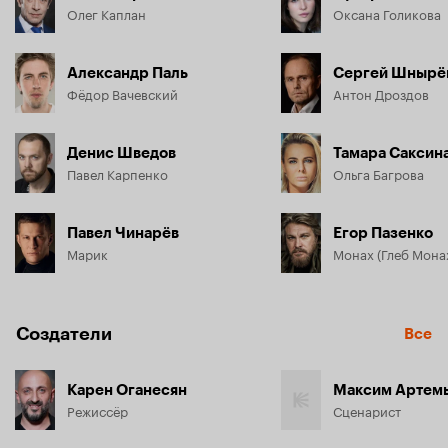
Олег Каплан
Оксана Голикова
Александр Паль
Сергей Шнырё
Фёдор Вачевский
Антон Дроздов
Денис Шведов
Тамара Саксин
Павел Карпенко
Ольга Багрова
Павел Чинарёв
Егор Пазенко
Марик
Монах (Глеб Мона
Создатели
Все
Карен Оганесян
Максим Артем
Режиссёр
Сценарист