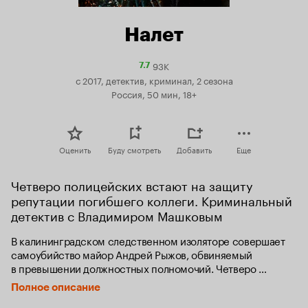
Налет
93K
Рейтинг
7.7
Кинопоиска
с 2017, детектив, криминал, 2 сезона
7.7
Россия, 50 мин, 18+
Оценить
Буду смотреть
Добавить
Еще
Четверо полицейских встают на защиту 
репутации погибшего коллеги. Криминальный 
детектив с Владимиром Машковым
В калининградском следственном изоляторе совершает 
самоубийство майор Андрей Рыжов, обвиняемый 
в превышении должностных полномочий. Четверо 
его коллег, Олег Каплан, Павел Карпенко, Оксана 
Полное описание
Голикова, Фёдор Вачевский, уверены в невиновности 