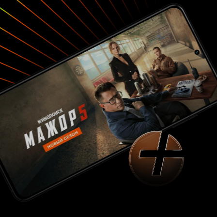
на них достаточно свободного времени. Плюс
ко всему еще и азартный игрок, что тянет
героев все дальше в трясину. Опять же, герой
Шведова в сериале больше статист, чем сила,
мощь, таран. Вот он есть, вот его бьют, вот его
нет, вот он с женой и дочкой, вот он в куртке
курит. Всё.
Саша Паль, на
Паль/Вачевский.
мой взгляд, актер харизматичный и его великая
роль еще впереди. Думаю, он разносторонний
– и комедийный и драматичный. Тот же Жора
Крыжовников неплохо его ввязал в
«Горько»,
как бы он не нравилось кинопоисковой
«илитке», не признающей, что наша Россия в
своем естестве – герои
Возвращаясь
«Горько».
к
, Паль должен был сыграть
«Налету»
молодого, невыдержанного, эмоционального
опера, который страдает наркозависимостью,
но Каплан его постоянно прикрывает, видя в
нем сына, что ли. Вачевский в адаптации сидит
на сильных анальгетиках, что часто мешает ему
рассуждать и нажимать на тормоза. Если
честно – здесь Паля зажали – его герой по
сравнению с оригиналом – просто вредная
кошечка. Сам не показал или не дали показать