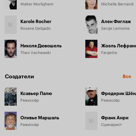
Walter Morlighem
Michelle Bernardi
Karole Rocher
Ален Фиглаж
Roxane Delgado
Serge Lemoine
Николя Дювошель
Жоэль Лефран
Theo Vachewski
Fargette
Создатели
Все
Ксавьер Палю
Фредерик Шё
Режиссёр
Режиссёр
Оливье Маршаль
Франк Анри
Режиссёр
Сценарист