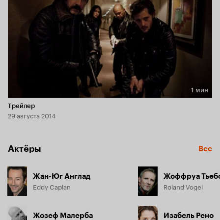
1 мин
Длительность 1 мин
Трейлер
29 августа 2014
Актёры
Все
Жан-Юг Англад
Жоффруа Тьеб
Eddy Caplan
Roland Vogel
Жозеф Малерба
Изабель Рено