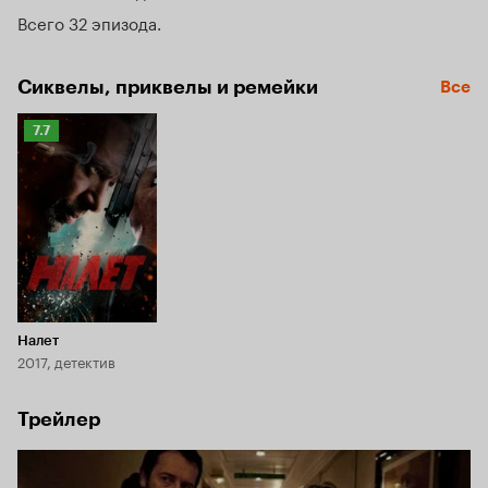
Всего 32 эпизода
Сиквелы, приквелы и ремейки
Все
Рейтинг
7.7
Кинопоиска
7.7
Налет
2017, детектив
Трейлер