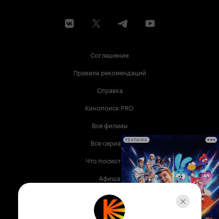
Соглашение
Правила рекомендаций
Справка
Кинопоиск PRO
Все фильмы
Все сериалы
РЕКЛАМА
Что посмотреть
Афиша
Музыка
Телепрограмма