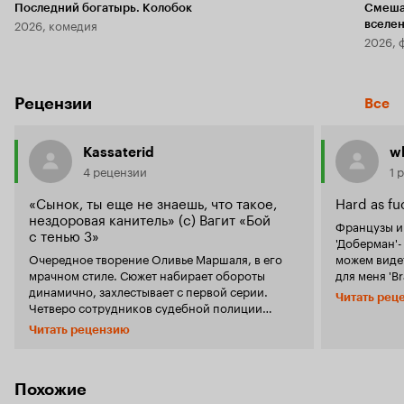
Последний богатырь. Колобок
Смеша
2026, комедия
вселе
2026, 
Рецензии
Все
Kassaterid
w
4 рецензии
1 
«Сынок, ты еще не знаешь, что такое,
Hard as fu
нездоровая канитель» (с) Вагит «Бой
Французы иногда мо
с тенью 3»
'Доберман'-
Очередное творение Оливье Маршаля, в его
можем виде
мрачном стиле. Сюжет набирает обороты
для меня 'B
динамично, захлестывает с первой серии.
Не совсем 
Читать рец
Четверо сотрудников судебной полиции
художественн
теряют коллегу, покончившего с собой, в
самого нач
Читать рецензию
результате расследования превышения
очень класс
полномочий повлекших тяжкие телесные
сериями, за
повреждения и (что яро отрицал
атмосферу 
подозреваемый) сексуальное насилие над
Нет, не пог
Похожие
задержанным. И после кончины их 'брата по
неожиданно 