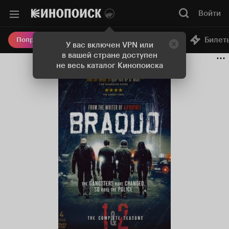
Войти
Онлайн-кинотеатр
Билет
Попробовать Плюс
У вас включен VPN или
в вашей стране доступен
не весь каталог Кинопоиска