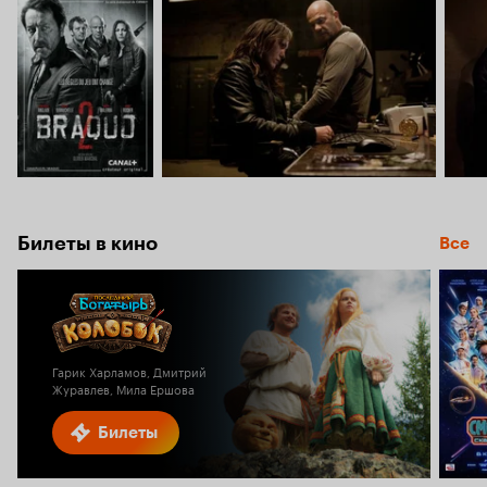
Билеты в кино
Все
Гарик Харламов, Дмитрий
Журавлев, Мила Ершова
Билеты