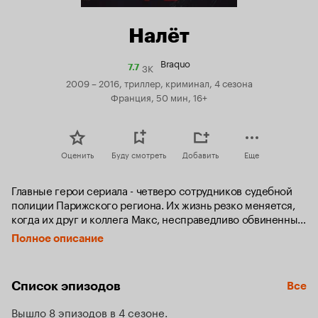
Налёт
Braquo
3K
Рейтинг
7.7
Кинопоиска
2009 – 2016, триллер, криминал, 4 сезона
7.7
Франция, 50 мин, 16+
Оценить
Буду смотреть
Добавить
Еще
Главные герои сериала - четверо сотрудников судебной 
полиции Парижского региона. Их жизнь резко меняется, 
когда их друг и коллега Макс, несправедливо обвиненный, 
совершает самоубийство.  С этого момента четверка 
Полное описание
начинает вести собственное расследование, чтобы 
восстановить справедливость и честное имя друга – даже 
если при этом им приходится рисковать и обходить 
Список эпизодов
Все
закон…
Вышло 8 эпизодов в 4 сезоне