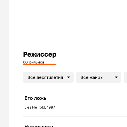
Режиссер
60 фильмов
Все десятилетия
Все жанры
Его ложь
Lies He Told, 1997
Чужие дети