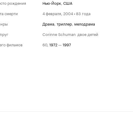
сто рождения
Нью-Йорк
,
США
та смерти
4 февраля, 2004 • 83 года
анры
драма
,
триллер
,
мелодрама
пруг
Corinne Schuman
двое детей
его фильмов
60
,
1972
—
1997