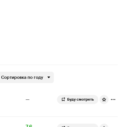
Сортировка по году
—
Буду смотреть
Рейтинг
145
7.6