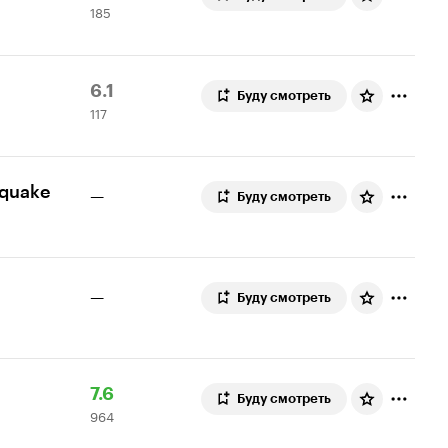
185
Кинопоиска
оценок
7.2
Рейтинг
117
6.1
Буду смотреть
117
Кинопоиска
оценок
6.1
hquake
—
Буду смотреть
—
Буду смотреть
Рейтинг
964
7.6
Буду смотреть
964
Кинопоиска
оценки
7.6