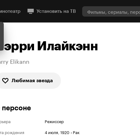
инотеатр
Установить на ТВ
Лэрри Илайкэнн
arry Elikann
Любимая звезда
 персоне
рьера
Режиссер
та рождения
4 июля
,
1920
•
Рак