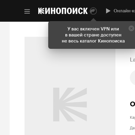
Онлайн-к
У вас включен VPN или
в вашей стране доступен
не весь каталог Кинопоиска
L
О
Ка
Да