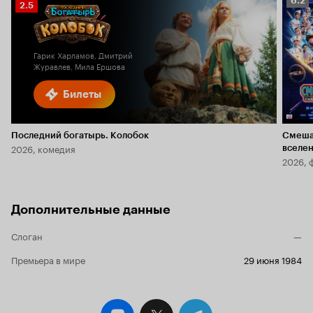
6.2
Рейтинг
2.5
Кино
Кинопоиска
6.2
2.5
Гарик Харламов, Дмитрий
Журавлев, Мила Ершова
Билеты
Последний богатырь. Колобок
Смеша
2026, комедия
вселе
2026, 
Дополнительные данные
Слоган
—
Премьера в мире
29 июня 1984