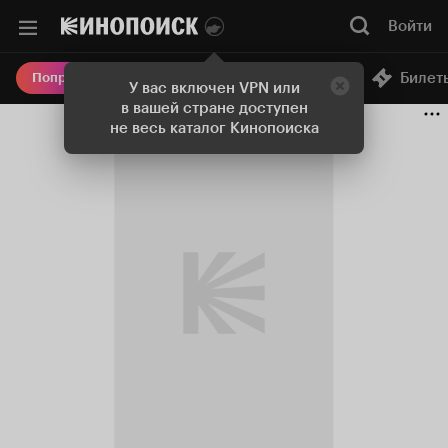
Войти
Онлайн-кинотеатр
Билет
Попробовать Плюс
У вас включен VPN или
в вашей стране доступен
не весь каталог Кинопоиска