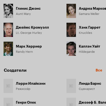
Глинис Джонс
Андреа Марко
Aunt Mary
Samara Weller
Джеймс Кромуэлл
Хэнк Гаррет
Lt. George Hurley
Knuckles
Марк Херриер
Каллэн Уайт
Randy Hern
Hildegarde
Создатели
Все
Лэрри Илайкэнн
Линда Барнс
Режиссёр
Сценарист
Генри Олек
Джозеф Б. Вал