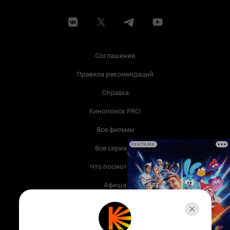
Соглашение
Правила рекомендаций
Справка
Кинопоиск PRO
Все фильмы
Все сериалы
РЕКЛАМА
Что посмотреть
Афиша
Музыка
Телепрограмма