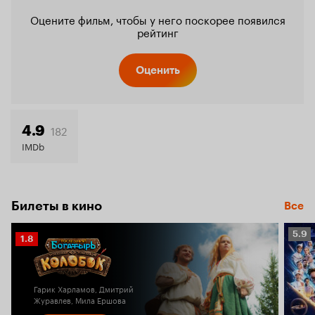
Оцените фильм, чтобы у него поскорее появился
рейтинг
Оценить
182
4.9
IMDb
Билеты в кино
Все
Рейт
5.9
Рейтинг
1.8
Кино
Кинопоиска
5.9
1.8
Гарик Харламов, Дмитрий
Журавлев, Мила Ершова