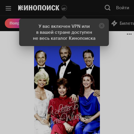
Войти
Онлайн-кинотеатр
Билет
Попробовать Плюс
У вас включен VPN или
в вашей стране доступен
не весь каталог Кинопоиска