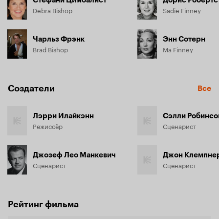
Стефани Цимбалист
Дорис Робертс
Debra Bishop
Sadie Finney
Чарльз Фрэнк
Энн Сотерн
Brad Bishop
Ma Finney
Создатели
Все
Лэрри Илайкэнн
Сэлли Робинсо
Режиссёр
Сценарист
Джозеф Лео Манкевич
Джон Клемпне
Сценарист
Сценарист
Рейтинг фильма