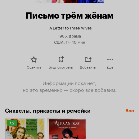
Письмо трём жёнам
A Letter to Three Wives
1985, драма
США, 1 ч 40 мин
Оценить
Буду смотреть
Добавить
Еще
Информации пока нет,
но это временно — скоро все добавим.
Сиквелы, приквелы и ремейки
Все
Рейтинг
7.2
Кинопоиска
7.2