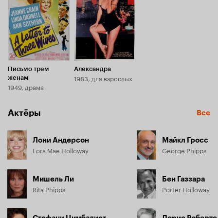
Письмо трем
Александра
1983, для взрослых
женам
1949, драма
Актёры
Все
Лони Андерсон
Майкл Гросс
Lora Mae Holloway
George Phipps
Мишель Ли
Бен Газзара
Rita Phipps
Porter Holloway