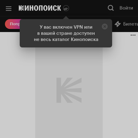
Войти
Онлайн-кинотеатр
Билет
Попробовать Плюс
У вас включен VPN или
в вашей стране доступен
не весь каталог Кинопоиска