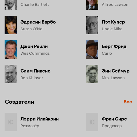
Charlie Bartlett
Alfred Lawson
Эдриенн Барбо
Пэт Купер
Susan O'Neill
Uncle Mike
Джон Рейли
Берт Фрид
Wes Cummings
Carlo
Слим Пикенс
Энн Сеймур
Ben Khlover
Mrs. Lawson
Создатели
Все
Лэрри Илайкэнн
Фран Сирс
Режиссёр
Продюсер