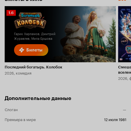
Рейтинг
1.6
Кинопоиска
1.6
Гарик Харламов, Дмитрий
Журавлев, Мила Ершова
Билеты
Последний богатырь. Колобок
Смеша
2026, комедия
вселе
2026, 
Дополнительные данные
Слоган
—
Премьера в мире
12 июля 1981