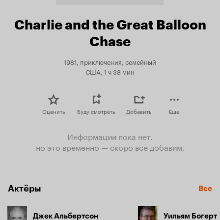
Charlie and the Great Balloon
Chase
1981, приключения, семейный
США, 1 ч 38 мин
Оценить
Буду смотреть
Добавить
Еще
Информации пока нет,
но это временно — скоро все добавим.
Актёры
Все
Джек Альбертсон
Уильям Богерт