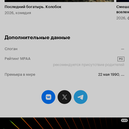
Последний богатырь. Колобок
Смеша
2026, комедия
вселе
2026, 
Дополнительные данные
Слоган
—
Рейтинг MPAA
PG
рекомендуется присутствие родителей
Премьера в мире
22 мая 1990
,
...