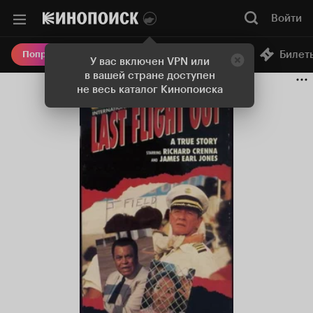
Войти
Онлайн-кинотеатр
Билет
Попробовать Плюс
У вас включен VPN или
в вашей стране доступен
не весь каталог Кинопоиска