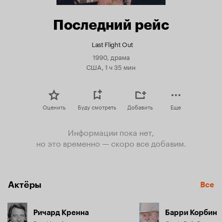
Последний рейс
Last Flight Out
1990, драма
США, 1 ч 35 мин
Оценить
Буду смотреть
Добавить
Еще
Информации пока нет,
но это временно — скоро все добавим.
Актёры
Все
Ричард Кренна
Барри Корбин