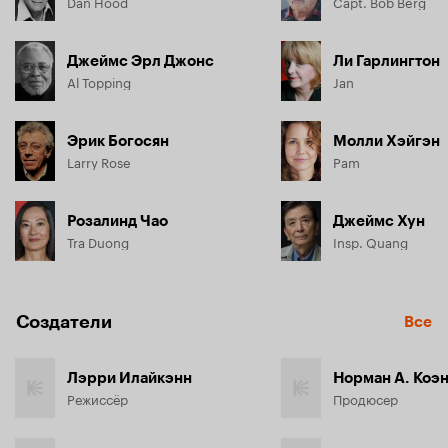
Dan Hood
Capt. Bob Berg
Джеймс Эрл Джонс
Ли Гарлингтон
Al Topping
Jan
Эрик Богосян
Молли Хэйгэн
Larry Rose
Pam
Розалинд Чао
Джеймс Хун
Tra Duong
Insp. Quang
Создатели
Все
Лэрри Илайкэнн
Норман А. Коэ
Режиссёр
Продюсер